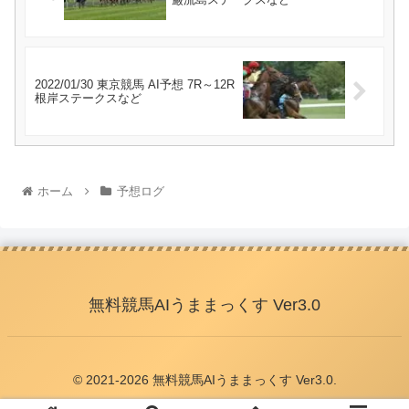
2022/01/30 東京競馬 AI予想 7R～12R
根岸ステークスなど
ホーム
予想ログ
無料競馬AIうままっくす Ver3.0
© 2021-2026 無料競馬AIうままっくす Ver3.0.