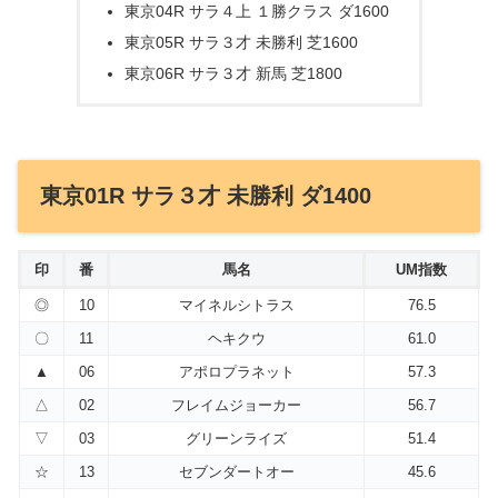
東京04R サラ４上 １勝クラス ダ1600
東京05R サラ３才 未勝利 芝1600
東京06R サラ３才 新馬 芝1800
東京01R サラ３才 未勝利 ダ1400
印
番
馬名
UM指数
◎
10
マイネルシトラス
76.5
〇
11
ヘキクウ
61.0
▲
06
アポロプラネット
57.3
△
02
フレイムジョーカー
56.7
▽
03
グリーンライズ
51.4
☆
13
セブンダートオー
45.6