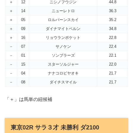
＋
12
ニシノフウジン
44.8
＋
14
ニューレトロ
36.3
＋
05
ロルバーンスカイ
35.2
＋
09
ダイナマイトベルン
34.8
＋
16
リョウランポケット
22.8
－
07
サノケン
22.4
－
01
ソンブラーズ
22.1
－
15
スターソルジャー
22.0
－
04
ナナコロビヤオキ
21.7
－
08
ダイチスマイル
21.7
「＋」は馬単の紐候補
東京02R サラ３才 未勝利 ダ2100