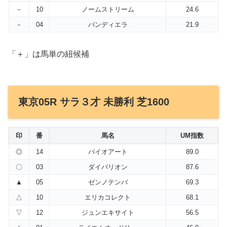
－
10
ノームストリーム
24.6
－
04
バンディエラ
21.9
「＋」は馬単の紐候補
東京05R サラ３才 未勝利 芝1600
印
番
馬名
UM指数
◎
14
バイオアート
89.0
〇
03
ダイバリオン
87.6
▲
05
ゼンノテンバ
69.3
△
10
エリカコレクト
68.1
▽
12
ジュンエキサイト
56.5