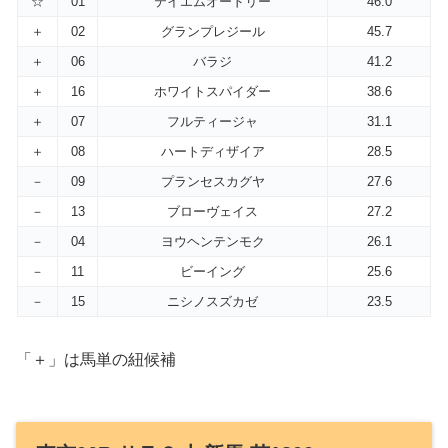
☆
01
テイエムオードリー
46.0
＋
02
グランプレジール
45.7
＋
06
バラジ
41.2
＋
16
ホワイトスパイダー
38.6
＋
07
フルティージャ
31.1
＋
08
ハートディザイア
28.5
－
09
プランセスカグヤ
27.6
－
13
ブローヴェイス
27.2
－
04
ヨウヘンテンモク
26.1
－
11
ビーイング
25.6
－
15
ニシノスズカゼ
23.5
「＋」は馬単の紐候補