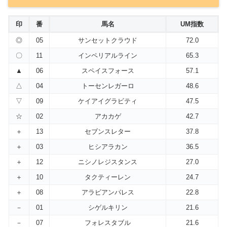
印
番
馬名
UM指数
◎
05
サンセットクラウド
72.0
〇
11
インペリアルライン
65.3
▲
06
スペイスフォース
57.1
△
04
トーセンレガーロ
48.6
▽
09
ケイアイグラビティ
47.5
☆
02
アカカゲ
42.7
＋
13
セブンスレター
37.8
＋
03
ヒシアラカン
36.5
＋
12
ニシノレジスタンス
27.0
＋
10
タクティーレン
24.7
＋
08
アラビアンパレス
22.8
－
01
シゲルキリン
21.6
－
07
フォレスタブル
21.6