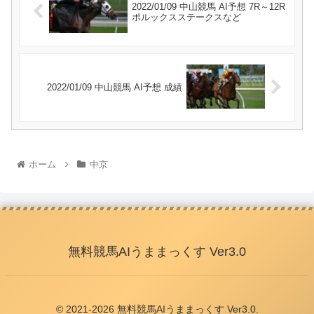
2022/01/09 中山競馬 AI予想 7R～12R
ポルックスステークスなど
2022/01/09 中山競馬 AI予想 成績
ホーム
中京
無料競馬AIうままっくす Ver3.0
© 2021-2026 無料競馬AIうままっくす Ver3.0.