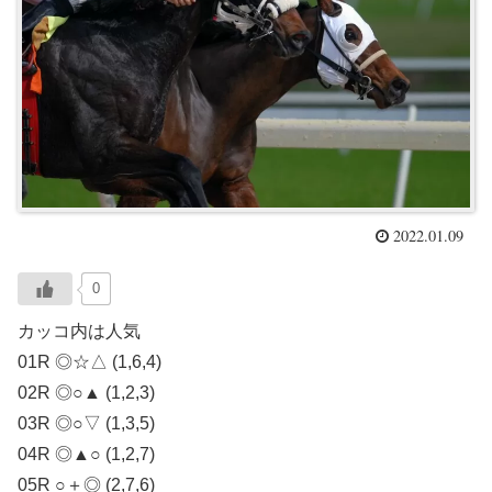
2022.01.09
0
カッコ内は人気
01R ◎☆△ (1,6,4)
02R ◎○▲ (1,2,3)
03R ◎○▽ (1,3,5)
04R ◎▲○ (1,2,7)
05R ○＋◎ (2,7,6)