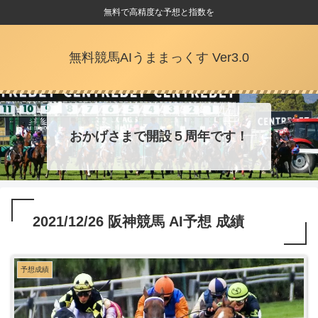
無料で高精度な予想と指数を
無料競馬AIうままっくす Ver3.0
おかげさまで開設５周年です！
2021/12/26 阪神競馬 AI予想 成績
予想成績