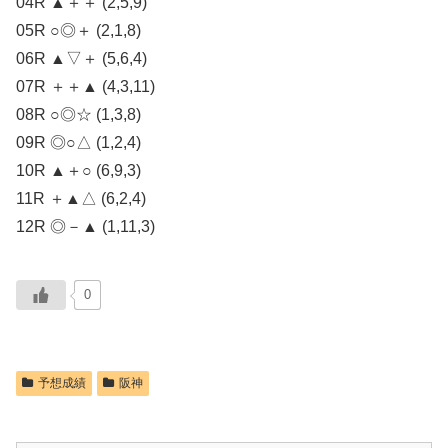
04R ▲＋＋ (2,5,9)
05R ○◎＋ (2,1,8)
06R ▲▽＋ (5,6,4)
07R ＋＋▲ (4,3,11)
08R ○◎☆ (1,3,8)
09R ◎○△ (1,2,4)
10R ▲＋○ (6,9,3)
11R ＋▲△ (6,2,4)
12R ◎－▲ (1,11,3)
0
予想成績
阪神