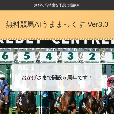
無料で高精度な予想と指数を
無料競馬AIうままっくす Ver3.0
おかげさまで開設５周年です！