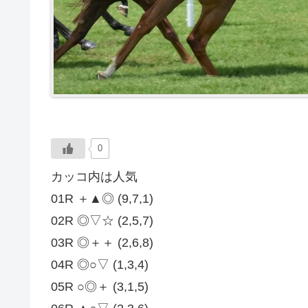
0
カッコ内は人気
01R ＋▲◎ (9,7,1)
02R ◎▽☆ (2,5,7)
03R ◎＋＋ (2,6,8)
04R ◎○▽ (1,3,4)
05R ○◎＋ (3,1,5)