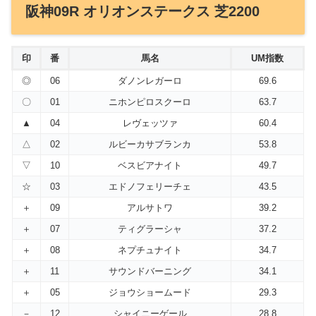
阪神09R オリオンステークス 芝2200
印
番
馬名
UM指数
◎
06
ダノンレガーロ
69.6
〇
01
ニホンピロスクーロ
63.7
▲
04
レヴェッツァ
60.4
△
02
ルビーカサブランカ
53.8
▽
10
ベスビアナイト
49.7
☆
03
エドノフェリーチェ
43.5
＋
09
アルサトワ
39.2
＋
07
ティグラーシャ
37.2
＋
08
ネプチュナイト
34.7
＋
11
サウンドバーニング
34.1
＋
05
ジョウショームード
29.3
－
12
シャイニーゲール
28.8