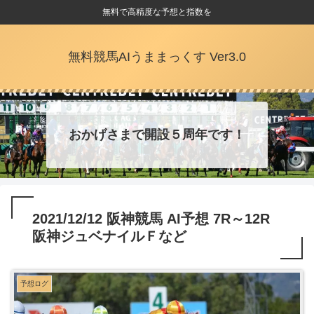
無料で高精度な予想と指数を
無料競馬AIうままっくす Ver3.0
おかげさまで開設５周年です！
2021/12/12 阪神競馬 AI予想 7R～12R
阪神ジュベナイルＦなど
予想ログ