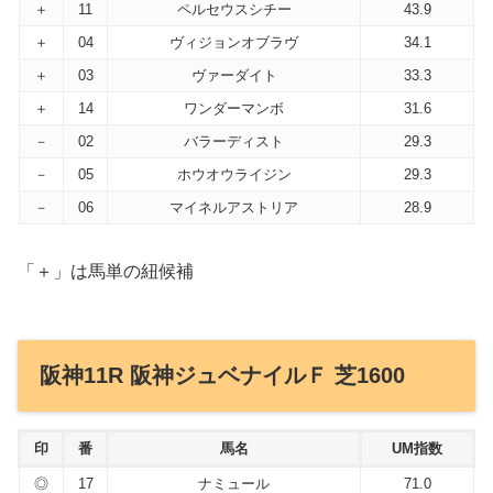
＋
11
ペルセウスシチー
43.9
＋
04
ヴィジョンオブラヴ
34.1
＋
03
ヴァーダイト
33.3
＋
14
ワンダーマンボ
31.6
－
02
バラーディスト
29.3
－
05
ホウオウライジン
29.3
－
06
マイネルアストリア
28.9
「＋」は馬単の紐候補
阪神11R 阪神ジュベナイルＦ 芝1600
印
番
馬名
UM指数
◎
17
ナミュール
71.0