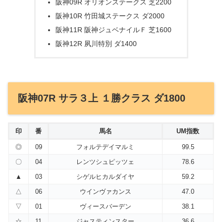
阪神09R オリオンステークス 芝2200
阪神10R 竹田城ステークス ダ2000
阪神11R 阪神ジュベナイルＦ 芝1600
阪神12R 夙川特別 ダ1400
阪神07R サラ３上 １勝クラス ダ1800
印
番
馬名
UM指数
◎
09
フォルテデイマルミ
99.5
〇
04
レンツシュピッツェ
78.6
▲
03
シゲルヒカルダイヤ
59.2
△
06
ウインヴァカンス
47.0
▽
01
ヴィースバーデン
38.1
☆
11
ジャスティンスター
36.6