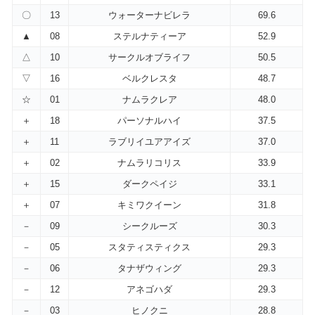
〇
13
ウォーターナビレラ
69.6
▲
08
ステルナティーア
52.9
△
10
サークルオブライフ
50.5
▽
16
ベルクレスタ
48.7
☆
01
ナムラクレア
48.0
＋
18
パーソナルハイ
37.5
＋
11
ラブリイユアアイズ
37.0
＋
02
ナムラリコリス
33.9
＋
15
ダークペイジ
33.1
＋
07
キミワクイーン
31.8
－
09
シークルーズ
30.3
－
05
スタティスティクス
29.3
－
06
タナザウィング
29.3
－
12
アネゴハダ
29.3
－
03
ヒノクニ
28.8