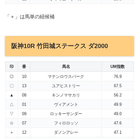
「＋」は馬単の紐候補
阪神10R 竹田城ステークス ダ2000
印
番
馬名
UM指数
◎
10
マテンロウスパーク
76.9
〇
13
ユアヒストリー
67.5
▲
08
キンノマサカリ
56.2
△
01
ヴィアメント
49.9
▽
09
ロッキーサンダー
49.0
☆
07
フィロロッソ
47.6
＋
12
ダノンアレー
47.1