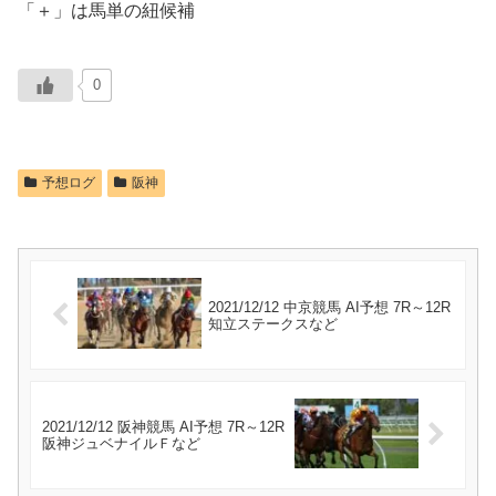
「＋」は馬単の紐候補
0
予想ログ
阪神
2021/12/12 中京競馬 AI予想 7R～12R
知立ステークスなど
2021/12/12 阪神競馬 AI予想 7R～12R
阪神ジュベナイルＦなど