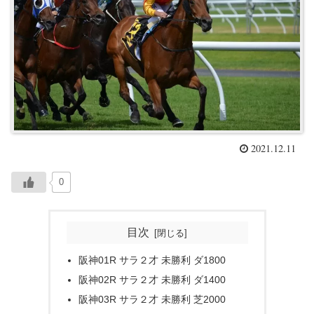
2021.12.11
0
目次
阪神01R サラ２才 未勝利 ダ1800
阪神02R サラ２才 未勝利 ダ1400
阪神03R サラ２才 未勝利 芝2000