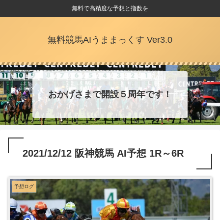
無料で高精度な予想と指数を
無料競馬AIうままっくす Ver3.0
おかげさまで開設５周年です！
2021/12/12 阪神競馬 AI予想 1R～6R
予想ログ