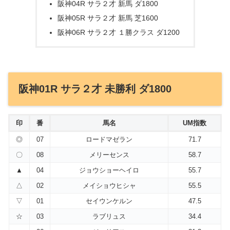
阪神04R サラ２才 新馬 ダ1800
阪神05R サラ２才 新馬 芝1600
阪神06R サラ２才 １勝クラス ダ1200
阪神01R サラ２才 未勝利 ダ1800
印
番
馬名
UM指数
◎
07
ロードマゼラン
71.7
〇
08
メリーセンス
58.7
▲
04
ジョウショーヘイロ
55.7
△
02
メイショウヒシャ
55.5
▽
01
セイウンケルン
47.5
☆
03
ラブリュス
34.4