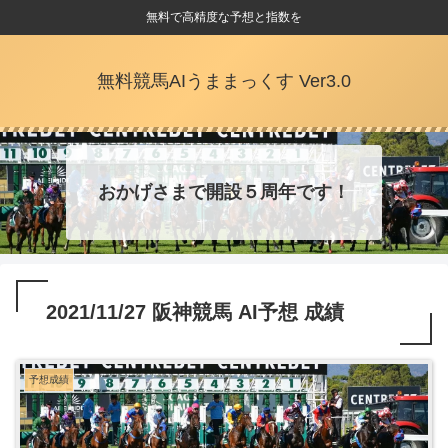
無料で高精度な予想と指数を
無料競馬AIうままっくす Ver3.0
おかげさまで開設５周年です！
2021/11/27 阪神競馬 AI予想 成績
予想成績