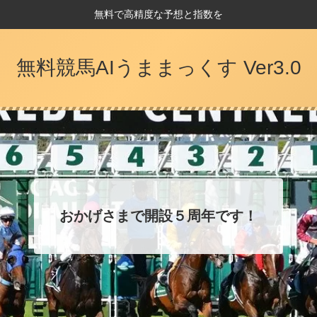
無料で高精度な予想と指数を
無料競馬AIうままっくす Ver3.0
おかげさまで開設５周年です！