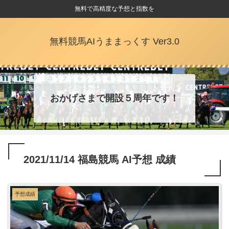
無料で高精度な予想と指数を
無料競馬AIうままっくす Ver3.0
おかげさまで開設５周年です！
2021/11/14 福島競馬 AI予想 成績
予想成績