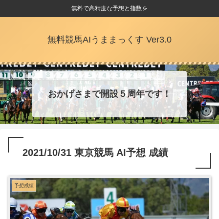
無料で高精度な予想と指数を
無料競馬AIうままっくす Ver3.0
おかげさまで開設５周年です！
2021/10/31 東京競馬 AI予想 成績
予想成績