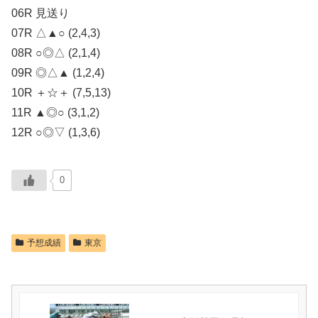
06R 見送り
07R △▲○ (2,4,3)
08R ○◎△ (2,1,4)
09R ◎△▲ (1,2,4)
10R ＋☆＋ (7,5,13)
11R ▲◎○ (3,1,2)
12R ○◎▽ (1,3,6)
0
予想成績
東京