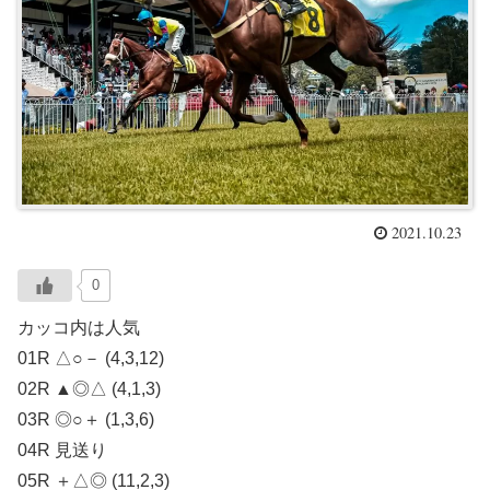
2021.10.23
0
カッコ内は人気
01R △○－ (4,3,12)
02R ▲◎△ (4,1,3)
03R ◎○＋ (1,3,6)
04R 見送り
05R ＋△◎ (11,2,3)