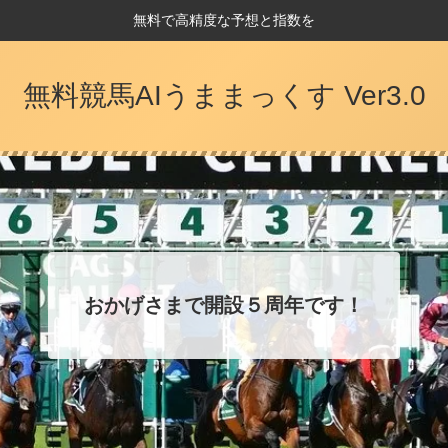
無料で高精度な予想と指数を
無料競馬AIうままっくす Ver3.0
おかげさまで開設５周年です！