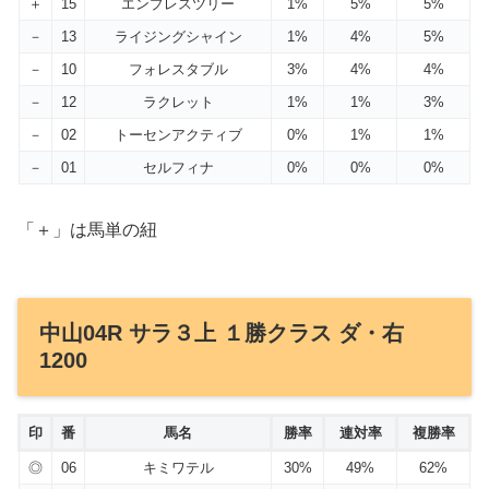
＋
15
エンプレスツリー
1%
5%
5%
－
13
ライジングシャイン
1%
4%
5%
－
10
フォレスタブル
3%
4%
4%
－
12
ラクレット
1%
1%
3%
－
02
トーセンアクティブ
0%
1%
1%
－
01
セルフィナ
0%
0%
0%
「＋」は馬単の紐
中山04R サラ３上 １勝クラス ダ・右
1200
印
番
馬名
勝率
連対率
複勝率
◎
06
キミワテル
30%
49%
62%