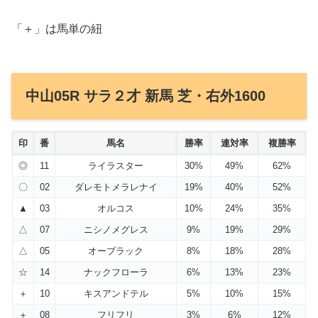
「＋」は馬単の紐
中山05R サラ２才 新馬 芝・右外1600
印
番
馬名
勝率
連対率
複勝率
◎
11
ライラスター
30%
49%
62%
〇
02
ダレモトメラレナイ
19%
40%
52%
▲
03
オルコス
10%
24%
35%
△
07
ニシノメグレス
9%
19%
29%
△
05
オーブラック
8%
18%
28%
☆
14
ナックフローラ
6%
13%
23%
＋
10
キスアンドテル
5%
10%
15%
＋
08
フリフリ
3%
6%
12%