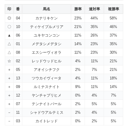
印
番
馬名
勝率
連対率
複勝率
◎
04
カナリキケン
23%
44%
58%
〇
10
ティケイプルメリア
21%
35%
46%
▲
06
ユキヤコンコン
11%
26%
37%
△
01
メデタシメデタシ
14%
23%
35%
△
08
エスシーヴィオラ
11%
23%
30%
☆
02
レッドウッドヒル
4%
11%
21%
＋
05
アオイシチフク
2%
7%
21%
＋
13
ツウカイヴィータ
4%
11%
18%
＋
09
ルミナスナイト
9%
11%
14%
＋
12
ヤンチャプリヒメ
0%
4%
7%
＋
07
テンナイトパール
2%
5%
5%
－
11
シャドウアルテミス
2%
4%
5%
－
03
カイトレッド
0%
2%
5%