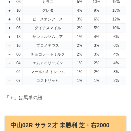
＋
06
カラニ
5%
10%
18%
＋
10
グレタ
4%
9%
15%
＋
01
ピースオンアース
3%
6%
12%
＋
05
ダイチスマイル
2%
5%
10%
＋
13
サンマルソムニア
1%
4%
6%
－
16
プロメテウス
2%
3%
6%
－
08
チョコレートミルク
2%
3%
4%
－
04
エムアイリーズン
1%
2%
4%
－
02
マールムキトレウム
1%
2%
3%
－
07
コストリッヒ
1%
1%
2%
「＋」は馬単の紐
中山02R サラ２才 未勝利 芝・右2000