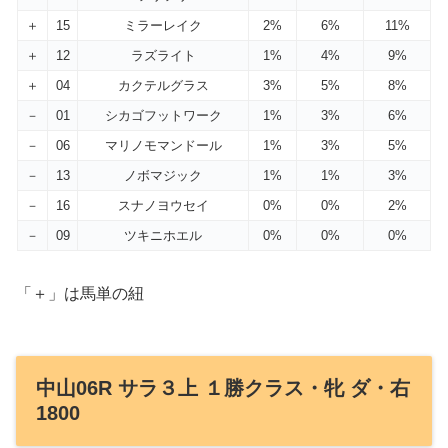
＋
15
ミラーレイク
2%
6%
11%
＋
12
ラズライト
1%
4%
9%
＋
04
カクテルグラス
3%
5%
8%
－
01
シカゴフットワーク
1%
3%
6%
－
06
マリノモマンドール
1%
3%
5%
－
13
ノボマジック
1%
1%
3%
－
16
スナノヨウセイ
0%
0%
2%
－
09
ツキニホエル
0%
0%
0%
「＋」は馬単の紐
中山06R サラ３上 １勝クラス・牝 ダ・右
1800