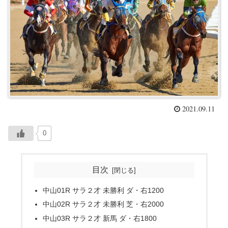
2021.09.11
0
目次
中山01R サラ２才 未勝利 ダ・右1200
中山02R サラ２才 未勝利 芝・右2000
中山03R サラ２才 新馬 ダ・右1800