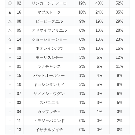
〇
02
リンカーンテソーロ
19%
40%
52%
▲
16
マブストーク
10%
24%
35%
△
08
ビービーグエル
9%
19%
29%
△
05
アドマイヤアリエル
8%
18%
28%
☆
14
ショーショーショー
6%
13%
23%
＋
09
ネオレインボウ
5%
10%
15%
＋
12
モーリスシチー
3%
6%
12%
＋
01
ラナチャンス
2%
6%
11%
＋
15
バットオールソー
1%
4%
9%
＋
10
キョシンタンカイ
3%
5%
8%
－
07
サノノショウグン
1%
3%
6%
－
03
スパニエル
1%
3%
5%
－
04
カップッチョ
1%
1%
3%
－
11
トモジャバロンド
0%
0%
2%
－
13
イサチルダイチ
0%
0%
0%