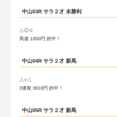
中山03R サラ２才 未勝利
△◎☆
馬連 1050円 的中！
中山04R サラ２才 新馬
△○△
3連複 3610円 的中！
中山05R サラ２才 新馬