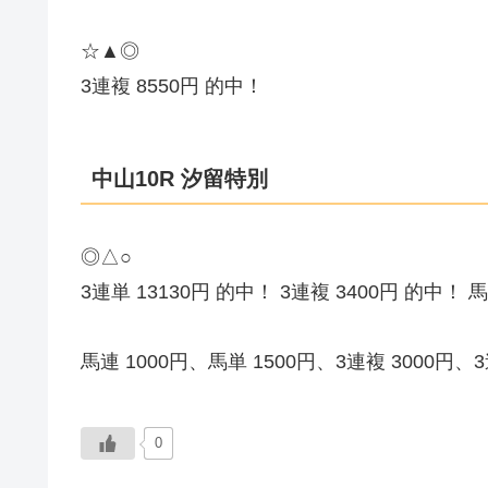
☆▲◎
3連複 8550円 的中！
中山10R 汐留特別
◎△○
3連単 13130円 的中！ 3連複 3400円 的中！ 
馬連 1000円、馬単 1500円、3連複 3000
0