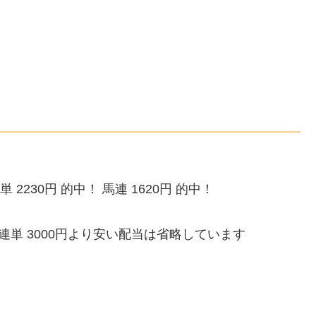
馬単 2230円 的中！ 馬連 1620円 的中！
円、3連単 3000円より安い配当は省略しています