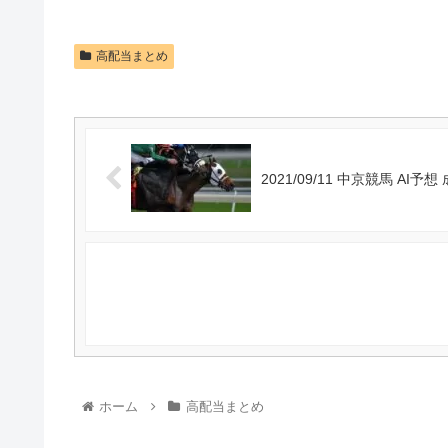
高配当まとめ
2021/09/11 中京競馬 AI予想
ホーム
高配当まとめ