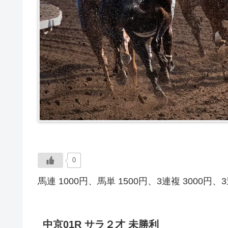
0
馬連 1000円、馬単 1500円、3連複 3000
中京01R サラ２才 未勝利