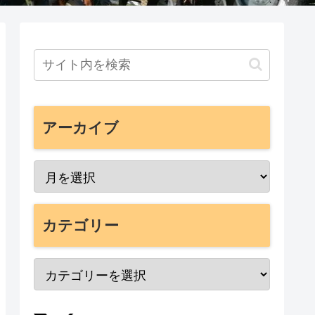
アーカイブ
カテゴリー