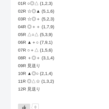
01R ○◎△ (1,2,3)
02R ☆◎▲ (5,1,6)
03R ☆◎＋ (5,2,3)
04R ◎＋＋ (1,7,9)
05R △○△ (5,3,9)
06R ▲＋○ (7,9,1)
07R ○＋△ (1,5,6)
08R ＋◎＋ (3,1,4)
09R 見送り
10R ▲◎○ (2,1,4)
11R ◎△☆ (1,3,2)
12R 見送り
0