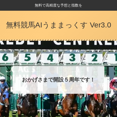
無料で高精度な予想と指数を
無料競馬AIうままっくす Ver3.0
おかげさまで開設５周年です！