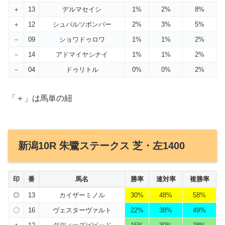
＋
13
デルマセイシ
1%
2%
8%
＋
12
シュバルツボンバー
2%
3%
5%
－
09
ショワドゥロワ
1%
1%
2%
－
14
アドマイヤシナイ
1%
1%
2%
－
04
ドゥリトル
0%
0%
2%
「＋」は馬単の紐
新潟10R 朱鷺ステークス 芝・左1400
印
番
馬名
勝率
連対率
複勝率
◎
13
カイザーミノル
30%
48%
58%
〇
16
ヴェスターヴァルト
22%
38%
49%