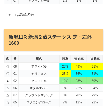
－
07
アフランシール
1%
1%
1%
「＋」は馬単の紐
新潟11R 新潟２歳ステークス 芝・左外
1600
印
番
馬名
勝率
連対率
複勝率
◎
08
アライバル
23%
49%
61%
〇
01
セリフォス
25%
36%
51%
▲
02
クレイドル
12%
23%
39%
△
06
オタルエバー
9%
22%
34%
△
07
クラウンドマジック
6%
20%
29%
☆
05
スタニングローズ
7%
12%
22%