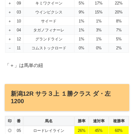
＋
09
キミワクイーン
5%
17%
22%
＋
03
ウインピクシス
9%
15%
20%
＋
10
サイード
1%
1%
8%
＋
04
タガノフィナーレ
1%
3%
7%
＋
12
グランドライン
1%
1%
5%
－
11
コムストックロード
0%
0%
2%
「＋」は馬単の紐
新潟12R サラ３上 １勝クラス ダ・左
1200
印
番
馬名
勝率
連対率
複勝率
◎
05
ロードレイライン
26%
45%
60%