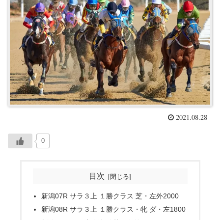
2021.08.28
0
目次
新潟07R サラ３上 １勝クラス 芝・左外2000
新潟08R サラ３上 １勝クラス・牝 ダ・左1800