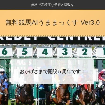
無料で高精度な予想と指数を
無料競馬AIうままっくす Ver3.0
おかげさまで開設５周年です！