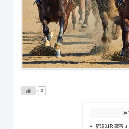
0
目
新潟01R 障害３