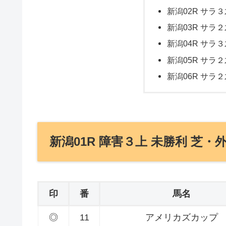
新潟02R サラ３
新潟03R サラ２
新潟04R サラ３
新潟05R サラ２
新潟06R サラ２
新潟01R 障害３上 未勝利 芝・外
印
番
馬名
◎
11
アメリカズカップ