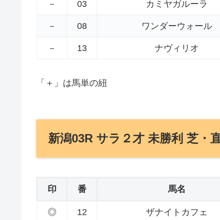
－
03
カミヤガルーラ
－
08
ワンダーウォール
－
13
ナヴィリオ
「＋」は馬単の紐
新潟03R サラ２才 未勝利 芝・直
印
番
馬名
◎
12
ザナイトカフェ