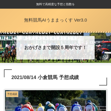
無料で高精度な予想と指数を
無料競馬AIうままっくす Ver3.0
おかげさまで開設５周年です！
2021/08/14 小倉競馬 予想成績
予想成績