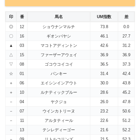
印
番
馬名
UM指数
差
◎
12
ショウナンマルチ
73.8
0.0
〇
16
ギオンバヤシ
46.1
27.7
▲
03
マコトアディントン
42.6
31.2
△
15
ファーザーアウェイ
36.9
36.9
▽
08
ゴコウコイコイ
36.5
37.3
☆
01
パンキー
31.4
42.4
＋
06
エイシンインアウト
30.0
43.8
＋
10
ルナティックブルー
28.6
45.2
－
04
ヤクジョ
26.0
47.8
－
07
ウインカトリーヌ
23.2
50.6
－
11
アルタティール
22.6
51.2
－
13
テンレディーゴー
21.6
52.2
－
09
リトルコリンズ
21.5
52.3