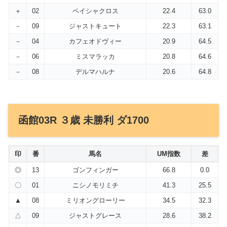
＋
02
ペイシャクロス
22.4
63.0
－
09
ジャストキュート
22.3
63.1
－
04
カフェオドヴィー
20.9
64.5
－
06
ミスマラッカ
20.8
64.6
－
08
デルマハルナ
20.6
64.8
函館03R ３歳 未勝利 ダ1700
印
番
馬名
UM指数
差
◎
13
ゴンフィンガー
66.8
0.0
〇
01
ニシノモリミチ
41.3
25.5
▲
08
ミリオングローリー
34.5
32.3
△
09
ジャストグレース
28.6
38.2