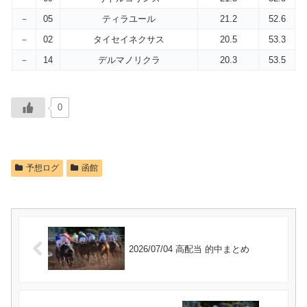
－
05
ティラユール
21.2
52.6
－
02
タイセイネクサス
20.5
53.3
－
14
デルマノリクラ
20.3
53.5
0
予想ログ
函館
2026/07/04 高配当 的中まとめ