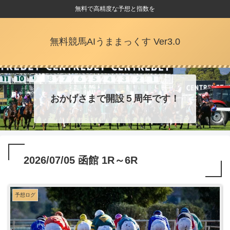
無料で高精度な予想と指数を
無料競馬AIうままっくす Ver3.0
おかげさまで開設５周年です！
2026/07/05 函館 1R～6R
予想ログ