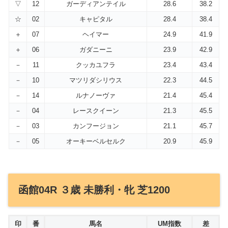
▽
12
ガーディアンテイル
28.6
38.2
☆
02
キャピタル
28.4
38.4
＋
07
ヘイマー
24.9
41.9
＋
06
ガダニーニ
23.9
42.9
－
11
クッカユフラ
23.4
43.4
－
10
マツリダシリウス
22.3
44.5
－
14
ルナノーヴァ
21.4
45.4
－
04
レースクイーン
21.3
45.5
－
03
カンフージョン
21.1
45.7
－
05
オーキーベルセルク
20.9
45.9
函館04R ３歳 未勝利・牝 芝1200
印
番
馬名
UM指数
差