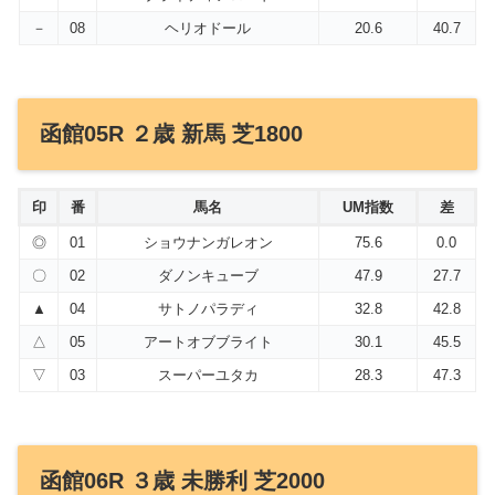
－
08
ヘリオドール
20.6
40.7
函館05R ２歳 新馬 芝1800
印
番
馬名
UM指数
差
◎
01
ショウナンガレオン
75.6
0.0
〇
02
ダノンキューブ
47.9
27.7
▲
04
サトノパラディ
32.8
42.8
△
05
アートオブブライト
30.1
45.5
▽
03
スーパーユタカ
28.3
47.3
函館06R ３歳 未勝利 芝2000