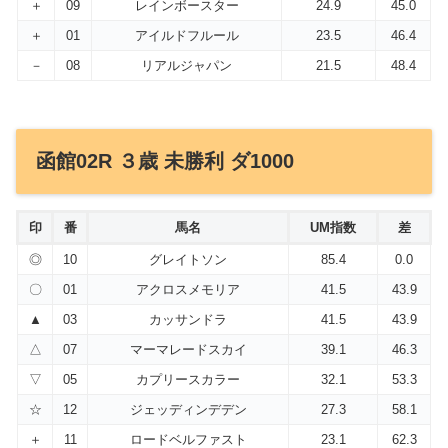
＋
09
レインボースター
24.9
45.0
＋
01
アイルドフルール
23.5
46.4
－
08
リアルジャパン
21.5
48.4
函館02R ３歳 未勝利 ダ1000
印
番
馬名
UM指数
差
◎
10
グレイトソン
85.4
0.0
〇
01
アクロスメモリア
41.5
43.9
▲
03
カッサンドラ
41.5
43.9
△
07
マーマレードスカイ
39.1
46.3
▽
05
カプリースカラー
32.1
53.3
☆
12
ジェッディンデデン
27.3
58.1
＋
11
ロードベルファスト
23.1
62.3