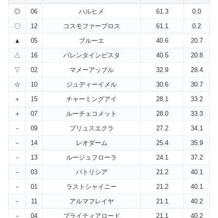
◎
06
ハルヒメ
61.3
0.0
〇
12
コスモファーブロス
61.1
0.2
▲
05
ブルーエ
40.6
20.7
△
16
バレンタインビスタ
40.5
20.8
▽
02
マメーアップル
32.9
28.4
☆
10
ジュディーイメル
30.6
30.7
＋
15
チャーミングアイ
28.1
33.2
＋
07
ルーチェコメット
28.0
33.3
－
09
プリュスエクラ
27.2
34.1
－
14
レオダーム
25.4
35.9
－
13
ルージュフローラ
24.1
37.2
－
03
パトリシア
21.2
40.1
－
01
ラストシャイニー
21.2
40.1
－
11
アルマフレイヤ
21.1
40.2
－
04
ブライティアロード
21.1
40.2