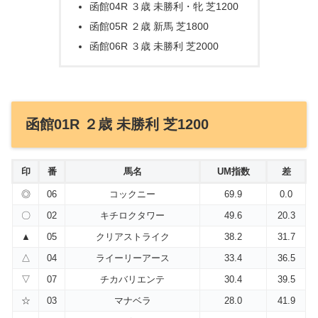
函館04R ３歳 未勝利・牝 芝1200
函館05R ２歳 新馬 芝1800
函館06R ３歳 未勝利 芝2000
函館01R ２歳 未勝利 芝1200
印
番
馬名
UM指数
差
◎
06
コックニー
69.9
0.0
〇
02
キチロクタワー
49.6
20.3
▲
05
クリアストライク
38.2
31.7
△
04
ライーリーアース
33.4
36.5
▽
07
チカバリエンテ
30.4
39.5
☆
03
マナベラ
28.0
41.9