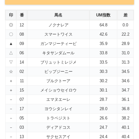
印
番
馬名
UM指数
差
◎
12
ノクナレア
64.8
0.0
〇
08
スマートワイス
42.6
22.2
▲
09
ガンマジーティーピ
35.9
28.9
△
06
キタサンダムール
33.8
31.0
▽
14
ブリュットミレジメ
33.5
31.3
☆
02
ビップジーニー
30.3
34.5
＋
11
ブルクトーア
30.2
34.6
＋
15
メイショウセイロウ
30.1
34.7
－
07
エマヌエーレ
28.7
36.1
－
17
ヨウシタンレイ
28.0
36.8
－
05
トラペジスト
26.6
38.2
－
03
ディアドコス
24.7
40.1
－
13
サクセスアイ
24.4
40.4