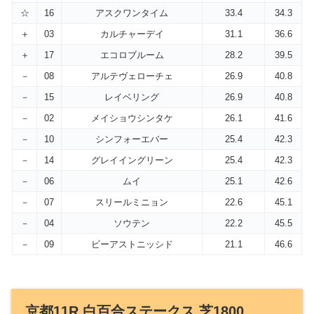
☆
16
アスクワンタイム
33.4
34.3
＋
03
カルチャーデイ
31.1
36.6
＋
17
エコロブルーム
28.2
39.5
－
08
アルテヴェローチェ
26.9
40.8
－
15
レイベリング
26.9
40.8
－
02
メイショウシンタケ
26.1
41.6
－
10
シンフォーエバー
25.4
42.3
－
14
グレイイングリーン
25.4
42.3
－
06
ムイ
25.1
42.6
－
07
スリールミニョン
22.6
45.1
－
04
ソウテン
22.2
45.5
－
09
ビーアストニッシド
21.1
46.6
京都11R 白百合ステークス 芝1800