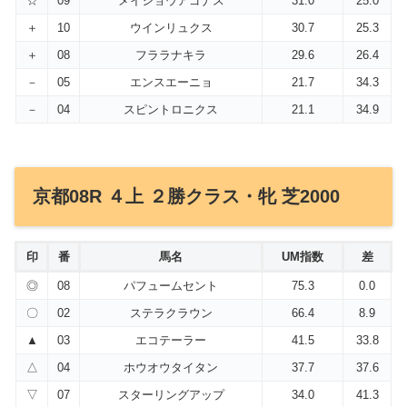
☆
09
メイショウアゴナス
31.0
25.0
＋
10
ウインリュクス
30.7
25.3
＋
08
フララナキラ
29.6
26.4
－
05
エンスエーニョ
21.7
34.3
－
04
スピントロニクス
21.1
34.9
京都08R ４上 ２勝クラス・牝 芝2000
印
番
馬名
UM指数
差
◎
08
パフュームセント
75.3
0.0
〇
02
ステラクラウン
66.4
8.9
▲
03
エコテーラー
41.5
33.8
△
04
ホウオウタイタン
37.7
37.6
▽
07
スターリングアップ
34.0
41.3