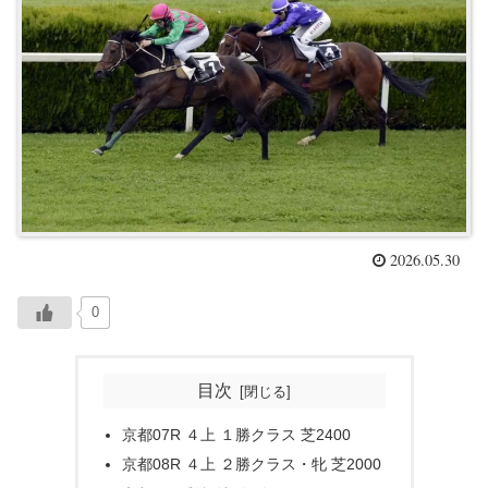
2026.05.30
0
目次
京都07R ４上 １勝クラス 芝2400
京都08R ４上 ２勝クラス・牝 芝2000