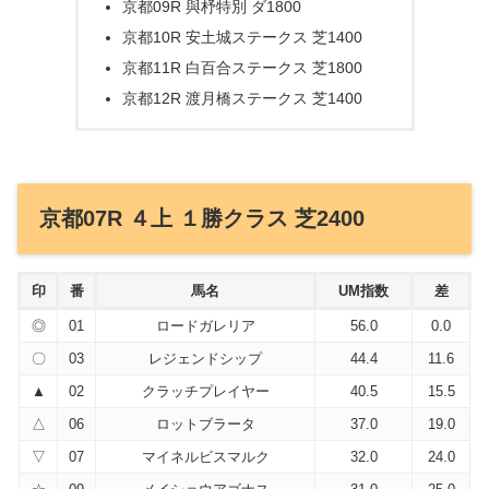
京都09R 與杼特別 ダ1800
京都10R 安土城ステークス 芝1400
京都11R 白百合ステークス 芝1800
京都12R 渡月橋ステークス 芝1400
京都07R ４上 １勝クラス 芝2400
印
番
馬名
UM指数
差
◎
01
ロードガレリア
56.0
0.0
〇
03
レジェンドシップ
44.4
11.6
▲
02
クラッチプレイヤー
40.5
15.5
△
06
ロットブラータ
37.0
19.0
▽
07
マイネルビスマルク
32.0
24.0