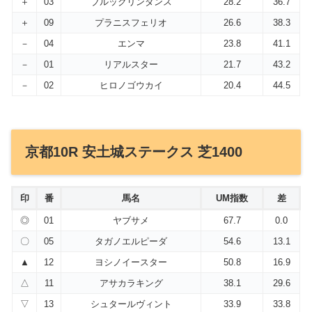
＋
03
ブルックリンダンス
28.2
36.7
＋
09
プラニスフェリオ
26.6
38.3
－
04
エンマ
23.8
41.1
－
01
リアルスター
21.7
43.2
－
02
ヒロノゴウカイ
20.4
44.5
京都10R 安土城ステークス 芝1400
印
番
馬名
UM指数
差
◎
01
ヤブサメ
67.7
0.0
〇
05
タガノエルピーダ
54.6
13.1
▲
12
ヨシノイースター
50.8
16.9
△
11
アサカラキング
38.1
29.6
▽
13
シュタールヴィント
33.9
33.8