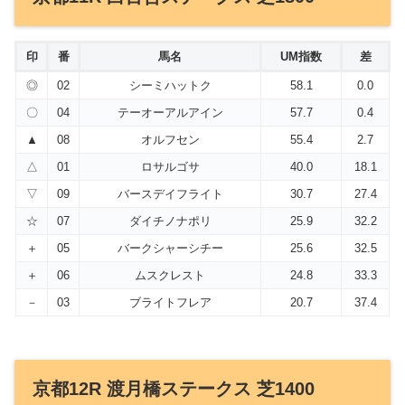
印
番
馬名
UM指数
差
◎
02
シーミハットク
58.1
0.0
〇
04
テーオーアルアイン
57.7
0.4
▲
08
オルフセン
55.4
2.7
△
01
ロサルゴサ
40.0
18.1
▽
09
バースデイフライト
30.7
27.4
☆
07
ダイチノナポリ
25.9
32.2
＋
05
バークシャーシチー
25.6
32.5
＋
06
ムスクレスト
24.8
33.3
－
03
ブライトフレア
20.7
37.4
京都12R 渡月橋ステークス 芝1400