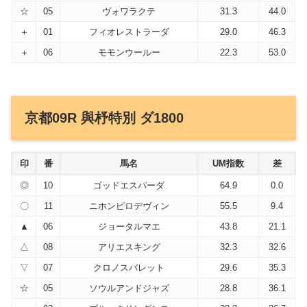
☆
05
ヴォワラクテ
31.3
44.0
＋
01
フィオレストラーダ
29.0
46.3
＋
06
モモンウールー
22.3
53.0
京都09R 與杼特別 ダ1800
印
番
馬名
UM指数
差
◎
10
ゴッドエスパーダ
64.9
0.0
〇
11
ニホンピロデヴィン
55.5
9.4
▲
06
ジョータルマエ
43.8
21.1
△
08
アリエスキング
32.3
32.6
▽
07
クロノスバレット
29.6
35.3
☆
05
ソウルアンドジャズ
28.8
36.1