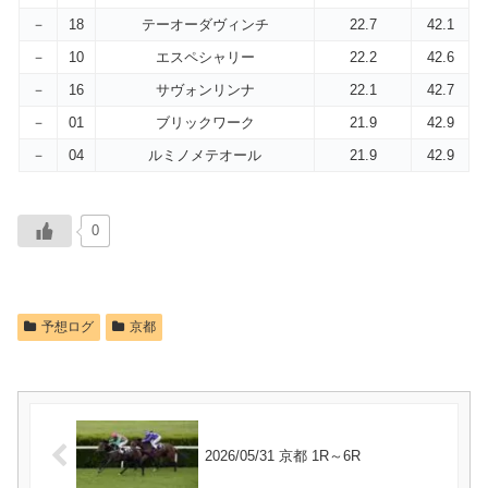
－
18
テーオーダヴィンチ
22.7
42.1
－
10
エスペシャリー
22.2
42.6
－
16
サヴォンリンナ
22.1
42.7
－
01
ブリックワーク
21.9
42.9
－
04
ルミノメテオール
21.9
42.9
0
予想ログ
京都
2026/05/31 京都 1R～6R