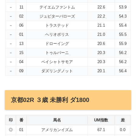
－
11
テイエムファントム
22.6
53.9
－
02
ジュピターバローズ
22.2
54.3
－
06
トラステッド
21.1
55.4
－
01
ヘリオポリス
21.0
55.5
－
13
ドローイング
20.6
55.9
－
15
トゥルパーニ
20.3
56.2
－
04
ペイシャトサモア
20.3
56.2
－
09
ダズリングノット
20.1
56.4
京都02R ３歳 未勝利 ダ1800
印
番
馬名
UM指数
差
◎
01
アメリカンイズム
67.1
0.0