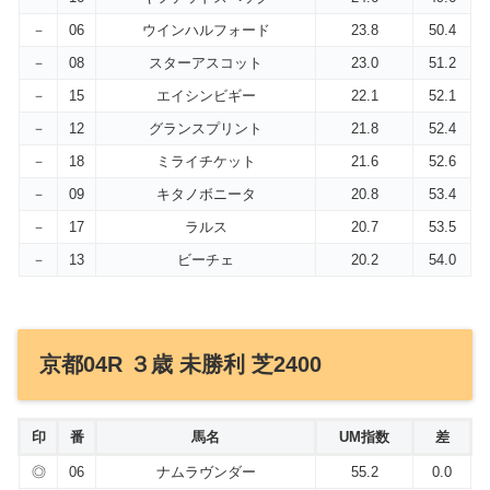
－
06
ウインハルフォード
23.8
50.4
－
08
スターアスコット
23.0
51.2
－
15
エイシンビギー
22.1
52.1
－
12
グランスプリント
21.8
52.4
－
18
ミライチケット
21.6
52.6
－
09
キタノボニータ
20.8
53.4
－
17
ラルス
20.7
53.5
－
13
ビーチェ
20.2
54.0
京都04R ３歳 未勝利 芝2400
印
番
馬名
UM指数
差
◎
06
ナムラヴンダー
55.2
0.0