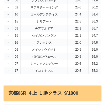
＋
08
アメジストロード
26.0
49.8
－
02
サラサチャーミング
25.6
50.2
－
10
ゴールデンテティス
24.4
51.4
－
15
ジリアート
22.5
53.3
－
03
チアフルドア
22.1
53.7
－
18
セイカンサンラン
21.1
54.7
－
16
アンタレス
21.0
54.8
－
05
メイショウイサミ
20.8
55.0
－
09
パピヨンヴェール
20.8
55.0
－
07
シャンクスレガシー
20.6
55.2
－
17
イコミキマル
20.5
55.3
京都06R ４上 １勝クラス ダ1800