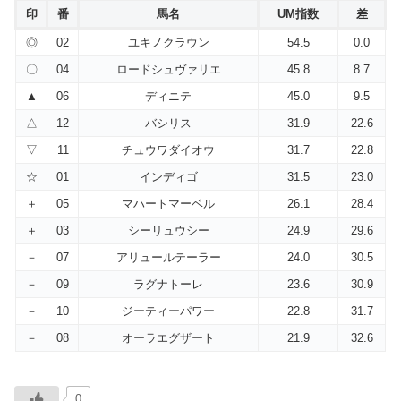
印
番
馬名
UM指数
差
◎
02
ユキノクラウン
54.5
0.0
〇
04
ロードシュヴァリエ
45.8
8.7
▲
06
ディニテ
45.0
9.5
△
12
バシリス
31.9
22.6
▽
11
チュウワダイオウ
31.7
22.8
☆
01
インディゴ
31.5
23.0
＋
05
マハートマーベル
26.1
28.4
＋
03
シーリュウシー
24.9
29.6
－
07
アリュールテーラー
24.0
30.5
－
09
ラグナトーレ
23.6
30.9
－
10
ジーティーパワー
22.8
31.7
－
08
オーラエグザート
21.9
32.6
0