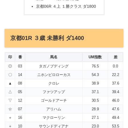
京都06R ４上 １勝クラス ダ1800
京都01R ３歳 未勝利 ダ1400
印
番
馬名
UM指数
差
◎
03
タガノプディング
76.5
0.0
〇
14
ニホンピロローカス
54.3
22.2
▲
08
クロレ
38.9
37.6
△
05
ファツアップ
37.1
39.4
▽
12
ゴールドアーチ
30.5
46.0
☆
07
アリハム
28.9
47.6
＋
16
マクローリン
27.1
49.4
＋
10
サウンドディアナ
23.0
53.5