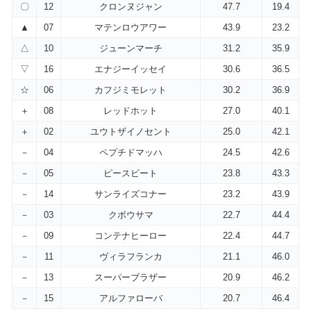
〇
12
クロンヌジャン
47.7
19.4
▲
07
マテンロウアワー
43.9
23.2
△
10
ジューンマーチ
31.2
35.9
▽
16
エナジーイッセイ
30.6
36.5
☆
06
カフジミモレット
30.2
36.9
＋
08
レッドホット
27.0
40.1
＋
02
ユウトザイノセント
25.0
42.1
－
04
ペプチドマッハ
24.5
42.6
－
05
ピースビート
23.8
43.3
－
14
サンライズコナー
23.2
43.9
－
03
クボウサマ
22.7
44.4
－
09
コンテナヒーロー
22.4
44.7
－
11
ヴィラフランカ
21.1
46.0
－
13
スーパーブラザー
20.9
46.2
－
15
アルファローバ
20.7
46.4