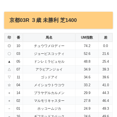
京都03R ３歳 未勝利 芝1400
印
番
馬名
UM指数
差
◎
10
チュウワメロディー
74.2
0.0
〇
03
ジョービスコッティ
52.6
21.6
▲
05
ドンレミラピュセル
48.8
25.4
△
07
アラビアンジョイ
34.9
39.3
▽
11
ゴッドアイ
34.6
39.6
☆
04
メイショウトウコウ
33.2
41.0
＋
14
プラヤデルカルメン
29.9
44.3
＋
02
マルモリキャスター
27.8
46.4
－
01
ホッコームジカ
24.9
49.3
－
16
ギフテッドスペック
24.6
49.6