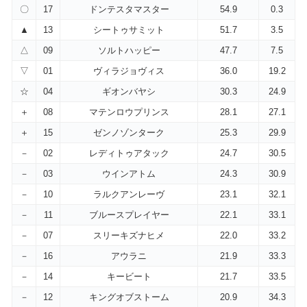
〇
17
ドンテスタマスター
54.9
0.3
▲
13
シートゥサミット
51.7
3.5
△
09
ソルトハッピー
47.7
7.5
▽
01
ヴィラジョヴィス
36.0
19.2
☆
04
ギオンバヤシ
30.3
24.9
＋
08
マテンロウプリンス
28.1
27.1
＋
15
ゼンノゾンターク
25.3
29.9
－
02
レディトゥアタック
24.7
30.5
－
03
ウインアトム
24.3
30.9
－
10
ラルクアンレーヴ
23.1
32.1
－
11
ブルースプレイヤー
22.1
33.1
－
07
スリーキズナヒメ
22.0
33.2
－
16
アウラニ
21.9
33.3
－
14
キービート
21.7
33.5
－
12
キングオブストーム
20.9
34.3