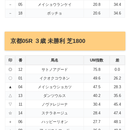
－
05
メイショウランケイ
20.8
34.4
－
18
ボッチョ
20.6
34.6
京都05R ３歳 未勝利 芝1800
印
番
馬名
UM指数
差
◎
12
サトノアグード
75.8
0.0
〇
01
イクオクコウネン
49.6
26.2
▲
04
メイショウショカツ
47.5
28.3
△
13
ダンツウルス
40.2
35.6
▽
11
ノヴァレジーナ
30.4
45.4
☆
14
ステラネージュ
28.4
47.4
＋
06
ハッピーリオン
27.7
48.1