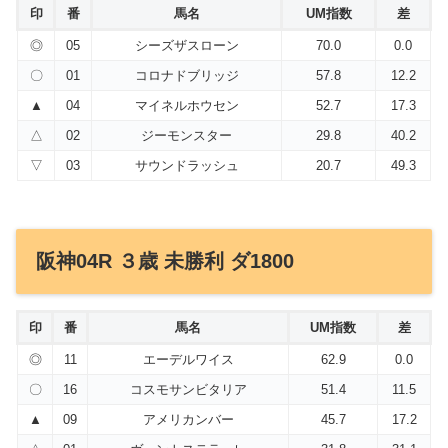
印
番
馬名
UM指数
差
◎
05
シーズザスローン
70.0
0.0
〇
01
コロナドブリッジ
57.8
12.2
▲
04
マイネルホウセン
52.7
17.3
△
02
ジーモンスター
29.8
40.2
▽
03
サウンドラッシュ
20.7
49.3
阪神04R ３歳 未勝利 ダ1800
印
番
馬名
UM指数
差
◎
11
エーデルワイス
62.9
0.0
〇
16
コスモサンビタリア
51.4
11.5
▲
09
アメリカンバー
45.7
17.2