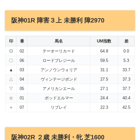
阪神01R 障害３上 未勝利 障2970
印
番
馬名
UM指数
差
◎
02
テーオーリカード
64.8
0.0
〇
06
ロードプレジール
59.5
5.3
▲
03
アンノウンウォリア
31.1
33.7
△
04
ヴィンテージボンド
27.5
37.3
▽
05
アメリカンエール
27.1
37.7
☆
01
ポッドエルマー
24.4
40.4
＋
07
リプレイ
22.3
42.5
阪神02R ２歳 未勝利・牝 芝1600