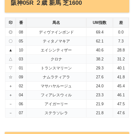
阪神05R ２歳 新馬 芝1600
印
番
馬名
UM指数
差
◎
08
ディヴァインボンド
69.4
0.0
〇
05
ティタノマキア
62.1
7.3
▲
10
エイシンティザー
40.6
28.8
△
03
クロナ
38.2
31.2
▽
01
トランスマリーン
29.3
40.1
☆
09
ナムラティアラ
27.6
41.8
＋
02
マサハヤルージュ
24.0
45.4
＋
04
フィアレスウィル
23.3
46.1
－
06
アイガーリー
21.9
47.5
－
07
ステラソレラ
21.8
47.6