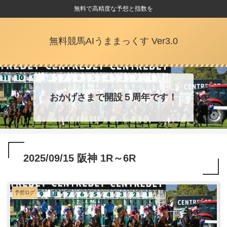
無料で高精度な予想と指数を
無料競馬AIうままっくす Ver3.0
おかげさまで開設５周年です！
2025/09/15 阪神 1R～6R
予想ログ