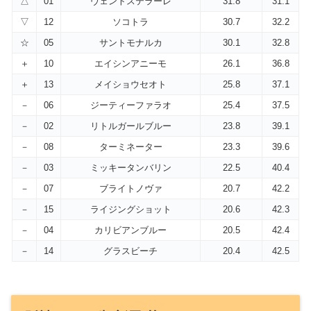
△
01
ヴェントステラーレ
31.8
31.1
▽
12
ソコトラ
30.7
32.2
☆
05
サントモナルカ
30.1
32.8
＋
10
エイシンアニーモ
26.1
36.8
＋
13
メイショウセオト
25.8
37.1
－
06
ジーティーファラオ
25.4
37.5
－
02
リトルガールブルー
23.8
39.1
－
08
ターミネーター
23.3
39.6
－
03
ミッキータンバリン
22.5
40.4
－
07
ブライトノヴァ
20.7
42.2
－
15
ライジングショット
20.6
42.3
－
04
カリビアンブルー
20.5
42.4
－
14
グラスビーチ
20.4
42.5