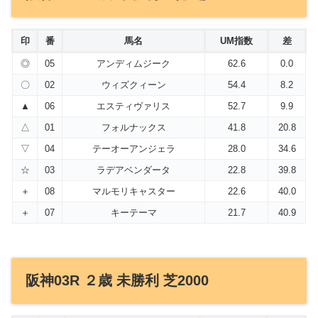
印
番
馬名
UM指数
差
◎
05
アンディムジーク
62.6
0.0
〇
02
ウィズクィーン
54.4
8.2
▲
06
エスティヴァリス
52.7
9.9
△
01
フォルナックス
41.8
20.8
▽
04
テーオーアンジェラ
28.0
34.6
☆
03
ラデアベンダータ
22.8
39.8
＋
08
マルモリキャスター
22.6
40.0
＋
07
キーテーマ
21.7
40.9
阪神03R ２歳 未勝利 芝2000