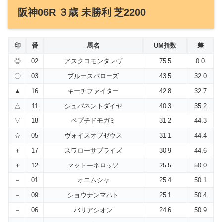
阪神06R ３歳 未勝利 芝2200
印
番
馬名
UM指数
差
◎
02
アスクコモンタレヴ
75.5
0.0
〇
03
ブルースバローズ
43.5
32.0
▲
16
キーチファイター
42.8
32.7
△
11
シュパネントダイヤ
40.3
35.2
▽
18
ペプチドモガミ
31.2
44.3
☆
05
ヴォイスオブゼウス
31.1
44.4
＋
17
スワローサプライズ
30.9
44.6
＋
12
マットーネロッソ
25.5
50.0
－
01
オニムシャ
25.4
50.1
－
09
ショウナンマハト
25.1
50.4
－
06
バリアシオン
24.6
50.9