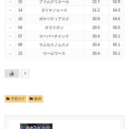
－
15
ファムゲリエール
22.7
52.8
－
14
ダイヤノエース
21.2
54.3
－
10
ボナペティアスク
20.9
54.6
－
04
オラリオン
20.5
55.0
－
07
スーパーチャンド
20.4
55.1
－
08
ラムセスノムスメ
20.4
55.1
－
13
ウールワース
20.4
55.1
0
予想ログ
阪神