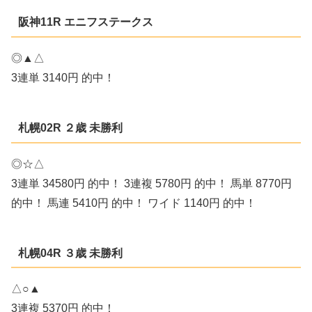
阪神11R エニフステークス
◎▲△
3連単 3140円 的中！
札幌02R ２歳 未勝利
◎☆△
3連単 34580円 的中！ 3連複 5780円 的中！ 馬単 8770円
的中！ 馬連 5410円 的中！ ワイド 1140円 的中！
札幌04R ３歳 未勝利
△○▲
3連複 5370円 的中！