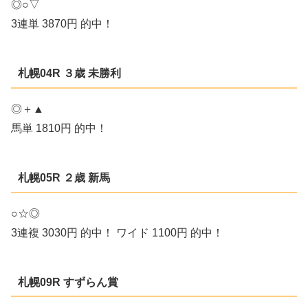
◎○▽
3連単 3870円 的中！
札幌04R ３歳 未勝利
◎＋▲
馬単 1810円 的中！
札幌05R ２歳 新馬
○☆◎
3連複 3030円 的中！ ワイド 1100円 的中！
札幌09R すずらん賞