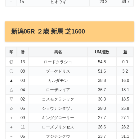
－
15
ヒオウギ
20.3
49.7
新潟05R ２歳 新馬 芝1600
印
番
馬名
UM指数
差
◎
13
ロードクラシコ
54.8
0.0
〇
08
ブーケドリス
51.6
3.2
▲
03
カルダモン
38.8
16.0
△
04
ローザレイア
36.7
18.1
▽
02
コスモクラシック
36.3
18.5
☆
05
ショウナンタヅナ
29.0
25.8
＋
09
キンググローリー
27.7
27.1
＋
11
ローズプリンセス
26.6
28.2
－
06
フジテンクウ
23.7
31.1