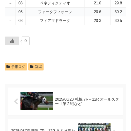
－
08
ベネディクティオ
21.0
29.8
－
05
ファータフィオーレ
20.6
30.2
－
03
フィアマドラータ
20.3
30.5
0
予想ログ
新潟
2025/08/23 札幌 7R～12R オールスタ
ーＪ第２戦など
2025/08/23 新潟 7R～12R ＢＳＮ賞な