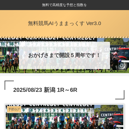
無料で高精度な予想と指数を
無料競馬AIうままっくす Ver3.0
おかげさまで開設５周年です！
2025/08/23 新潟 1R～6R
予想ログ