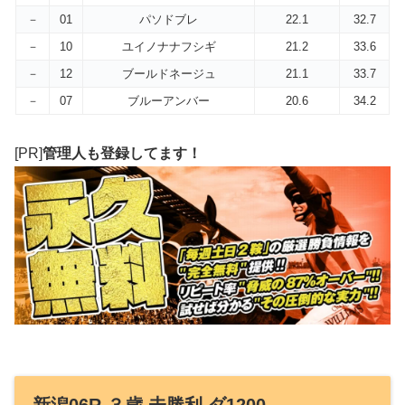
－
01
パソドブレ
22.1
32.7
－
10
ユイノナナフシギ
21.2
33.6
－
12
ブールドネージュ
21.1
33.7
－
07
ブルーアンバー
20.6
34.2
[PR]
管理人も登録してます！