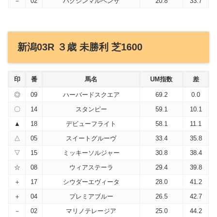
－
02
ハクシンマルペンサ
20.8
33.7
新潟03R ３歳 未勝利 芝1600
印
番
馬名
UM指数
差
◎
09
ハーバードスクエア
69.2
0.0
〇
14
スタンピー
59.1
10.1
▲
18
デビューフライト
58.1
11.1
△
05
スイートグルーヴ
33.4
35.8
▽
15
ミッキーソルジャー
30.8
38.4
☆
08
ウィアステーラ
29.4
39.8
＋
17
シウダーエヴィータ
28.0
41.2
＋
04
プレミアブルー
26.5
42.7
－
02
マリノテレージア
25.0
44.2