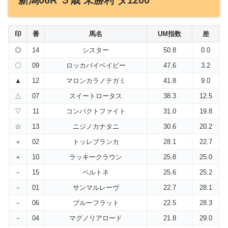
新潟06R ３歳 未勝利 ダ1200
印
番
馬名
UM指数
差
◎
14
シスター
50.8
0.0
〇
09
ロッカバイベイビー
47.6
3.2
▲
12
マロンカラノテガミ
41.8
9.0
△
07
スイートロータス
38.3
12.5
▽
11
コンパクトファイト
31.0
19.8
☆
13
ニジノカナタニ
30.6
20.2
＋
02
トッレブランカ
28.1
22.7
＋
10
ラッキークラウン
25.8
25.0
－
15
ベルトネ
25.6
25.2
－
01
サンマルレーヴ
22.7
28.1
－
06
ブルーフラット
22.5
28.3
－
04
マグノリアロード
21.8
29.0