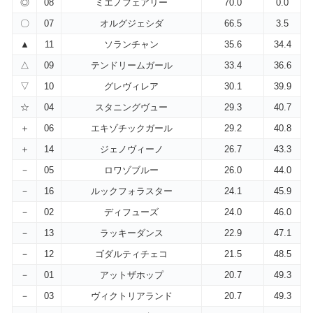
◎
08
ミエノフェアリー
70.0
0.0
〇
07
オルグジェシダ
66.5
3.5
▲
11
ソランチャン
35.6
34.4
△
09
テンドリームガール
33.4
36.6
▽
10
グレヴィレア
30.1
39.9
☆
04
スタニングヴュー
29.3
40.7
＋
06
エキゾチックガール
29.2
40.8
＋
14
ジェノヴィーノ
26.7
43.3
－
05
ロワゾブルー
26.0
44.0
－
16
ルックフォラスター
24.1
45.9
－
02
ディフューズ
24.0
46.0
－
13
ラッキーダンス
22.9
47.1
－
12
ゴダルティチェコ
21.5
48.5
－
01
アットザホップ
20.7
49.3
－
03
ヴィクトリアランド
20.7
49.3