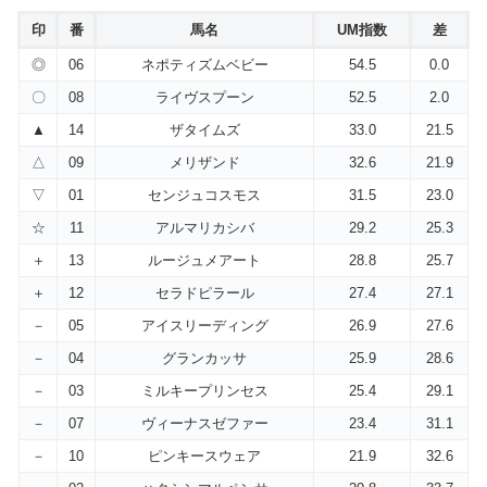
印
番
馬名
UM指数
差
◎
06
ネポティズムベビー
54.5
0.0
〇
08
ライヴスプーン
52.5
2.0
▲
14
ザタイムズ
33.0
21.5
△
09
メリザンド
32.6
21.9
▽
01
センジュコスモス
31.5
23.0
☆
11
アルマリカシバ
29.2
25.3
＋
13
ルージュメアート
28.8
25.7
＋
12
セラドピラール
27.4
27.1
－
05
アイスリーディング
26.9
27.6
－
04
グランカッサ
25.9
28.6
－
03
ミルキープリンセス
25.4
29.1
－
07
ヴィーナスゼファー
23.4
31.1
－
10
ピンキースウェア
21.9
32.6