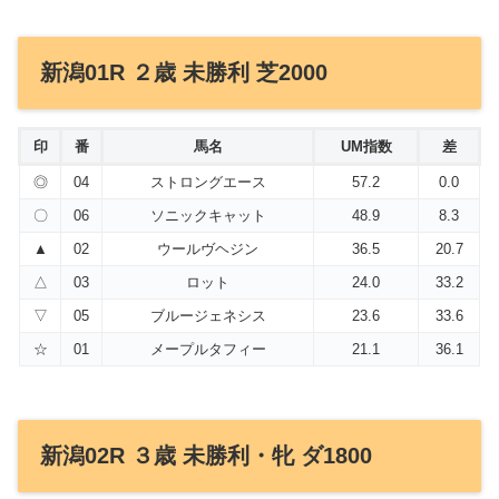
新潟01R ２歳 未勝利 芝2000
印
番
馬名
UM指数
差
◎
04
ストロングエース
57.2
0.0
〇
06
ソニックキャット
48.9
8.3
▲
02
ウールヴヘジン
36.5
20.7
△
03
ロット
24.0
33.2
▽
05
ブルージェネシス
23.6
33.6
☆
01
メープルタフィー
21.1
36.1
新潟02R ３歳 未勝利・牝 ダ1800