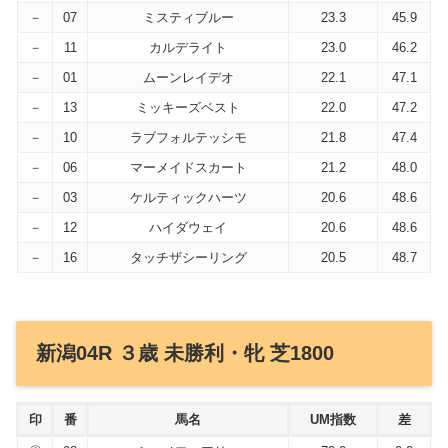
－
07
ミスティブルー
23.3
45.9
－
11
カルデライト
23.0
46.2
－
01
ムーンレイデオ
22.1
47.1
－
13
ミッキーズベスト
22.0
47.2
－
10
ラブフォルテッシモ
21.8
47.4
－
06
マーメイドスカート
21.2
48.0
－
03
ケルティックハーツ
20.6
48.6
－
12
ハイダウェイ
20.6
48.6
－
16
タッチザシーリング
20.5
48.7
新潟04R ３歳 未勝利・牝 芝1800
印
番
馬名
UM指数
差