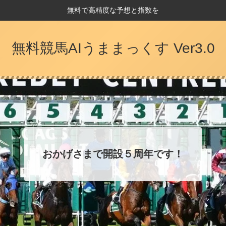
無料で高精度な予想と指数を
無料競馬AIうままっくす Ver3.0
おかげさまで開設５周年です！