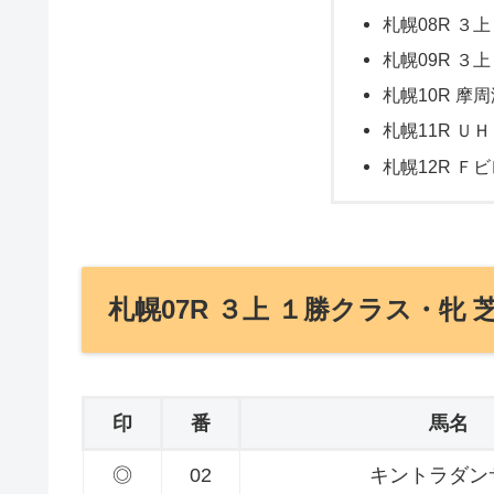
札幌08R ３上
札幌09R ３上
札幌10R 摩周
札幌11R ＵＨ
札幌12R Ｆビ
札幌07R ３上 １勝クラス・牝 芝
印
番
馬名
◎
02
キントラダン