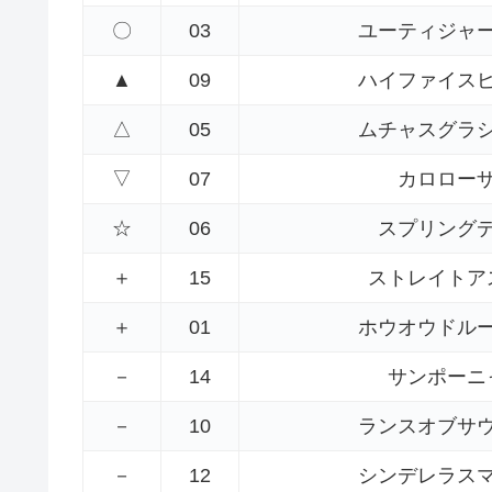
〇
03
ユーティジャ
▲
09
ハイファイス
△
05
ムチャスグラ
▽
07
カロロー
☆
06
スプリング
＋
15
ストレイトア
＋
01
ホウオウドル
－
14
サンポーニ
－
10
ランスオブサ
－
12
シンデレラス