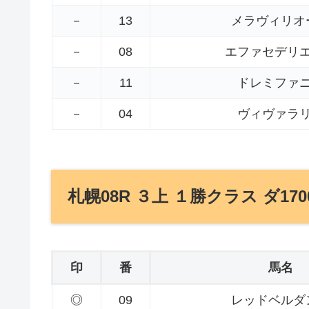
－
13
メラヴィリオ
－
08
エファセデリ
－
11
ドレミファ
－
04
ヴィヴァラ
札幌08R ３上 １勝クラス ダ170
印
番
馬名
◎
09
レッドベルダ