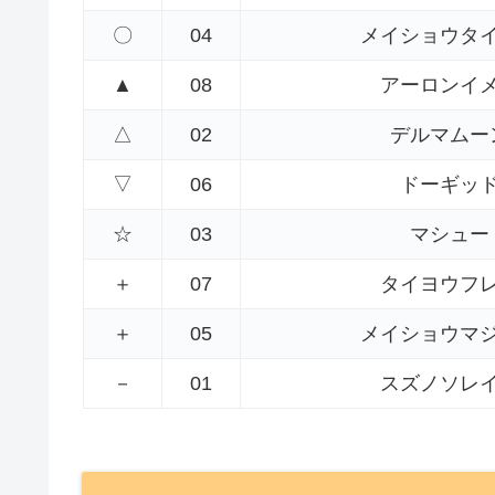
〇
04
メイショウタ
▲
08
アーロンイ
△
02
デルマムー
▽
06
ドーギッ
☆
03
マシュー
＋
07
タイヨウフ
＋
05
メイショウマ
－
01
スズノソレ