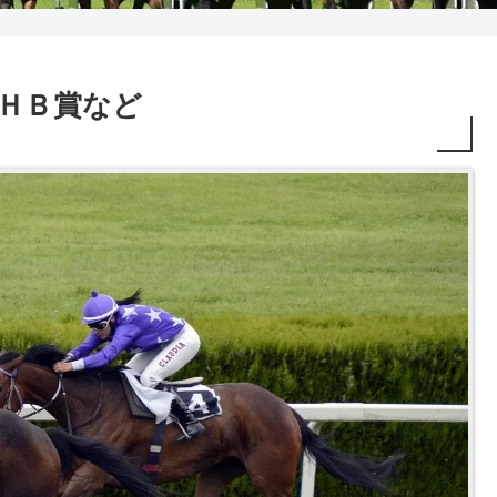
R ＵＨＢ賞など