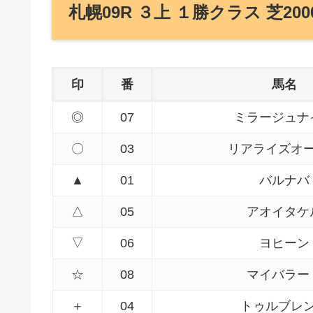
札幌09R ３上 １勝クラス 芝200
印
番
馬名
◎
07
ミラージュナ
〇
03
リアライズオ
▲
01
バルナバ
△
05
アオイタケ
▽
06
ヨヒーン
☆
08
マイバラー
＋
04
トゥルブレ