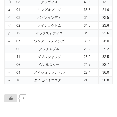
〇
08
グラヴィス
45.3
13.1
▲
01
キングオブフジ
36.8
21.6
△
03
バトンインディ
34.9
23.5
▽
02
メイショウトム
34.8
23.6
☆
12
ボックスオフィス
34.8
23.6
＋
07
ワンダースティング
30.4
28.0
＋
05
タッチャブル
29.2
29.2
－
11
ダブルジャッジ
25.9
32.5
－
06
ヴォルスター
24.7
33.7
－
04
メイショウマントル
22.4
36.0
－
10
タイセイミニスター
21.6
36.8
0