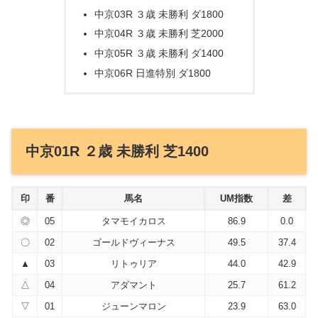
中京03R ３歳 未勝利 ダ1800
中京04R ３歳 未勝利 芝2000
中京05R ３歳 未勝利 ダ1400
中京06R 日進特別 ダ1800
中京01R ２歳 未勝利 芝1400
印
番
馬名
UM指数
差
◎
05
タマモイカロス
86.9
0.0
〇
02
ゴールドヴィーナス
49.5
37.4
▲
03
リトゥリア
44.0
42.9
△
04
アダマント
25.7
61.2
▽
01
ジューンマロン
23.9
63.0