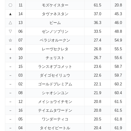
〇
11
モズケイスター
61.5
20.8
▲
14
タヴァネスタン
37.0
45.3
△
13
ビーム
36.3
46.0
▽
06
ゼンノソブリン
33.5
48.8
☆
07
ベラジオルークン
27.4
54.9
＋
09
レーヴセクレタ
26.8
55.5
＋
10
チェリスト
26.7
55.6
－
15
ランスオブコメット
23.6
58.7
－
03
ダイゴセイリュウ
22.6
59.7
－
02
ゴールドプレミアム
22.1
60.2
－
08
シャオシンユン
21.9
60.4
－
12
メイショウイチモン
20.8
61.5
－
16
テイエムタワードン
20.8
61.5
－
05
ワンダーティコ
20.5
61.8
－
04
タイセイビートル
20.4
61.9