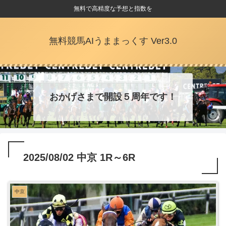
無料で高精度な予想と指数を
無料競馬AIうままっくす Ver3.0
おかげさまで開設５周年です！
2025/08/02 中京 1R～6R
中京