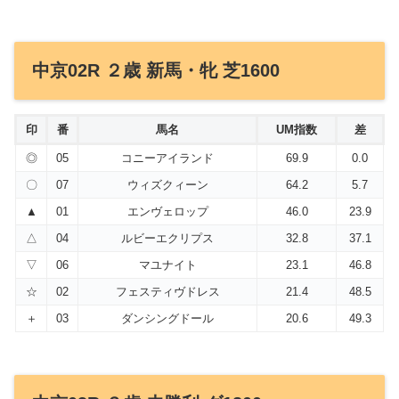
中京02R ２歳 新馬・牝 芝1600
印
番
馬名
UM指数
差
◎
05
コニーアイランド
69.9
0.0
〇
07
ウィズクィーン
64.2
5.7
▲
01
エンヴェロップ
46.0
23.9
△
04
ルビーエクリプス
32.8
37.1
▽
06
マユナイト
23.1
46.8
☆
02
フェスティヴドレス
21.4
48.5
＋
03
ダンシングドール
20.6
49.3