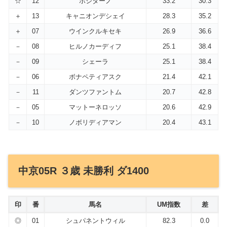
☆
12
ポジターノ
33.2
30.3
＋
13
キャニオンデシェイ
28.3
35.2
＋
07
ウインクルキセキ
26.9
36.6
－
08
ヒルノカーディフ
25.1
38.4
－
09
シェーラ
25.1
38.4
－
06
ボナペティアスク
21.4
42.1
－
11
ダンツファントム
20.7
42.8
－
05
マットーネロッソ
20.6
42.9
－
10
ノボリディアマン
20.4
43.1
中京05R ３歳 未勝利 ダ1400
印
番
馬名
UM指数
差
◎
01
シュパネントウィル
82.3
0.0