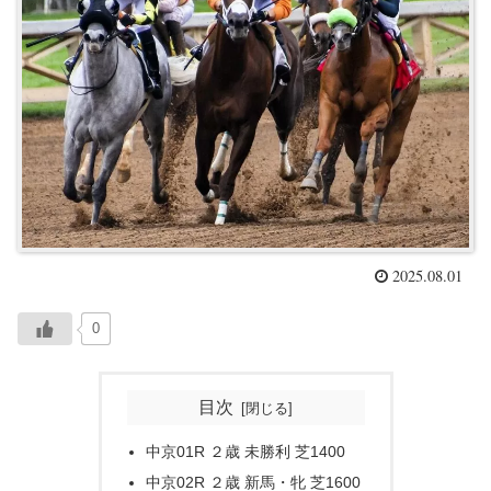
2025.08.01
0
目次
中京01R ２歳 未勝利 芝1400
中京02R ２歳 新馬・牝 芝1600