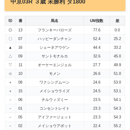
中京03R ３歳 未勝利 ダ1800
印
番
馬名
UM指数
差
◎
13
フランキーバローズ
77.6
0.0
〇
07
ハッピーダンチャン
52.4
25.2
▲
16
シェーネアウゲン
44.4
33.2
△
09
サントモナルカ
32.6
45.0
▽
11
オーケーエンジェル
27.7
49.9
☆
10
モメン
26.6
51.0
＋
08
ワクシングムーン
24.6
53.0
＋
15
メイショウライズ
24.5
53.1
－
06
チルウィズミー
23.5
54.1
－
01
コンセントレイト
23.3
54.3
－
05
アイファージェット
23.3
54.3
－
02
メイショウアボット
22.4
55.2