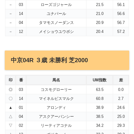
－
03
ローズゴジャール
21.5
56.1
－
14
ユナパール
21.0
56.6
－
04
タマモスノーダンス
20.9
56.7
－
12
メイショウユウボシ
20.4
57.2
中京04R ３歳 未勝利 芝2000
印
番
馬名
UM指数
差
◎
03
コスモグローリー
63.5
0.0
〇
14
マイネルビスマルク
60.8
2.7
▲
01
アロンディ
38.9
24.6
△
04
アスクアーバンシー
38.5
25.0
▽
02
リーティアコナル
34.2
29.3