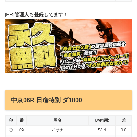
[PR]
管理人も登録してます！
中京06R 日進特別 ダ1800
印
番
馬名
UM指数
差
◎
09
イサナ
58.4
0.0