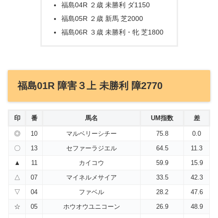
福島04R ２歳 未勝利 ダ1150
福島05R ２歳 新馬 芝2000
福島06R ３歳 未勝利・牝 芝1800
福島01R 障害３上 未勝利 障2770
印
番
馬名
UM指数
差
◎
10
マルベリーシチー
75.8
0.0
〇
13
セファーラジエル
64.5
11.3
▲
11
カイコウ
59.9
15.9
△
07
マイネルメサイア
33.5
42.3
▽
04
ファベル
28.2
47.6
☆
05
ホウオウユニコーン
26.9
48.9