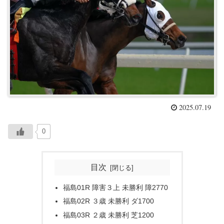
2025.07.19
0
目次
福島01R 障害３上 未勝利 障2770
福島02R ３歳 未勝利 ダ1700
福島03R ２歳 未勝利 芝1200