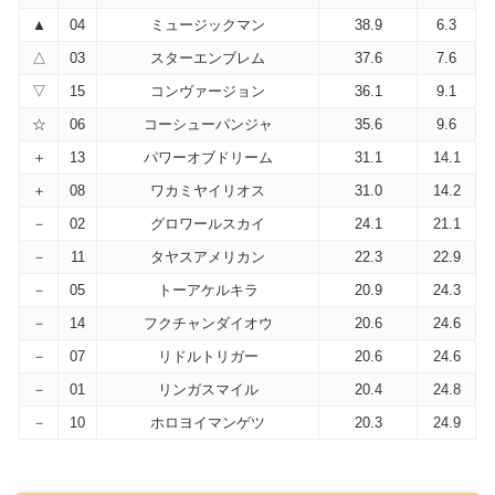
▲
04
ミュージックマン
38.9
6.3
△
03
スターエンブレム
37.6
7.6
▽
15
コンヴァージョン
36.1
9.1
☆
06
コーシューパンジャ
35.6
9.6
＋
13
パワーオブドリーム
31.1
14.1
＋
08
ワカミヤイリオス
31.0
14.2
－
02
グロワールスカイ
24.1
21.1
－
11
タヤスアメリカン
22.3
22.9
－
05
トーアケルキラ
20.9
24.3
－
14
フクチャンダイオウ
20.6
24.6
－
07
リドルトリガー
20.6
24.6
－
01
リンガスマイル
20.4
24.8
－
10
ホロヨイマンゲツ
20.3
24.9