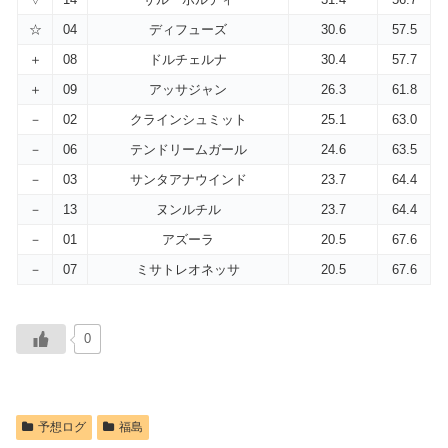
☆
04
ディフューズ
30.6
57.5
＋
08
ドルチェルナ
30.4
57.7
＋
09
アッサジャン
26.3
61.8
－
02
クラインシュミット
25.1
63.0
－
06
テンドリームガール
24.6
63.5
－
03
サンタアナウインド
23.7
64.4
－
13
ヌンルチル
23.7
64.4
－
01
アズーラ
20.5
67.6
－
07
ミサトレオネッサ
20.5
67.6
0
予想ログ
福島