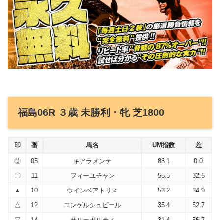
福島06R ３歳 未勝利・牝 芝1800
印
番
馬名
UM指数
差
◎
05
キアラメンテ
88.1
0.0
〇
11
フィーユチャン
55.5
32.6
▲
10
ウインベアトリス
53.2
34.9
△
12
エンゲルシュピール
35.4
52.7
▽
14
サルーポルティ
31.4
56.7