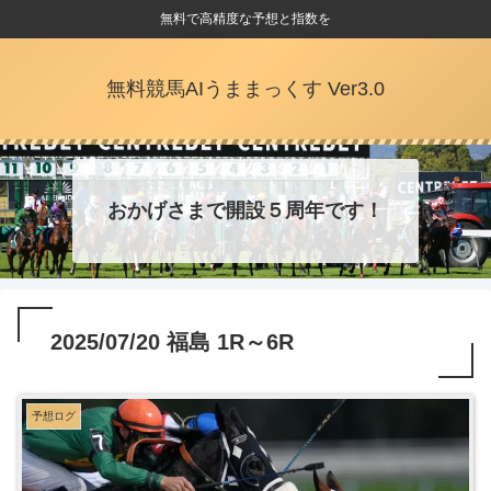
無料で高精度な予想と指数を
無料競馬AIうままっくす Ver3.0
おかげさまで開設５周年です！
2025/07/20 福島 1R～6R
予想ログ