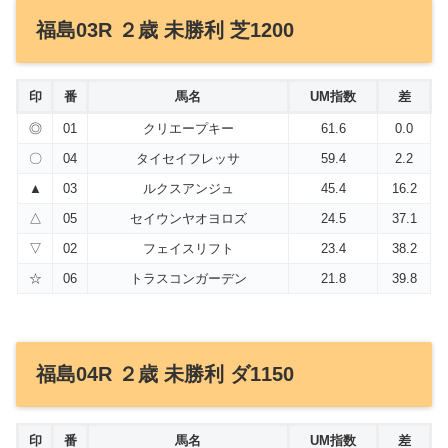
福島03R ２歳 未勝利 芝1200
印
番
馬名
UM指数
差
◎
01
クリエープキー
61.6
0.0
〇
04
タイセイフレッサ
59.4
2.2
▲
03
ルクスアンジュ
45.4
16.2
△
05
セイウンヤオヨロズ
24.5
37.1
▽
02
フェイスリフト
23.4
38.2
☆
06
トラスコンガーデン
21.8
39.8
福島04R ２歳 未勝利 ダ1150
印
番
馬名
UM指数
差