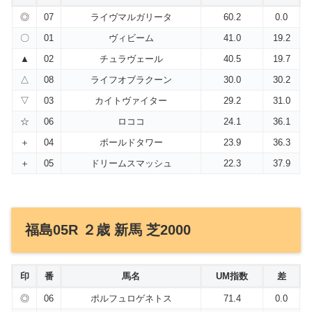
◎
07
ライヴマルガリータ
60.2
0.0
〇
01
ヴィビーム
41.0
19.2
▲
02
チュラヴェール
40.5
19.7
△
08
ライフオブラクーン
30.0
30.2
▽
03
カイトヴァイター
29.2
31.0
☆
06
ロココ
24.1
36.1
＋
04
ボールドタワー
23.9
36.3
＋
05
ドリームスマッシュ
22.3
37.9
福島05R ２歳 新馬 芝2000
印
番
馬名
UM指数
差
◎
06
ポルフュロゲネトス
71.4
0.0