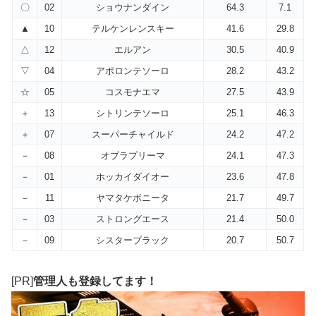
〇
02
ショウナンダイン
64.3
7.1
▲
10
テルケンレンスキー
41.6
29.8
△
12
エルアン
30.5
40.9
▽
04
アポロンテソーロ
28.2
43.2
☆
05
コスモナエマ
27.5
43.9
＋
13
シトリンテソーロ
25.1
46.3
＋
07
スーパーチャイルド
24.2
47.2
－
08
オブラプリーマ
24.1
47.3
－
01
ホッカイダイオー
23.6
47.8
－
11
ヤマタケボニータ
21.7
49.7
－
03
ストロングエース
21.4
50.0
－
09
シスターブラック
20.7
50.7
[PR]
管理人も登録してます！