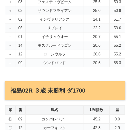
＋
08
フェスティヴビーム
25.5
50.3
＋
03
サウンドブライアン
25.0
50.8
－
02
インヴァリアンス
24.1
51.7
－
06
リプレイ
22.2
53.6
－
01
イチリュウオー
20.7
55.1
－
14
モズクルードラゴン
20.6
55.2
－
12
ローンウルフ
20.6
55.2
－
09
シンドバッド
20.5
55.3
福島02R ３歳 未勝利 ダ1700
印
番
馬名
UM指数
差
◎
09
ガンバレベアー
45.2
0.0
〇
12
カーフキック
42.3
2.9