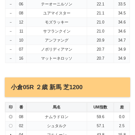
－
06
テーオーニルソン
22.1
33.5
－
08
ユアマイスター
21.1
34.5
－
12
モズラッキー
21.0
34.6
－
11
サフランクイン
21.0
34.6
－
10
アンファング
20.9
34.7
－
07
ノボリディアマン
20.7
34.9
－
16
マットーネロッソ
20.7
34.9
小倉05R ２歳 新馬 芝1200
印
番
馬名
UM指数
差
◎
08
ナムラドロン
59.6
0.0
〇
02
シュタルク
57.1
2.5
▲
04
フルムーン
43.8
15.8