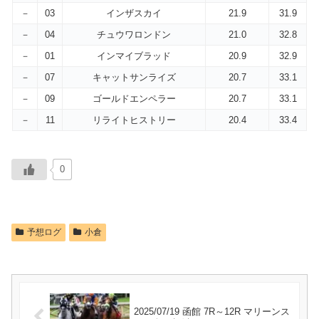
－
03
インザスカイ
21.9
31.9
－
04
チュウワロンドン
21.0
32.8
－
01
インマイブラッド
20.9
32.9
－
07
キャットサンライズ
20.7
33.1
－
09
ゴールドエンペラー
20.7
33.1
－
11
リライトヒストリー
20.4
33.4
0
予想ログ
小倉
2025/07/19 函館 7R～12R マリーンス