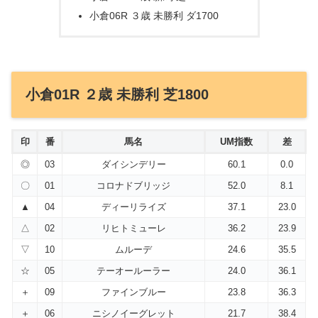
小倉06R ３歳 未勝利 ダ1700
小倉01R ２歳 未勝利 芝1800
印
番
馬名
UM指数
差
◎
03
ダイシンデリー
60.1
0.0
〇
01
コロナドブリッジ
52.0
8.1
▲
04
ディーリライズ
37.1
23.0
△
02
リヒトミューレ
36.2
23.9
▽
10
ムルーデ
24.6
35.5
☆
05
テーオールーラー
24.0
36.1
＋
09
ファインブルー
23.8
36.3
＋
06
ニシノイーグレット
21.7
38.4