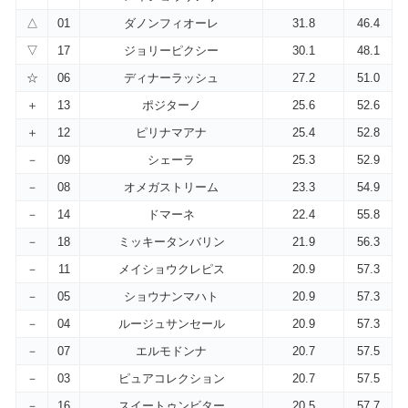
△
01
ダノンフィオーレ
31.8
46.4
▽
17
ジョリーピクシー
30.1
48.1
☆
06
ディナーラッシュ
27.2
51.0
＋
13
ポジターノ
25.6
52.6
＋
12
ピリナマアナ
25.4
52.8
－
09
シェーラ
25.3
52.9
－
08
オメガストリーム
23.3
54.9
－
14
ドマーネ
22.4
55.8
－
18
ミッキータンバリン
21.9
56.3
－
11
メイショウクレピス
20.9
57.3
－
05
ショウナンマハト
20.9
57.3
－
04
ルージュサンセール
20.9
57.3
－
07
エルモドンナ
20.7
57.5
－
03
ピュアコレクション
20.7
57.5
－
16
スイートゥンビター
20.5
57.7