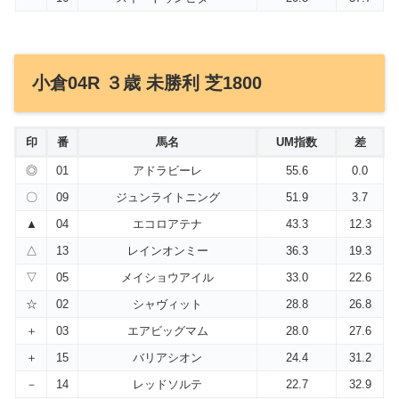
小倉04R ３歳 未勝利 芝1800
印
番
馬名
UM指数
差
◎
01
アドラビーレ
55.6
0.0
〇
09
ジュンライトニング
51.9
3.7
▲
04
エコロアテナ
43.3
12.3
△
13
レインオンミー
36.3
19.3
▽
05
メイショウアイル
33.0
22.6
☆
02
シャヴィット
28.8
26.8
＋
03
エアビッグマム
28.0
27.6
＋
15
バリアシオン
24.4
31.2
－
14
レッドソルテ
22.7
32.9