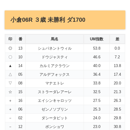
小倉06R ３歳 未勝利 ダ1700
印
番
馬名
UM指数
差
◎
13
シュパネントウィル
53.8
0.0
〇
10
ドウジャスティ
46.6
7.2
▲
14
カルミアクラウン
40.0
13.8
△
05
アルデフォックス
36.4
17.4
▽
08
マナエトレ
33.8
20.0
☆
15
ストラーダレアーレ
32.5
21.3
＋
16
エイシンキャロッツ
27.5
26.3
＋
06
ゼンノソブリン
25.3
28.5
－
02
ダシータピット
24.0
29.8
－
12
ボンショワ
23.0
30.8