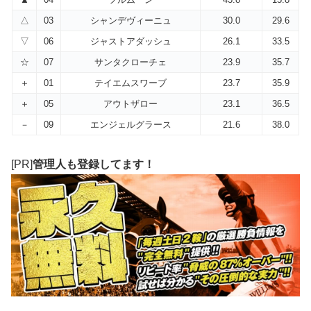
△
03
シャンデヴィーニュ
30.0
29.6
▽
06
ジャストアダッシュ
26.1
33.5
☆
07
サンタクローチェ
23.9
35.7
＋
01
テイエムスワーブ
23.7
35.9
＋
05
アウトザロー
23.1
36.5
－
09
エンジェルグラース
21.6
38.0
[PR]
管理人も登録してます！