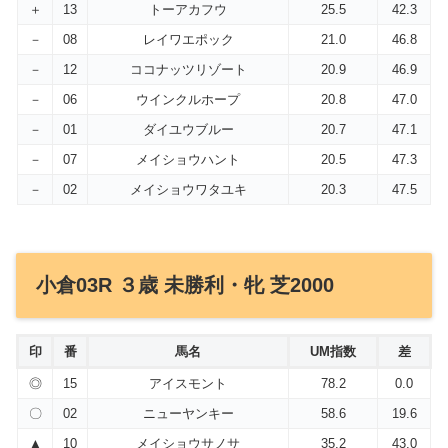
＋
13
トーアカフウ
25.5
42.3
－
08
レイワエポック
21.0
46.8
－
12
ココナッツリゾート
20.9
46.9
－
06
ウインクルホープ
20.8
47.0
－
01
ダイユウブルー
20.7
47.1
－
07
メイショウハント
20.5
47.3
－
02
メイショウワタユキ
20.3
47.5
小倉03R ３歳 未勝利・牝 芝2000
印
番
馬名
UM指数
差
◎
15
アイスモント
78.2
0.0
〇
02
ニューヤンキー
58.6
19.6
▲
10
メイショウサノサ
35.2
43.0