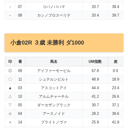
－
07
コパノバハマ
20.7
39.4
－
08
カシノプロスペリテ
20.4
39.7
小倉02R ３歳 未勝利 ダ1000
印
番
馬名
UM指数
差
◎
09
アイファーモービル
67.8
0.0
〇
11
シュテルンビルト
48.9
18.9
▲
03
アスコットアイ
44.4
23.4
△
10
アルムチャーチル
41.2
26.6
▽
05
ダーカザンブラック
30.7
37.1
☆
04
アースノイド
28.2
39.6
＋
14
ブライトノヴァ
25.9
41.9