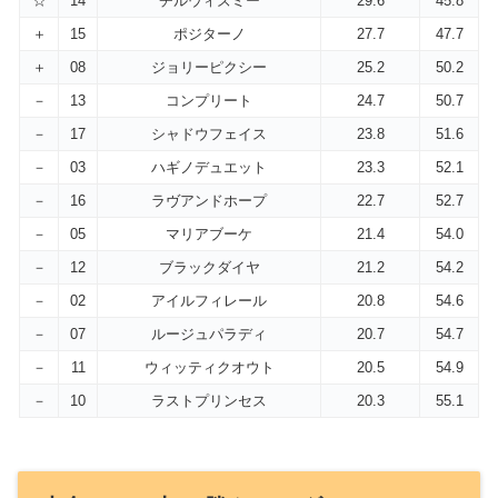
☆
14
チルウィズミー
29.6
45.8
＋
15
ポジターノ
27.7
47.7
＋
08
ジョリーピクシー
25.2
50.2
－
13
コンプリート
24.7
50.7
－
17
シャドウフェイス
23.8
51.6
－
03
ハギノデュエット
23.3
52.1
－
16
ラヴアンドホープ
22.7
52.7
－
05
マリアブーケ
21.4
54.0
－
12
ブラックダイヤ
21.2
54.2
－
02
アイルフィレール
20.8
54.6
－
07
ルージュパラディ
20.7
54.7
－
11
ウィッティクオウト
20.5
54.9
－
10
ラストプリンセス
20.3
55.1