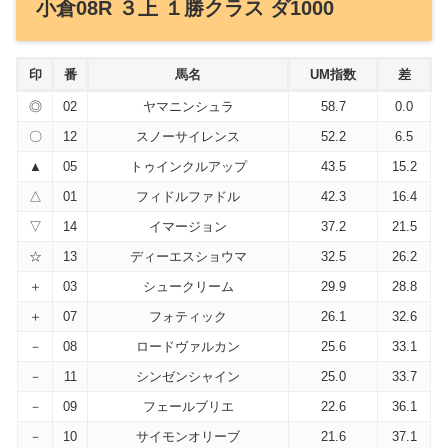
小倉08R ３上 １勝クラス ダ1000
印
番
馬名
UM指数
差
◎
02
ヤマニンシュラ
58.7
0.0
〇
12
スノーサイレンス
52.2
6.5
▲
05
トゥインクルアップ
43.5
15.2
△
01
フィドルファドル
42.3
16.4
▽
14
イマージョン
37.2
21.5
☆
13
ディーエスショウマ
32.5
26.2
＋
03
シュークリーム
29.9
28.8
＋
07
フォティック
26.1
32.6
－
08
ロードヴァルカン
25.6
33.1
－
11
シンゼンシャイン
25.0
33.7
－
09
フェールブリエ
22.6
36.1
－
10
サイモンオリーブ
21.6
37.1