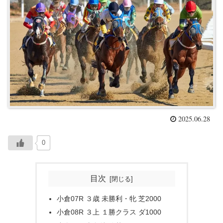
2025.06.28
0
目次
小倉07R ３歳 未勝利・牝 芝2000
小倉08R ３上 １勝クラス ダ1000