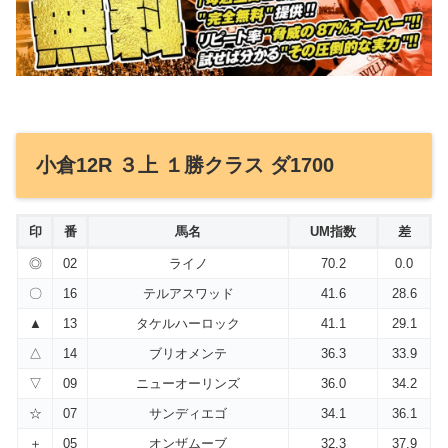
小倉12R ３上 １勝クラス ダ1700
印
番
馬名
UM指数
差
◎
02
ライノ
70.2
0.0
〇
16
テルアスワッド
41.6
28.6
▲
13
タケルハーロック
41.1
29.1
△
14
ブリオメンテ
36.3
33.9
▽
09
ニューオーリンズ
36.0
34.2
☆
07
サンディエゴ
34.1
36.1
＋
05
オンザムーブ
32.3
37.9