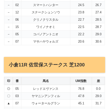
－
02
スマートハンター
24.5
26.7
－
12
スナークシュンソウ
23.8
27.4
－
06
クリノクリスタル
22.7
28.5
－
15
ワイノナオミ
22.5
28.7
－
05
コパノアントニオ
22.2
29.0
－
07
マサハヤウォルズ
20.6
30.6
小倉11R 佐世保ステークス 芝1200
印
番
馬名
UM指数
差
◎
05
レッドエヴァンス
76.8
0.0
〇
03
ヤマニンアンフィル
47.8
29.0
▲
07
ウォータールグラン
45.1
31.7