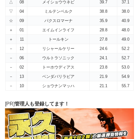
△
08
メイショウウネビ
39.7
37.1
▽
04
ミルテンベルク
38.8
38.0
☆
09
パクスロマーナ
35.9
40.9
＋
01
エイムインライフ
28.8
48.0
＋
11
トールキン
27.8
49.0
－
12
リシャールケリー
24.6
52.2
－
06
ウルトラソニック
24.1
52.7
－
02
トーホウディアス
23.8
53.0
－
13
ベンダバリラビア
21.9
54.9
－
10
ショウナンマッハ
21.1
55.7
[PR]
管理人も登録してます！