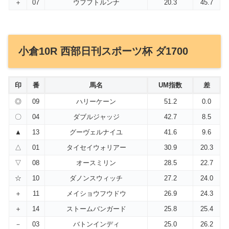
＋
07
ウフフトルンナ
20.3
45.7
小倉10R 西部日刊スポーツ杯 ダ1700
印
番
馬名
UM指数
差
◎
09
ハリーケーン
51.2
0.0
〇
04
ダブルジャッジ
42.7
8.5
▲
13
グーヴェルナイユ
41.6
9.6
△
01
タイセイウォリアー
30.9
20.3
▽
08
オースミリン
28.5
22.7
☆
10
ダノンスウィッチ
27.2
24.0
＋
11
メイショウフウドウ
26.9
24.3
＋
14
ストームバンガード
25.8
25.4
－
03
バトンインディ
25.0
26.2