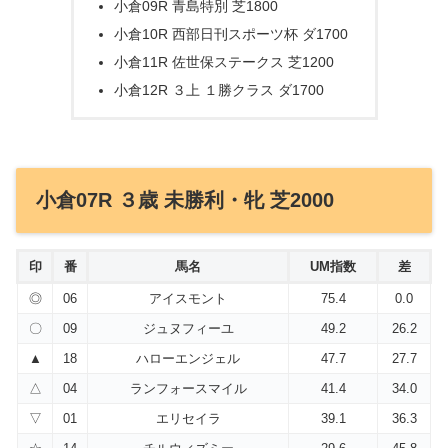
小倉09R 青島特別 芝1800
小倉10R 西部日刊スポーツ杯 ダ1700
小倉11R 佐世保ステークス 芝1200
小倉12R ３上 １勝クラス ダ1700
小倉07R ３歳 未勝利・牝 芝2000
印
番
馬名
UM指数
差
◎
06
アイスモント
75.4
0.0
〇
09
ジュヌフィーユ
49.2
26.2
▲
18
ハローエンジェル
47.7
27.7
△
04
ランフォースマイル
41.4
34.0
▽
01
エリセイラ
39.1
36.3