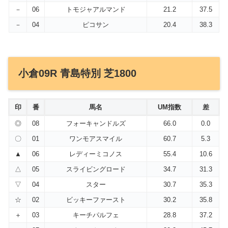
－
06
トモジャアルマンド
21.2
37.5
－
04
ピコサン
20.4
38.3
小倉09R 青島特別 芝1800
印
番
馬名
UM指数
差
◎
08
フォーキャンドルズ
66.0
0.0
〇
01
ワンモアスマイル
60.7
5.3
▲
06
レディーミコノス
55.4
10.6
△
05
スライビングロード
34.7
31.3
▽
04
スター
30.7
35.3
☆
02
ビッキーファースト
30.2
35.8
＋
03
キーチパルフェ
28.8
37.2