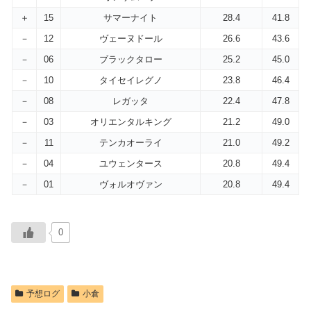
＋
15
サマーナイト
28.4
41.8
－
12
ヴェーヌドール
26.6
43.6
－
06
ブラックタロー
25.2
45.0
－
10
タイセイレグノ
23.8
46.4
－
08
レガッタ
22.4
47.8
－
03
オリエンタルキング
21.2
49.0
－
11
テンカオーライ
21.0
49.2
－
04
ユウェンタース
20.8
49.4
－
01
ヴォルオヴァン
20.8
49.4
0
予想ログ
小倉