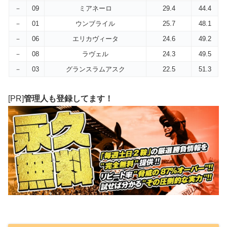
－
09
ミアネーロ
29.4
44.4
－
01
ウンブライル
25.7
48.1
－
06
エリカヴィータ
24.6
49.2
－
08
ラヴェル
24.3
49.5
－
03
グランスラムアスク
22.5
51.3
[PR]
管理人も登録してます！