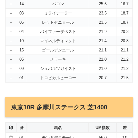
＋
14
バロン
25.5
16.7
－
03
ミライテーラー
23.5
18.7
－
06
レッドセニョール
23.5
18.7
－
04
バイファーザベスト
21.9
20.3
－
10
マイネルディレクト
21.4
20.8
－
15
ゴールデンエール
21.1
21.1
－
05
メラーキ
21.0
21.2
－
09
シュバルツガイスト
21.0
21.2
－
01
トロピカルヒーロー
20.7
21.5
東京10R 多摩川ステークス 芝1400
印
番
馬名
UM指数
差
◎
01
モンドデラモーレ
56.0
0.0