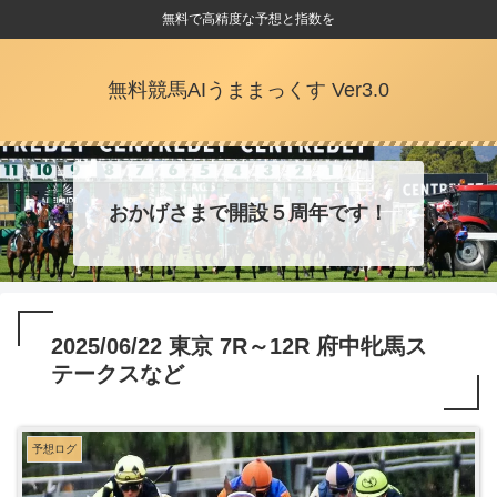
無料で高精度な予想と指数を
無料競馬AIうままっくす Ver3.0
おかげさまで開設５周年です！
2025/06/22 東京 7R～12R 府中牝馬ス
テークスなど
予想ログ