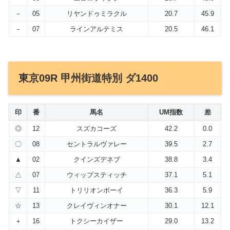
－
05
リヤンドゥミラクル
20.7
45.9
－
07
ラインアルテミス
20.5
46.1
東京09R 甲州街道特別 ダ1400
印
番
馬名
UM指数
差
◎
12
スズカコーズ
42.2
0.0
〇
08
セントラルヴァレー
39.5
2.7
▲
02
クインズデネブ
38.8
3.4
△
07
ウィップスティッチ
37.1
5.1
▽
11
トリリオンボーイ
36.3
5.9
☆
13
クレイヴィンオナー
30.1
12.1
＋
16
トクシーカイザー
29.0
13.2