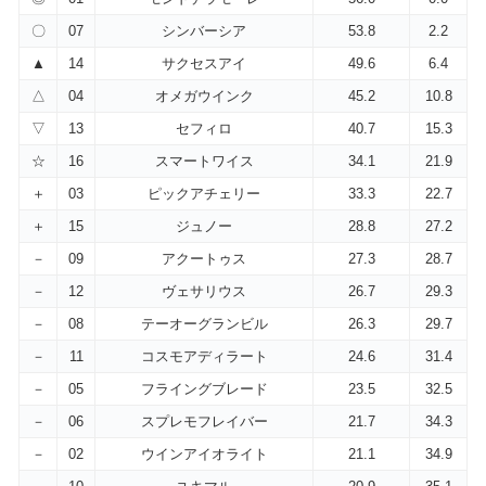
〇
07
シンバーシア
53.8
2.2
▲
14
サクセスアイ
49.6
6.4
△
04
オメガウインク
45.2
10.8
▽
13
セフィロ
40.7
15.3
☆
16
スマートワイス
34.1
21.9
＋
03
ピックアチェリー
33.3
22.7
＋
15
ジュノー
28.8
27.2
－
09
アクートゥス
27.3
28.7
－
12
ヴェサリウス
26.7
29.3
－
08
テーオーグランビル
26.3
29.7
－
11
コスモアディラート
24.6
31.4
－
05
フライングブレード
23.5
32.5
－
06
スプレモフレイバー
21.7
34.3
－
02
ウインアイオライト
21.1
34.9