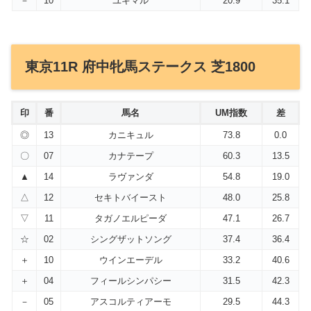
－
10
ユキマル
20.9
35.1
東京11R 府中牝馬ステークス 芝1800
印
番
馬名
UM指数
差
◎
13
カニキュル
73.8
0.0
〇
07
カナテープ
60.3
13.5
▲
14
ラヴァンダ
54.8
19.0
△
12
セキトバイースト
48.0
25.8
▽
11
タガノエルピーダ
47.1
26.7
☆
02
シングザットソング
37.4
36.4
＋
10
ウインエーデル
33.2
40.6
＋
04
フィールシンパシー
31.5
42.3
－
05
アスコルティアーモ
29.5
44.3