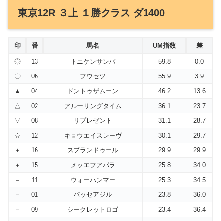
東京12R ３上 １勝クラス ダ1400
印
番
馬名
UM指数
差
◎
13
トニケンサンバ
59.8
0.0
〇
06
フウセツ
55.9
3.9
▲
04
ドントゥザムーン
46.2
13.6
△
02
アルーリングタイム
36.1
23.7
▽
08
リプレゼント
31.1
28.7
☆
12
キョウエイスレーヴ
30.1
29.7
＋
16
スプランドゥール
29.9
29.9
＋
15
メッエフアパラ
25.8
34.0
－
11
ウォーハンマー
25.3
34.5
－
01
パッセアジル
23.8
36.0
－
09
シークレットロゴ
23.4
36.4