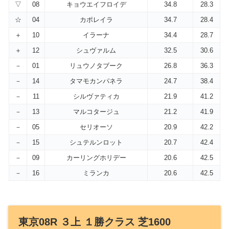
▽
08
キョウエイフロイデ
34.8
28.3
☆
04
カポレイラ
34.7
28.4
＋
10
イラーナ
34.4
28.7
＋
12
シュヴァルム
32.5
30.6
－
01
リュウノタブーク
26.8
36.3
－
14
タマモカンパネラ
24.7
38.4
－
11
シルヴァティカ
21.9
41.2
－
13
マルコタージュ
21.2
41.9
－
05
セリオーソ
20.9
42.2
－
15
シュテルンロット
20.7
42.4
－
09
カーリングホリデー
20.6
42.5
－
16
ミランカ
20.6
42.5
東京08R ３上 １勝クラス 芝1600