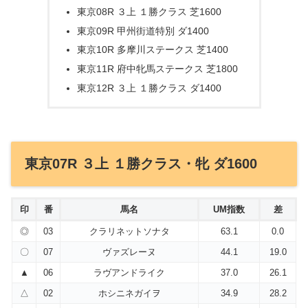
東京08R ３上 １勝クラス 芝1600
東京09R 甲州街道特別 ダ1400
東京10R 多摩川ステークス 芝1400
東京11R 府中牝馬ステークス 芝1800
東京12R ３上 １勝クラス ダ1400
東京07R ３上 １勝クラス・牝 ダ1600
印
番
馬名
UM指数
差
◎
03
クラリネットソナタ
63.1
0.0
〇
07
ヴァズレーヌ
44.1
19.0
▲
06
ラヴアンドライク
37.0
26.1
△
02
ホシニネガイヲ
34.9
28.2