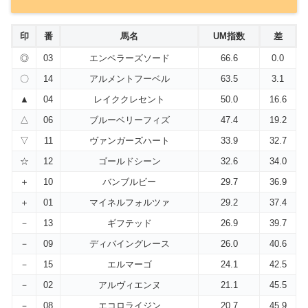
印
番
馬名
UM指数
差
◎
03
エンペラーズソード
66.6
0.0
〇
14
アルメントフーベル
63.5
3.1
▲
04
レイククレセント
50.0
16.6
△
06
ブルーベリーフィズ
47.4
19.2
▽
11
ヴァンガーズハート
33.9
32.7
☆
12
ゴールドシーン
32.6
34.0
＋
10
バンブルビー
29.7
36.9
＋
01
マイネルフォルツァ
29.2
37.4
－
13
ギフテッド
26.9
39.7
－
09
ディバイングレース
26.0
40.6
－
15
エルマーゴ
24.1
42.5
－
02
アルヴィエンヌ
21.1
45.5
－
08
エコロライジン
20.7
45.9