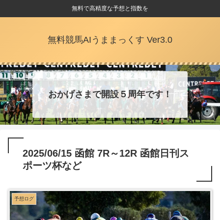
無料で高精度な予想と指数を
無料競馬AIうままっくす Ver3.0
おかげさまで開設５周年です！
2025/06/15 函館 7R～12R 函館日刊ス
ポーツ杯など
予想ログ