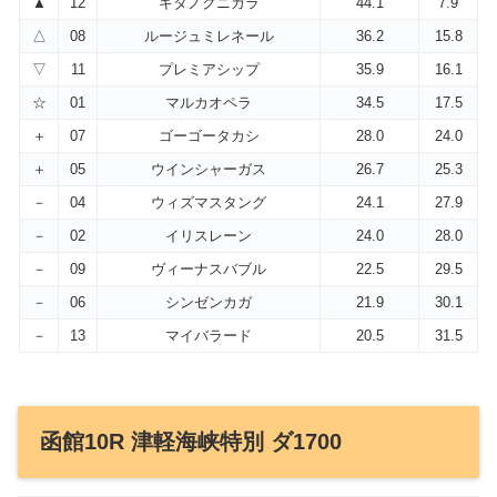
▲
12
キタノクニカラ
44.1
7.9
△
08
ルージュミレネール
36.2
15.8
▽
11
プレミアシップ
35.9
16.1
☆
01
マルカオペラ
34.5
17.5
＋
07
ゴーゴータカシ
28.0
24.0
＋
05
ウインシャーガス
26.7
25.3
－
04
ウィズマスタング
24.1
27.9
－
02
イリスレーン
24.0
28.0
－
09
ヴィーナスバブル
22.5
29.5
－
06
シンゼンカガ
21.9
30.1
－
13
マイバラード
20.5
31.5
函館10R 津軽海峡特別 ダ1700