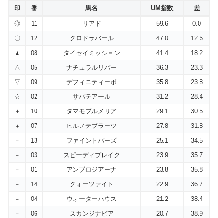
印
番
馬名
UM指数
差
◎
11
リアド
59.6
0.0
〇
12
クロドラバール
47.0
12.6
▲
08
タイセイミッション
41.4
18.2
△
05
ナチュラルリバー
36.3
23.3
▽
09
デフィニティーボ
35.8
23.8
☆
02
サパテアール
31.2
28.4
＋
10
タマモプルメリア
29.1
30.5
＋
07
ヒルノデプラーツ
27.8
31.8
－
13
ファイントパーズ
25.1
34.5
－
03
スピーディブレイク
23.9
35.7
－
01
アンブロジアーナ
23.8
35.8
－
14
クォーツァイト
22.9
36.7
－
04
ウォーターハウス
21.2
38.4
－
06
スカンジナビア
20.7
38.9