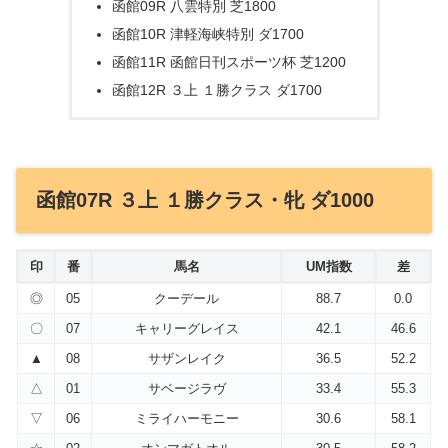
函館09R 八雲特別 芝1800
函館10R 津軽海峡特別 ダ1700
函館11R 函館日刊スポーツ杯 芝1200
函館12R ３上 １勝クラス ダ1700
函館07R ３上 １勝クラス・牝 ダ1000
印
番
馬名
UM指数
差
◎
05
クーデール
88.7
0.0
〇
07
キャリーグレイス
42.1
46.6
▲
08
サザンレイク
36.5
52.2
△
01
サベージラヴ
33.4
55.3
▽
06
ミライハーモニー
30.6
58.1