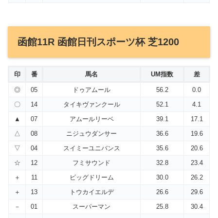
函館11R 函館日刊スポーツ杯 芝1200
印
番
馬名
UM指数
差
◎
05
ドゥアムール
56.2
0.0
〇
14
タイキヴァンクール
52.1
4.1
▲
07
アムールリーベ
39.1
17.1
△
08
ニジュウダンサー
36.6
19.6
▽
04
スイミーユニバンス
35.6
20.6
☆
12
フミサウンド
32.8
23.4
＋
11
ビッグドリーム
30.0
26.2
＋
13
トウカイエルデ
26.6
29.6
－
01
スーパーマン
25.8
30.4