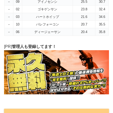
－
09
アイノセンシ
25.5
30.7
－
02
ゴキゲンサン
23.8
32.4
－
03
ハートホイップ
21.6
34.6
－
10
パレフォーコン
20.7
35.5
－
06
ディージェーサン
20.4
35.8
[PR]
管理人も登録してます！