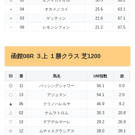
☆
02
オンマガトオル
30.5
58.2
＋
04
オカメノコイ
25.6
63.1
＋
03
ゲッティン
21.6
67.1
－
09
レモンシフォン
21.2
67.5
函館08R ３上 １勝クラス 芝1200
印
番
馬名
UM指数
差
◎
11
パッシングシャワー
56.1
0.0
〇
13
アジュマン
54.1
2.0
▲
06
クリノハレルヤ
46.9
9.2
△
02
ナムラトロム
35.3
20.8
▽
10
デアデルマーレ
29.2
26.9
☆
12
ムチャスグラシアス
28.0
28.1