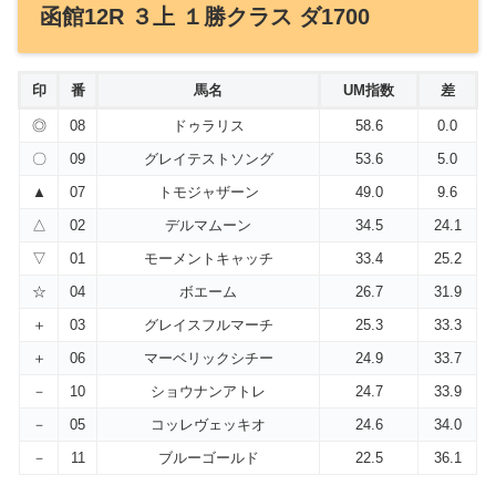
函館12R ３上 １勝クラス ダ1700
印
番
馬名
UM指数
差
◎
08
ドゥラリス
58.6
0.0
〇
09
グレイテストソング
53.6
5.0
▲
07
トモジャザーン
49.0
9.6
△
02
デルマムーン
34.5
24.1
▽
01
モーメントキャッチ
33.4
25.2
☆
04
ボエーム
26.7
31.9
＋
03
グレイスフルマーチ
25.3
33.3
＋
06
マーベリックシチー
24.9
33.7
－
10
ショウナンアトレ
24.7
33.9
－
05
コッレヴェッキオ
24.6
34.0
－
11
ブルーゴールド
22.5
36.1