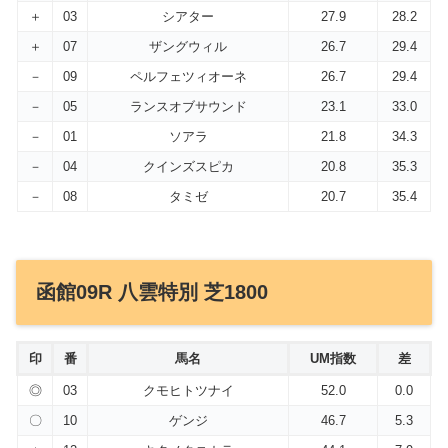
＋
03
シアター
27.9
28.2
＋
07
ザングウィル
26.7
29.4
－
09
ペルフェツィオーネ
26.7
29.4
－
05
ランスオブサウンド
23.1
33.0
－
01
ソアラ
21.8
34.3
－
04
クインズスピカ
20.8
35.3
－
08
タミゼ
20.7
35.4
函館09R 八雲特別 芝1800
印
番
馬名
UM指数
差
◎
03
クモヒトツナイ
52.0
0.0
〇
10
ゲンジ
46.7
5.3