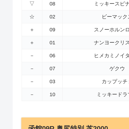
▽
08
ミッキースピ
☆
02
ビーマック
＋
09
スノーホルン
＋
01
ナンヨークリ
－
06
ヒメカミノイ
－
07
ゲクウ
－
03
カップッチ
－
10
ミッキードラ
函館09R 奥尻特別 芝2000