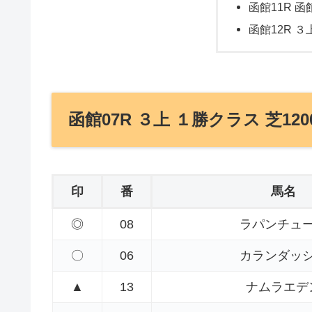
函館11R 函
函館12R ３
函館07R ３上 １勝クラス 芝120
印
番
馬名
◎
08
ラパンチュ
〇
06
カランダッ
▲
13
ナムラエデ