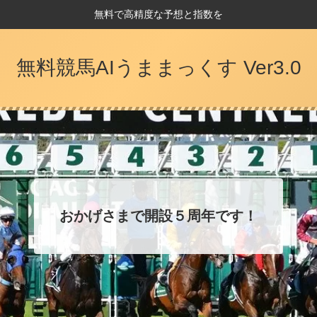
無料で高精度な予想と指数を
無料競馬AIうままっくす Ver3.0
おかげさまで開設５周年です！