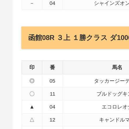
－
04
シャインズオ
函館08R ３上 １勝クラス ダ100
印
番
馬名
◎
05
タッカージー
〇
11
ブルドッグキ
▲
04
エコロレオ
△
12
キャンドル