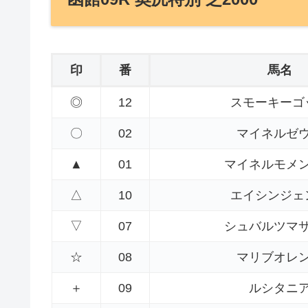
印
番
馬名
◎
12
スモーキーゴ
〇
02
マイネルゼ
▲
01
マイネルモメ
△
10
エイシンジェ
▽
07
シュバルツマ
☆
08
マリブオレ
＋
09
ルシタニ