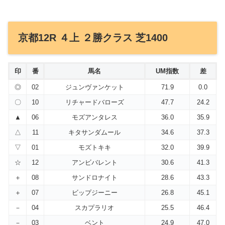
京都12R ４上 ２勝クラス 芝1400
印
番
馬名
UM指数
差
◎
02
ジュンヴァンケット
71.9
0.0
〇
10
リチャードバローズ
47.7
24.2
▲
06
モズアンタレス
36.0
35.9
△
11
キタサンダムール
34.6
37.3
▽
01
モズトキキ
32.0
39.9
☆
12
アンビバレント
30.6
41.3
＋
08
サンドロナイト
28.6
43.3
＋
07
ビップジーニー
26.8
45.1
－
04
スカプラリオ
25.5
46.4
－
03
ベント
24.9
47.0