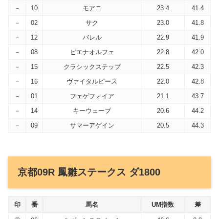
－
10
モアニ
23.4
41.4
－
02
サク
23.0
41.8
－
12
バレル
22.9
41.9
－
08
ピエナオルフェ
22.8
42.0
－
15
クラシックステップ
22.5
42.3
－
16
ヴァイタルピース
22.0
42.8
－
01
フェゲフォイア
21.1
43.7
－
14
キーウェーブ
20.6
44.2
－
09
サマーアゲイン
20.5
44.3
京都09R 鳳雛ステークス ダ1800
印
番
馬名
UM指数
差