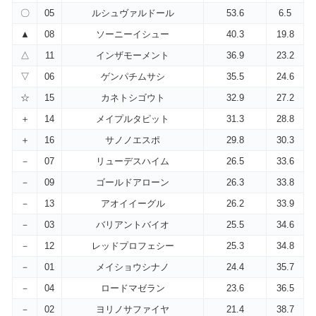
〇
05
ルシュヴァルドール
53.6
6.5
▲
08
ソーニーイシュー
40.3
19.8
△
11
インザモーメント
36.9
23.2
▽
06
ゲンパチムサシ
35.5
24.6
☆
15
カネトシゴウト
32.9
27.2
＋
14
メイプルタピット
31.3
28.8
＋
16
サノノエスポ
29.8
30.3
－
07
リューデスハイム
26.5
33.6
－
09
ゴールドアローン
26.3
33.8
－
13
アオイイーグル
26.2
33.9
－
03
バリアントバイオ
25.5
34.6
－
12
レッドプロフェシー
25.3
34.8
－
01
メイショウシナノ
24.4
35.7
－
04
ロードマゼラン
23.6
36.5
－
02
ヨリノサファイヤ
21.4
38.7