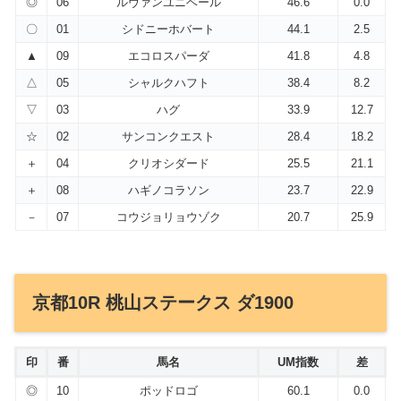
◎
06
ルヴァンユニベール
46.6
0.0
〇
01
シドニーホバート
44.1
2.5
▲
09
エコロスパーダ
41.8
4.8
△
05
シャルクハフト
38.4
8.2
▽
03
ハグ
33.9
12.7
☆
02
サンコンクエスト
28.4
18.2
＋
04
クリオシダード
25.5
21.1
＋
08
ハギノコラソン
23.7
22.9
－
07
コウジョリョウゾク
20.7
25.9
京都10R 桃山ステークス ダ1900
印
番
馬名
UM指数
差
◎
10
ポッドロゴ
60.1
0.0