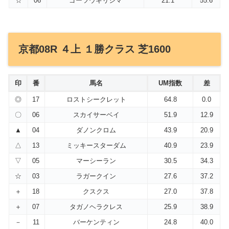
☆
06
ゴーツウキリシマ
21.1
55.6
京都08R ４上 １勝クラス 芝1600
印
番
馬名
UM指数
差
◎
17
ロストシークレット
64.8
0.0
〇
06
スカイサーベイ
51.9
12.9
▲
04
ダノンクロム
43.9
20.9
△
13
ミッキースターダム
40.9
23.9
▽
05
マーシーラン
30.5
34.3
☆
03
ラガークイン
27.6
37.2
＋
18
クスクス
27.0
37.8
＋
07
タガノヘラクレス
25.9
38.9
－
11
バーケンティン
24.8
40.0