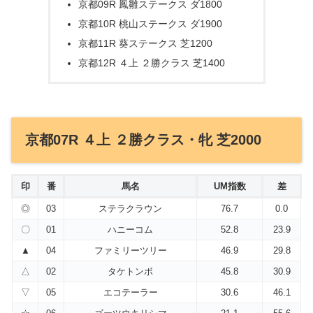
京都09R 鳳雛ステークス ダ1800
京都10R 桃山ステークス ダ1900
京都11R 葵ステークス 芝1200
京都12R ４上 ２勝クラス 芝1400
京都07R ４上 ２勝クラス・牝 芝2000
印
番
馬名
UM指数
差
◎
03
ステラクラウン
76.7
0.0
〇
01
ハニーコム
52.8
23.9
▲
04
ファミリーツリー
46.9
29.8
△
02
タケトンボ
45.8
30.9
▽
05
エコテーラー
30.6
46.1