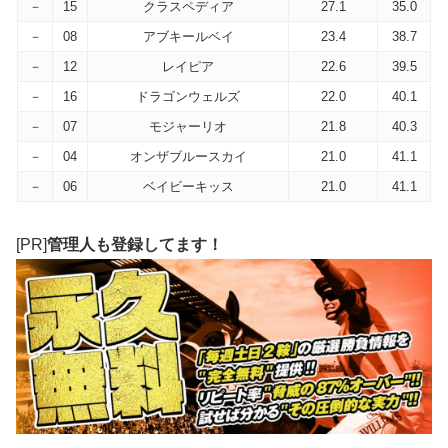
－
15
クラスペディア
27.1
35.0
－
08
アブキールベイ
23.4
38.7
－
12
レイピア
22.6
39.5
－
16
ドラゴンウェルズ
22.0
40.1
－
07
モジャーリオ
21.8
40.3
－
04
オンザブルースカイ
21.0
41.1
－
06
ベイビーキッス
21.0
41.1
[PR]
管理人も登録してます！