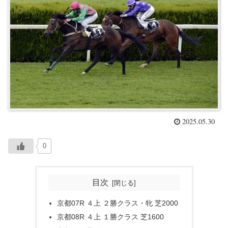
2025.05.30
0
目次
京都07R ４上 ２勝クラス・牝 芝2000
京都08R ４上 １勝クラス 芝1600