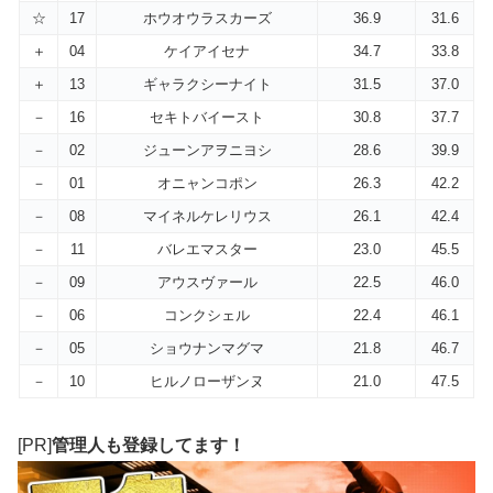
☆
17
ホウオウラスカーズ
36.9
31.6
＋
04
ケイアイセナ
34.7
33.8
＋
13
ギャラクシーナイト
31.5
37.0
－
16
セキトバイースト
30.8
37.7
－
02
ジューンアヲニヨシ
28.6
39.9
－
01
オニャンコポン
26.3
42.2
－
08
マイネルケレリウス
26.1
42.4
－
11
バレエマスター
23.0
45.5
－
09
アウスヴァール
22.5
46.0
－
06
コンクシェル
22.4
46.1
－
05
ショウナンマグマ
21.8
46.7
－
10
ヒルノローザンヌ
21.0
47.5
[PR]
管理人も登録してます！