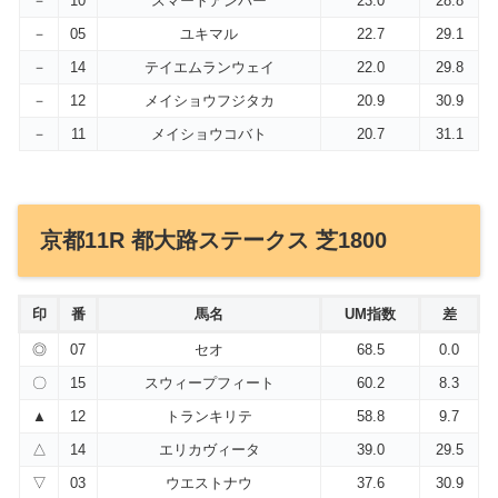
－
10
スマートアンバー
23.0
28.8
－
05
ユキマル
22.7
29.1
－
14
テイエムランウェイ
22.0
29.8
－
12
メイショウフジタカ
20.9
30.9
－
11
メイショウコバト
20.7
31.1
京都11R 都大路ステークス 芝1800
印
番
馬名
UM指数
差
◎
07
セオ
68.5
0.0
〇
15
スウィープフィート
60.2
8.3
▲
12
トランキリテ
58.8
9.7
△
14
エリカヴィータ
39.0
29.5
▽
03
ウエストナウ
37.6
30.9