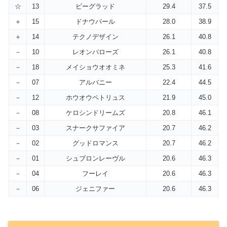
☆
13
ビーグラッド
29.4
37.5
＋
15
ドナウパール
28.0
38.9
＋
14
テクノデザイン
26.1
40.8
－
10
レオンバローズ
26.1
40.8
－
18
メイショウオオミネ
25.3
41.6
－
07
アルバニー
22.4
44.5
－
12
ホウオウペトリュス
21.9
45.0
－
08
ケロシンドリームズ
20.8
46.1
－
03
スナークサファイア
20.7
46.2
－
02
グッドロマンス
20.7
46.2
－
01
シュブロンレーヴル
20.6
46.3
－
04
フーレイ
20.6
46.3
－
06
ジェニファー
20.6
46.3