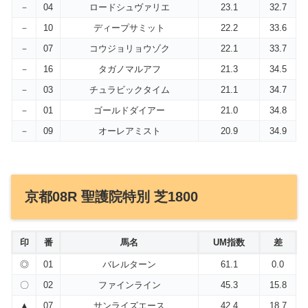
－
04
ロードシュヴァリエ
23.1
32.7
－
10
ディープサミット
22.2
33.6
－
07
コウジョリョウゾク
22.1
33.7
－
16
タガノマルアフ
21.3
34.5
－
03
チュラビックタイム
21.1
34.7
－
01
ゴールドダイアー
21.0
34.8
－
09
オーレアミスト
20.9
34.9
京都08R 聖護院特別 芝1800
印
番
馬名
UM指数
差
◎
01
バレルターン
61.1
0.0
〇
02
ファインライン
45.3
15.8
▲
07
サンライズエース
42.4
18.7