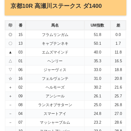
京都10R 高瀬川ステークス ダ1400
印
番
馬名
UM指数
差
◎
15
フラムリンガム
51.8
0.0
〇
13
キャプテンネキ
50.1
1.7
▲
03
エムズマインド
40.0
11.8
△
01
ヘンリー
35.3
16.5
▽
06
ジャーヴィス
33.0
18.8
☆
16
フェルヴェンテ
31.0
20.8
＋
02
ヘルモーズ
30.2
21.6
＋
09
アンシール
26.1
25.7
－
08
ランスオブサターン
25.0
26.8
－
04
スマートアイ
24.8
27.0
－
07
マッシャーブルム
23.2
28.6