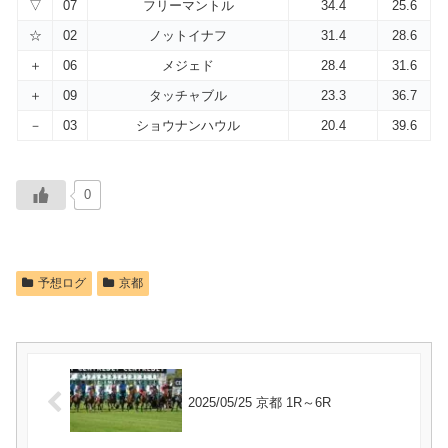
▽
07
フリーマントル
34.4
25.6
☆
02
ノットイナフ
31.4
28.6
＋
06
メジェド
28.4
31.6
＋
09
タッチャブル
23.3
36.7
－
03
ショウナンハウル
20.4
39.6
0
予想ログ
京都
2025/05/25 京都 1R～6R