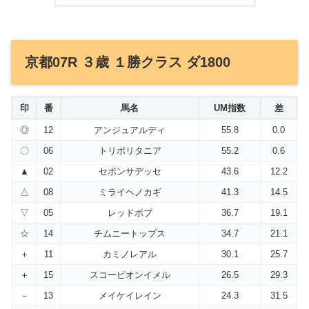
京都07R ３歳 １勝クラス ダ1800
印
番
馬名
UM指数
差
◎
12
アンジュアルディ
55.8
0.0
〇
06
トリポリタニア
55.2
0.6
▲
02
セボンサデッセ
43.6
12.2
△
08
ミライヘノカギ
41.3
14.5
▽
05
レッドボブ
36.7
19.1
☆
14
チムニートップス
34.7
21.1
＋
11
カミノレアル
30.1
25.7
＋
15
スコーピオンイメル
26.5
29.3
－
13
メイケイレイン
24.3
31.5