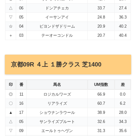
△
06
ドンアチェカ
33.7
27.4
▽
05
イーサンアイ
24.8
36.3
☆
04
ビヨンドザドリーム
20.9
40.2
＋
03
テーオーコンドル
20.7
40.4
京都09R ４上 １勝クラス 芝1400
印
番
馬名
UM指数
差
◎
11
ロジカルワーズ
66.9
0.0
〇
16
リアライズ
60.7
6.2
▲
17
ショウナンラウール
38.9
28.0
△
05
サンライズプルート
32.6
34.3
▽
09
エールトゥヘヴン
31.3
35.6