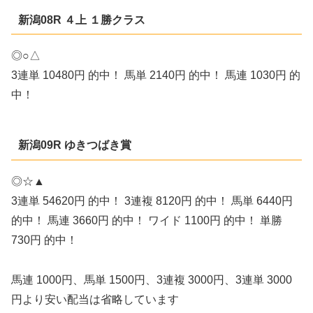
新潟08R ４上 １勝クラス
◎○△
3連単 10480円 的中！ 馬単 2140円 的中！ 馬連 1030円 的
中！
新潟09R ゆきつばき賞
◎☆▲
3連単 54620円 的中！ 3連複 8120円 的中！ 馬単 6440円
的中！ 馬連 3660円 的中！ ワイド 1100円 的中！ 単勝
730円 的中！
馬連 1000円、馬単 1500円、3連複 3000円、3連単 3000
円より安い配当は省略しています