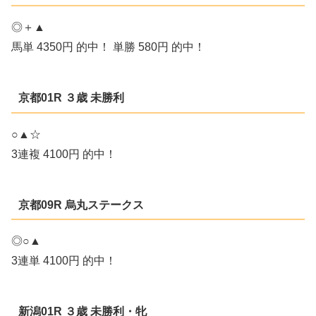
◎＋▲
馬単 4350円 的中！ 単勝 580円 的中！
京都01R ３歳 未勝利
○▲☆
3連複 4100円 的中！
京都09R 烏丸ステークス
◎○▲
3連単 4100円 的中！
新潟01R ３歳 未勝利・牝