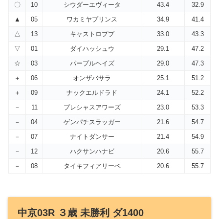
〇
10
シウダーエヴィータ
43.4
32.9
▲
05
ワカミヤプリンス
34.9
41.4
△
13
キャストロププ
33.0
43.3
▽
01
ダイハッシュウ
29.1
47.2
☆
03
パープルヘイズ
29.0
47.3
＋
06
オンザバサラ
25.1
51.2
＋
09
ナックエルドラド
24.1
52.2
－
11
プレシャスアワーズ
23.0
53.3
－
04
ゲンパチスラッガー
21.6
54.7
－
07
ナイトダンサー
21.4
54.9
－
12
ハクサンハナビ
20.6
55.7
－
08
タイキフィアリーベ
20.6
55.7
中京03R ３歳 未勝利 ダ1400