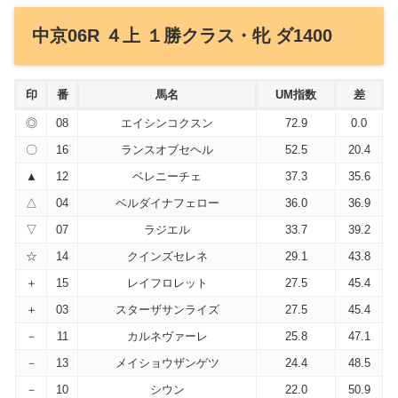
中京06R ４上 １勝クラス・牝 ダ1400
印
番
馬名
UM指数
差
◎
08
エイシンコクスン
72.9
0.0
〇
16
ランスオブセヘル
52.5
20.4
▲
12
ベレニーチェ
37.3
35.6
△
04
ベルダイナフェロー
36.0
36.9
▽
07
ラジエル
33.7
39.2
☆
14
クインズセレネ
29.1
43.8
＋
15
レイフロレット
27.5
45.4
＋
03
スターザサンライズ
27.5
45.4
－
11
カルネヴァーレ
25.8
47.1
－
13
メイショウザンゲツ
24.4
48.5
－
10
シウン
22.0
50.9