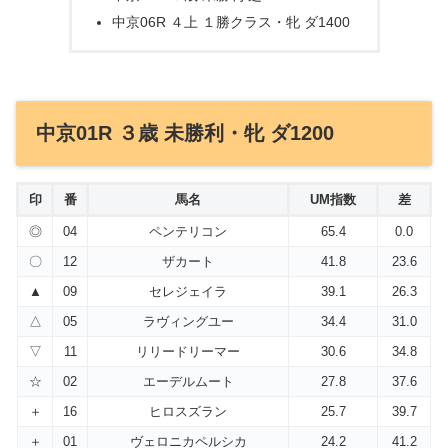
中京06R ４上 １勝クラス・牝 ダ1400
中京01R ３歳 未勝利・牝 ダ1200
印
番
馬名
UM指数
差
◎
04
ペンテリコン
65.4
0.0
〇
12
ザカート
41.8
23.6
▲
09
セレジェイラ
39.1
26.3
△
05
ラヴィングユー
34.4
31.0
▽
11
リリードリーマー
30.6
34.8
☆
02
エーデルムート
27.8
37.6
＋
16
ヒロスズラン
25.7
39.7
＋
01
ヴェロニカペルシカ
24.2
41.2