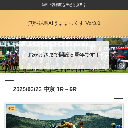
無料で高精度な予想と指数を
無料競馬AIうままっくす Ver3.0
おかげさまで開設５周年です！
2025/03/23 中京 1R～6R
中京