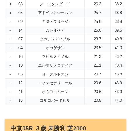
＋
08
ノースタンダード
26.3
38.2
＋
05
アドベントシーズン
25.7
38.8
－
09
キタノブリッジ
25.6
38.9
－
14
カシオペア
25.0
39.5
－
07
タガノレディブル
23.7
40.8
－
04
オカゲサン
23.5
41.0
－
16
ラピルスイメル
21.3
43.2
－
13
エルモサメロディア
21.1
43.4
－
03
ヨーグルトナン
20.7
43.8
－
12
エファセデリエール
20.6
43.9
－
11
ホウヨウムーン
20.6
43.9
－
15
コルコバードヒル
20.5
44.0
中京05R ３歳 未勝利 芝2000