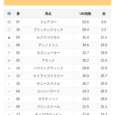
印
番
馬名
UM指数
差
◎
07
フェアゴー
52.6
0.0
〇
16
ブリックンクリック
50.4
2.2
▲
03
ルクスコスモス
41.4
11.2
△
08
アンノドミニ
34.6
18.0
▽
02
モズシューター
32.7
19.9
☆
05
アラック
30.2
22.4
＋
14
ハウリングウィンド
29.8
22.8
＋
12
ケイアイブイスリー
26.9
25.7
－
10
サニースマイル
26.7
25.9
－
04
コパノハワード
24.3
28.3
－
06
サラティーノ
24.0
28.6
－
09
プリンスドール
21.5
31.1
－
13
チュウワロンドン
21.4
31.2