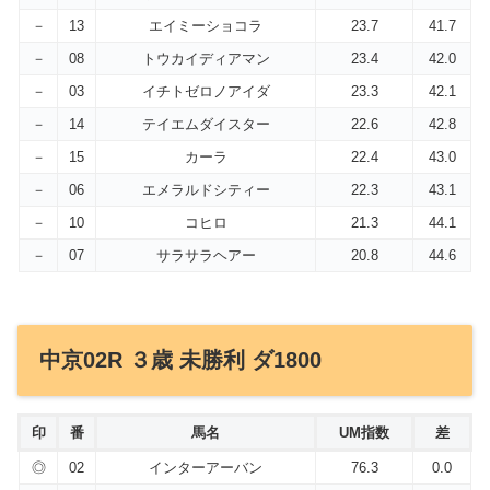
－
13
エイミーショコラ
23.7
41.7
－
08
トウカイディアマン
23.4
42.0
－
03
イチトゼロノアイダ
23.3
42.1
－
14
テイエムダイスター
22.6
42.8
－
15
カーラ
22.4
43.0
－
06
エメラルドシティー
22.3
43.1
－
10
コヒロ
21.3
44.1
－
07
サラサラヘアー
20.8
44.6
中京02R ３歳 未勝利 ダ1800
印
番
馬名
UM指数
差
◎
02
インターアーバン
76.3
0.0