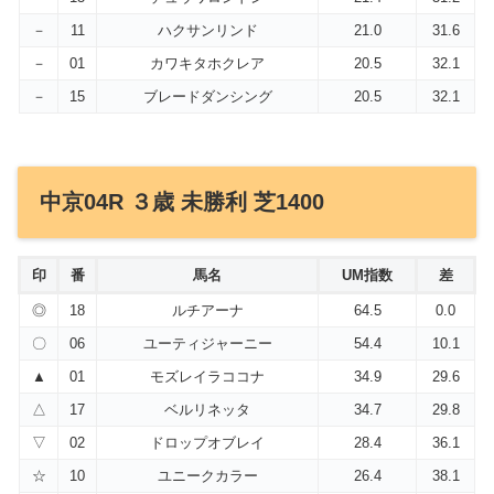
－
11
ハクサンリンド
21.0
31.6
－
01
カワキタホクレア
20.5
32.1
－
15
ブレードダンシング
20.5
32.1
中京04R ３歳 未勝利 芝1400
印
番
馬名
UM指数
差
◎
18
ルチアーナ
64.5
0.0
〇
06
ユーティジャーニー
54.4
10.1
▲
01
モズレイラココナ
34.9
29.6
△
17
ベルリネッタ
34.7
29.8
▽
02
ドロップオブレイ
28.4
36.1
☆
10
ユニークカラー
26.4
38.1