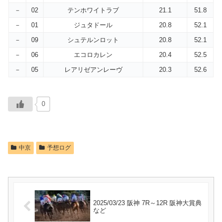
－
02
テンホワイトラブ
21.1
51.8
－
01
ジュタドール
20.8
52.1
－
09
シュテルンロット
20.8
52.1
－
06
エコロカレン
20.4
52.5
－
05
レアリゼアンレーヴ
20.3
52.6
0
中京
予想ログ
2025/03/23 阪神 7R～12R 阪神大賞典
など