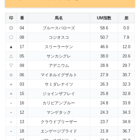
印
番
馬名
UM指数
差
◎
04
ブルースバローズ
58.6
0.0
〇
08
コジオスコ
50.7
7.9
▲
17
スリーラーケン
46.6
12.0
△
05
サンカシグレ
38.0
20.6
▽
09
アデニウム
28.9
29.7
☆
06
マイネルイグザルト
27.9
30.7
＋
03
サミダレナイツ
26.3
32.3
＋
15
ジョインザフレイ
25.8
32.8
－
16
カリビアンブルー
24.8
33.8
－
12
マンゲタック
24.3
34.3
－
13
クラウドプリーザー
23.7
34.9
－
18
エンゲージプライド
21.9
36.7