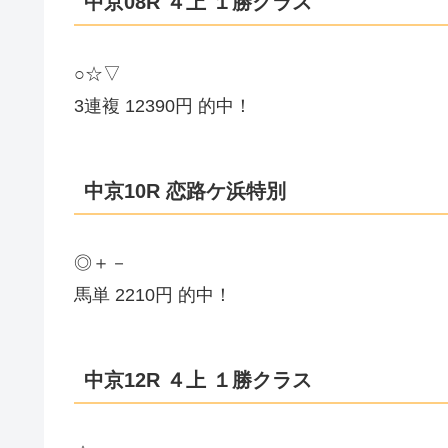
中京08R ４上 １勝クラス
○☆▽
3連複 12390円 的中！
中京10R 恋路ケ浜特別
◎＋－
馬単 2210円 的中！
中京12R ４上 １勝クラス