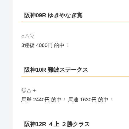
阪神09R ゆきやなぎ賞
○△▽
3連複 4060円 的中！
阪神10R 難波ステークス
◎△＋
馬単 2440円 的中！ 馬連 1630円 的中！
阪神12R ４上 ２勝クラス