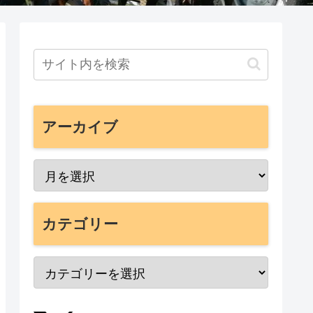
アーカイブ
カテゴリー