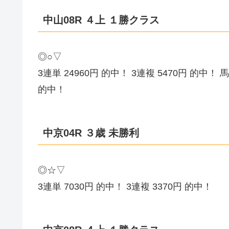
中山08R ４上 １勝クラス
◎○▽
3連単 24960円 的中！ 3連複 5470円 的中！ 
的中！
中京04R ３歳 未勝利
◎☆▽
3連単 7030円 的中！ 3連複 3370円 的中！