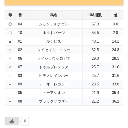
印
番
馬名
UM指数
差
◎
04
シャンデルナゴル
57.3
0.0
〇
10
ホルトバージ
54.5
2.8
▲
01
ルナビス
43.1
14.2
△
02
タイセイミニスター
32.5
24.8
▽
06
メイショウシロガネ
29.0
28.3
☆
07
トゥルブレンシア
25.7
31.6
＋
03
ヒデノレインボー
25.7
31.6
＋
09
テーオーレガシー
23.5
33.8
－
05
トーアシオン
21.9
35.4
－
08
ブラックサウザー
21.2
36.1
0