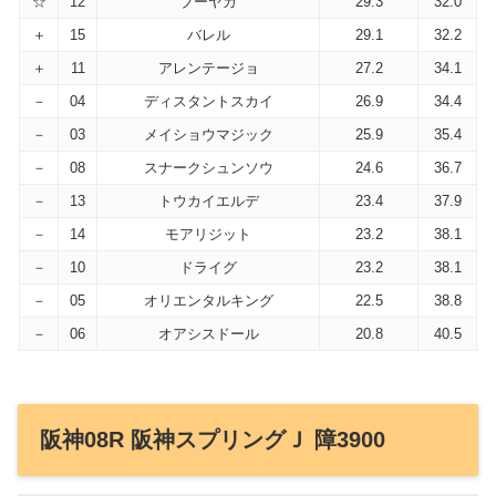
☆
12
ブーヤカ
29.3
32.0
＋
15
バレル
29.1
32.2
＋
11
アレンテージョ
27.2
34.1
－
04
ディスタントスカイ
26.9
34.4
－
03
メイショウマジック
25.9
35.4
－
08
スナークシュンソウ
24.6
36.7
－
13
トウカイエルデ
23.4
37.9
－
14
モアリジット
23.2
38.1
－
10
ドライグ
23.2
38.1
－
05
オリエンタルキング
22.5
38.8
－
06
オアシスドール
20.8
40.5
阪神08R 阪神スプリングＪ 障3900