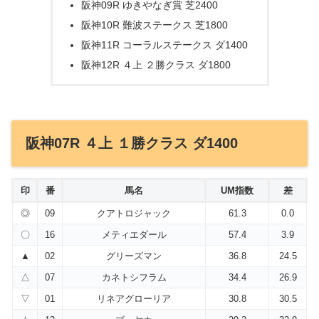
阪神09R ゆきやなぎ賞 芝2400
阪神10R 難波ステークス 芝1800
阪神11R コーラルステークス ダ1400
阪神12R ４上 ２勝クラス ダ1800
阪神07R ４上 １勝クラス ダ1400
印
番
馬名
UM指数
差
◎
09
クアトロジャック
61.3
0.0
〇
16
メティエダール
57.4
3.9
▲
02
グリーズマン
36.8
24.5
△
07
カネトシフラム
34.4
26.9
▽
01
リネアグローリア
30.8
30.5