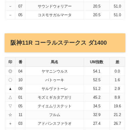
－
07
サウンドウォリアー
20.5
51.0
－
05
コスモサガルマータ
20.5
51.0
阪神11R コーラルステークス ダ1400
印
番
馬名
UM指数
差
◎
04
ヤマニンウルス
54.1
0.0
〇
10
バトゥーキ
52.5
1.6
▲
09
サルヴァトーレ
51.2
2.9
△
01
モズミギカタアガリ
45.2
8.9
▽
05
テイエムリステット
34.5
19.6
☆
11
フルム
32.9
21.2
＋
03
アドバンスファラオ
27.4
26.7