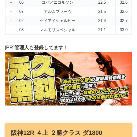
＋
06
コパノニコルソン
22.5
31.6
－
07
アルムブラーヴ
21.5
32.6
－
02
ケイアイシェルビー
21.4
32.7
－
08
マルモリスペシャル
21.1
33.0
[PR]
管理人も登録してます！
阪神12R ４上 ２勝クラス ダ1800