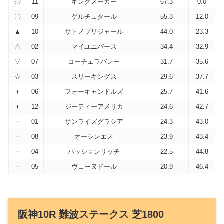
◎
11
キングメーカー
67.3
0.0
〇
09
ゲルチュタール
55.3
12.0
▲
10
サトノブリジャール
44.0
23.3
△
02
マイユニバース
34.4
32.9
▽
07
コーチェラバレー
31.7
35.6
☆
03
スリーキングス
29.6
37.7
＋
06
フォーキャンドルズ
25.7
41.6
＋
12
ジーティーアメリカ
24.6
42.7
－
01
サンライズグラシア
24.3
43.0
－
08
オーシンエス
23.9
43.4
－
04
パッションリッチ
22.5
44.8
－
05
ヴェーヌドール
20.9
46.4
阪神10R 難波ステークス 芝1800