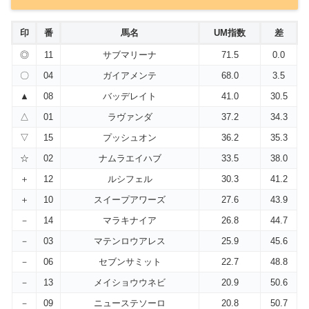
印
番
馬名
UM指数
差
◎
11
サブマリーナ
71.5
0.0
〇
04
ガイアメンテ
68.0
3.5
▲
08
バッデレイト
41.0
30.5
△
01
ラヴァンダ
37.2
34.3
▽
15
プッシュオン
36.2
35.3
☆
02
ナムラエイハブ
33.5
38.0
＋
12
ルシフェル
30.3
41.2
＋
10
スイープアワーズ
27.6
43.9
－
14
マラキナイア
26.8
44.7
－
03
マテンロウアレス
25.9
45.6
－
06
セブンサミット
22.7
48.8
－
13
メイショウウネビ
20.9
50.6
－
09
ニューステソーロ
20.8
50.7