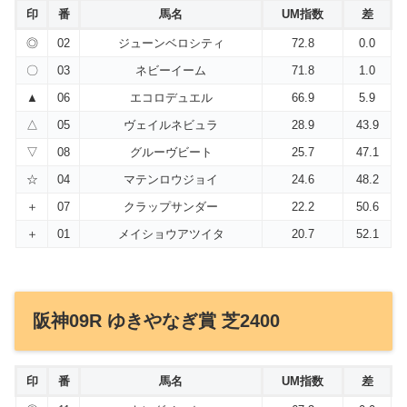
印
番
馬名
UM指数
差
◎
02
ジューンベロシティ
72.8
0.0
〇
03
ネビーイーム
71.8
1.0
▲
06
エコロデュエル
66.9
5.9
△
05
ヴェイルネビュラ
28.9
43.9
▽
08
グルーヴビート
25.7
47.1
☆
04
マテンロウジョイ
24.6
48.2
＋
07
クラップサンダー
22.2
50.6
＋
01
メイショウアツイタ
20.7
52.1
阪神09R ゆきやなぎ賞 芝2400
印
番
馬名
UM指数
差