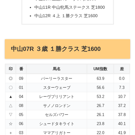
中山11R 中山牝馬ステークス 芝1800
中山12R ４上 １勝クラス 芝1600
中山07R ３歳 １勝クラス 芝1600
印
番
馬名
UM指数
差
◎
09
パーリーラスター
63.9
0.0
〇
01
スターウェーブ
56.6
7.3
▲
04
レーヴブリリアント
53.2
10.7
△
08
サノノロンドン
26.7
37.2
▽
05
セルズパワー
26.1
37.8
☆
06
シュードタキライト
23.8
40.1
＋
03
ママアリガトー
22.0
41.9