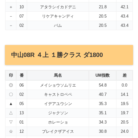
＋
10
アタラシイカドデニ
21.8
42.1
－
07
リケアキャンディ
20.5
43.4
－
02
バム
20.5
43.4
中山08R ４上 １勝クラス ダ1800
印
番
馬名
UM指数
差
◎
06
メイショウソムリエ
54.8
0.0
〇
02
キャストロペペ
40.7
14.1
▲
05
イデアユウシン
35.3
19.5
△
13
ジャクソン
35.1
19.7
▽
01
ホレーショ
34.3
20.5
☆
12
ブレイクザアイス
30.8
24.0