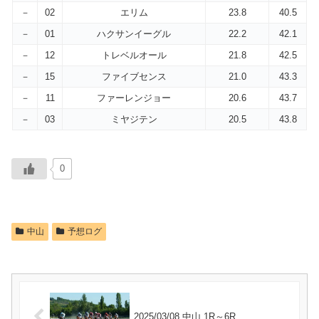
－
02
エリム
23.8
40.5
－
01
ハクサンイーグル
22.2
42.1
－
12
トレベルオール
21.8
42.5
－
15
ファイブセンス
21.0
43.3
－
11
ファーレンジョー
20.6
43.7
－
03
ミヤジテン
20.5
43.8
0
中山
予想ログ
2025/03/08 中山 1R～6R