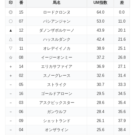
印
番
馬名
UM指数
差
◎
15
ロードクロンヌ
64.0
0.0
〇
07
パシアンジャン
53.0
11.0
▲
12
ダノンザボルケーノ
43.9
20.1
△
01
ハッスルダンク
42.4
21.6
▽
11
オレデイイノカ
38.9
25.1
☆
08
イージーオンミー
37.2
26.8
＋
14
エリカサファイア
36.9
27.1
＋
02
スノーグレース
32.6
31.4
－
05
ストライク
30.7
33.3
－
16
ゴールドアローン
29.5
34.5
－
03
アスクビックスター
28.6
35.4
－
06
ガンウルフ
28.4
35.6
－
09
シェットランド
26.1
37.9
－
04
オンザライン
25.6
38.4