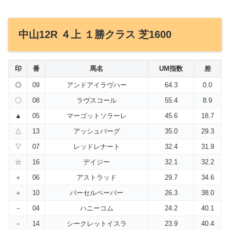
中山12R ４上 １勝クラス 芝1600
印
番
馬名
UM指数
差
◎
09
アンドアイラヴハー
64.3
0.0
〇
08
ラヴスコール
55.4
8.9
▲
05
マーゴットソラーレ
45.6
18.7
△
13
アッシュバーグ
35.0
29.3
▽
07
レッドレナート
32.4
31.9
☆
16
デイジー
32.1
32.2
＋
06
アストラッド
29.7
34.6
＋
10
パーセルペーパー
26.3
38.0
－
04
ハニーコム
24.2
40.1
－
14
シークレットイスラ
23.9
40.4