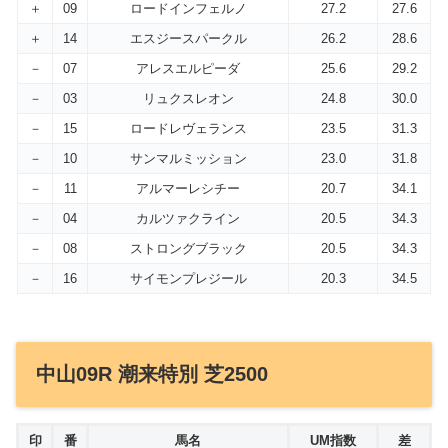
＋
09
ロードインフェルノ
27.2
27.6
＋
14
エスジースパークル
26.2
28.6
－
07
アレスエルピーダ
25.6
29.2
－
03
リュクスレオン
24.8
30.0
－
15
ロードレヴェランス
23.5
31.3
－
10
サンマルミッション
23.0
31.8
－
11
アルマーレシチー
20.7
34.1
－
04
カルツァクライン
20.5
34.3
－
08
ストロングブラック
20.5
34.3
－
16
サイモンプレジール
20.3
34.5
中山09R 潮来特別 芝2500
印
番
馬名
UM指数
差