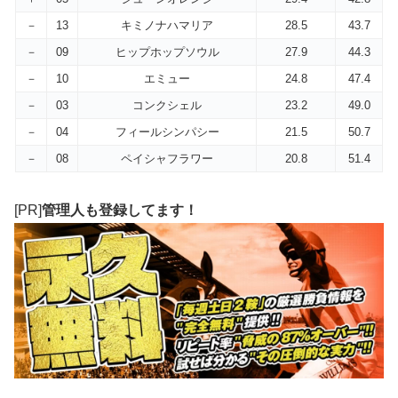
－
13
キミノナハマリア
28.5
43.7
－
09
ヒップホップソウル
27.9
44.3
－
10
エミュー
24.8
47.4
－
03
コンクシェル
23.2
49.0
－
04
フィールシンパシー
21.5
50.7
－
08
ペイシャフラワー
20.8
51.4
[PR]
管理人も登録してます！