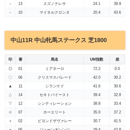
－
13
スズノテレサ
24.1
39.9
－
10
マイネルクロンヌ
20.4
43.6
中山11R 中山牝馬ステークス 芝1800
印
番
馬名
UM指数
差
◎
01
ミアネーロ
72.2
0.0
〇
06
クリスマスパレード
42.0
30.2
▲
11
シランケド
41.6
30.6
△
14
セキトバイースト
39.4
32.8
▽
12
シンティレーション
38.8
33.4
☆
07
ホーエリート
35.0
37.2
＋
02
ビヨンドザヴァレー
30.7
41.5
＋
05
ジューンオレンジ
29.4
42.8