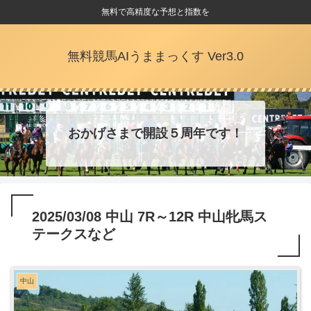
無料で高精度な予想と指数を
無料競馬AIうままっくす Ver3.0
おかげさまで開設５周年です！
2025/03/08 中山 7R～12R 中山牝馬ス
テークスなど
中山