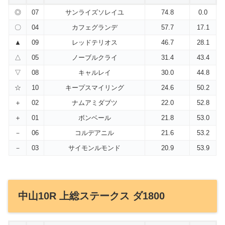
◎
07
サンライズソレイユ
74.8
0.0
〇
04
カフェグランデ
57.7
17.1
▲
09
レッドテリオス
46.7
28.1
△
05
ノーブルクライ
31.4
43.4
▽
08
キャルレイ
30.0
44.8
☆
10
キープスマイリング
24.6
50.2
＋
02
ナムアミダブツ
22.0
52.8
＋
01
ボンベール
21.8
53.0
－
06
コルデアニル
21.6
53.2
－
03
サイモンルモンド
20.9
53.9
中山10R 上総ステークス ダ1800