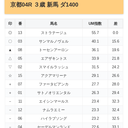
京都04R ３歳 新馬 ダ1400
印
番
馬名
UM指数
差
◎
13
ストラテージュ
55.7
0.0
〇
03
サンマルノヴェル
40.1
15.6
▲
08
トーセンアーロン
36.1
19.6
△
05
エアザキントス
33.9
21.8
▽
02
スマイルラッシュ
31.5
24.2
☆
15
アクアマリーナ
29.1
26.6
＋
07
ファータビアンカ
27.7
28.0
＋
01
サトノオリエンタル
26.3
29.4
－
11
エイシンマールス
23.4
32.3
－
12
ナムラエミー
23.3
32.4
－
06
ハイラブソング
23.2
32.5
－
04
セーデルマンランド
22.6
33.1