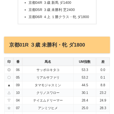
京都04R ３歳 新馬 ダ1400
京都05R ３歳 未勝利 芝2400
京都06R ４上 １勝クラス・牝 ダ1800
京都01R ３歳 未勝利・牝 ダ1800
印
番
馬名
UM指数
差
◎
06
サッポロキタコ
53.3
0.0
〇
05
リアルサファリ
53.2
0.1
▲
09
タマモジャスミン
44.5
8.8
△
10
クリノスワロー
30.1
23.2
▽
04
テイエムドリーマー
28.4
24.9
☆
07
アンミツヒメ
25.0
28.3