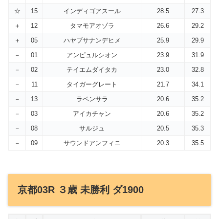
☆
15
インディゴアスール
28.5
27.3
＋
12
タマモアオゾラ
26.6
29.2
＋
05
ハヤブサナンデヒメ
25.9
29.9
－
01
アンピュルシオン
23.9
31.9
－
02
テイエムダイタカ
23.0
32.8
－
11
タイガーグレート
21.7
34.1
－
13
ラベンサラ
20.6
35.2
－
03
アイカチャン
20.6
35.2
－
08
サルジュ
20.5
35.3
－
09
サウンドアンフィニ
20.3
35.5
京都03R ３歳 未勝利 ダ1900