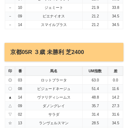
－
10
ジェミート
21.9
33.8
－
09
ピエナイオス
21.2
34.5
－
14
スマイルプラス
21.2
34.5
京都05R ３歳 未勝利 芝2400
印
番
馬名
UM指数
差
◎
03
ロットブラータ
63.0
0.0
〇
08
ビジュードネージュ
51.4
11.6
▲
14
ヴァリディシームス
48.8
14.2
△
09
ダノングレイ
35.7
27.3
▽
02
サラダ
31.4
31.6
☆
13
ランヴェルスマン
28.5
34.5