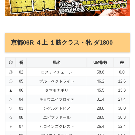
京都06R ４上 １勝クラス・牝 ダ1800
印
番
馬名
UM指数
差
◎
02
ロスティチェーレ
58.8
0.0
〇
05
ブルーペクトライト
46.2
12.6
▲
06
タマモナポリ
45.5
13.3
△
04
キョウエイフロイデ
31.4
27.4
▽
03
シゲルオトヒメ
28.8
30.0
☆
08
エピファドール
28.5
30.3
＋
07
ヒロインズクレスト
26.4
32.4