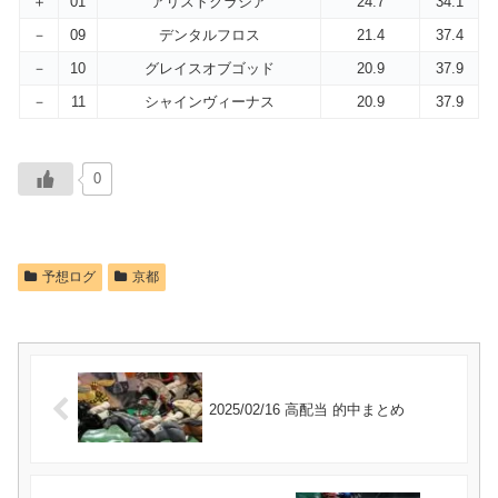
＋
01
アリストクラシア
24.7
34.1
－
09
デンタルフロス
21.4
37.4
－
10
グレイスオブゴッド
20.9
37.9
－
11
シャインヴィーナス
20.9
37.9
0
予想ログ
京都
2025/02/16 高配当 的中まとめ