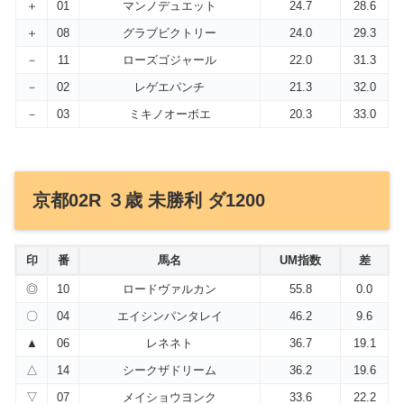
＋
01
マンノデュエット
24.7
28.6
＋
08
グラブビクトリー
24.0
29.3
－
11
ローズゴジャール
22.0
31.3
－
02
レゲエパンチ
21.3
32.0
－
03
ミキノオーボエ
20.3
33.0
京都02R ３歳 未勝利 ダ1200
印
番
馬名
UM指数
差
◎
10
ロードヴァルカン
55.8
0.0
〇
04
エイシンパンタレイ
46.2
9.6
▲
06
レネネト
36.7
19.1
△
14
シークザドリーム
36.2
19.6
▽
07
メイショウヨンク
33.6
22.2