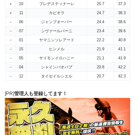
＋
10
プレデスティナーレ
25.7
37.3
＋
11
カピオラ
24.7
38.3
－
06
ジャンプオーバー
24.4
38.6
－
07
シヴァールバーニ
23.4
39.6
－
01
ヤマニンソレアード
22.2
40.8
－
15
ヒンメル
21.9
41.1
－
05
サイモンイロハニー
21.1
41.9
－
04
シャインバオバブ
20.8
42.2
－
12
タイセイルシエル
20.7
42.3
[PR]
管理人も登録してます！