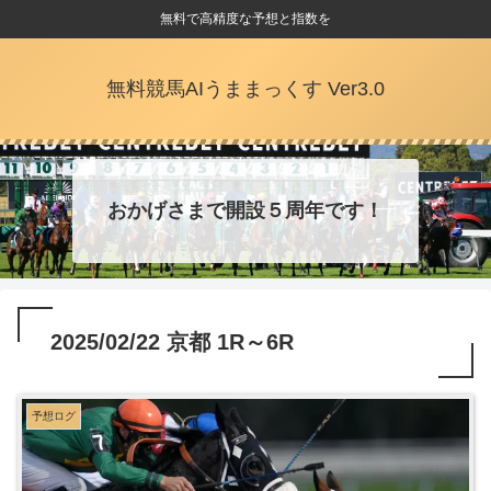
無料で高精度な予想と指数を
無料競馬AIうままっくす Ver3.0
おかげさまで開設５周年です！
2025/02/22 京都 1R～6R
予想ログ