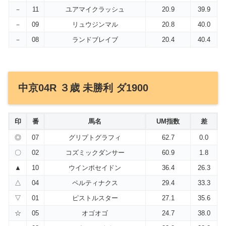
－
11
ユアマイクラッシュ
20.9
39.9
－
09
リュウジンマル
20.8
40.0
－
08
ランドブレイブ
20.4
40.4
中京04R ３歳 未勝利 ダ1900
印
番
馬名
UM指数
差
◎
07
グリプトグラフィ
62.7
0.0
〇
02
コズミックダンサー
60.9
1.8
▲
10
ウインポセイドン
36.4
26.3
△
04
ペルティナクス
29.4
33.3
▽
01
ピストルスター
27.1
35.6
☆
05
オゴオゴ
24.7
38.0