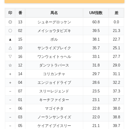
印
番
馬名
UM指数
差
◎
13
シュネーグロッケン
60.8
0.0
〇
02
メイショウタビズキ
39.5
21.3
▲
15
ボル
38.1
22.7
△
10
サンライズブレイク
35.7
25.1
▽
16
ワンウェイトゥヘル
33.1
27.7
☆
12
ダンツトラバース
31.8
29.0
＋
14
コリカンチャ
29.7
31.1
＋
04
エンジョイドライブ
28.6
32.2
－
07
スリーレジェンド
23.5
37.3
－
01
キーチファイター
23.1
37.7
－
06
マゴイチタ
22.8
38.0
－
03
ノーランサンライズ
22.0
38.8
－
05
ケイアイブイスリー
21.1
39.7