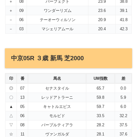
＋
08
パーフェクト
23.9
38.8
＋
09
ワンダーリズム
23.6
39.1
－
06
テーオーウィルソン
20.9
41.8
－
03
マシェリアムール
20.4
42.3
中京05R ３歳 新馬 芝2000
印
番
馬名
UM指数
差
◎
07
セナスタイル
65.7
0.0
〇
13
レッドアトラーニ
59.8
5.9
▲
05
キャトルエピス
59.7
6.0
△
06
モルビド
33.5
32.2
▽
08
パープルティアラ
28.2
37.5
☆
11
ヴァンガルダ
28.1
37.6