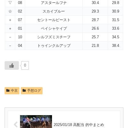
▽
08
アスタールフナ
30.4
29.8
☆
02
スカイブルー
29.3
30.9
＋
07
セントールビースト
28.7
31.5
＋
01
ペイシャケイプ
26.6
33.6
－
10
シルフズミスチーフ
25.7
34.5
－
04
トゥインクルアップ
21.8
38.4
0
中京
予想ログ
2025/01/18 高配当 的中まとめ