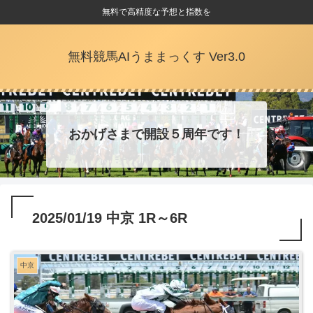
無料で高精度な予想と指数を
無料競馬AIうままっくす Ver3.0
おかげさまで開設５周年です！
2025/01/19 中京 1R～6R
中京