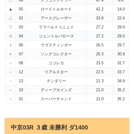
〇
09
ドラゴンテイラー
47.4
8.8
▲
05
ロードトルネード
42.2
14.0
△
02
アースグレーザー
33.8
22.4
▽
03
ララベルドゥニュイ
27.2
29.0
☆
04
ジェントルバローズ
27.2
29.0
＋
06
ラヴスティンガー
26.5
29.7
＋
07
ソングコレクター
25.3
30.9
－
08
ココレカ
23.5
32.7
－
12
リアルスター
22.5
33.7
－
13
テンダリー
21.3
34.9
－
10
ディープカインズ
21.0
35.2
－
01
スーパーチャンド
21.0
35.2
中京03R ３歳 未勝利 ダ1400