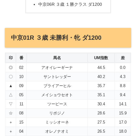
中京06R ３歳 １勝クラス ダ1200
中京01R ３歳 未勝利・牝 ダ1200
印
番
馬名
UM指数
差
◎
02
アオイレーギーナ
44.5
0.0
〇
10
サントレッダー
40.2
4.3
▲
09
ブライアーヒル
35.7
8.8
△
05
メイショウセオト
35.1
9.4
▽
11
ツーピース
30.4
14.1
☆
08
リポジノ
28.6
15.9
＋
15
ミッシオーネ
27.5
17.0
＋
04
オレノナオミ
26.5
18.0