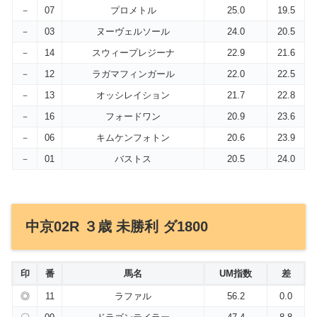
－
07
プロメトル
25.0
19.5
－
03
ヌーヴェルソール
24.0
20.5
－
14
スウィープレジーナ
22.9
21.6
－
12
ラガマフィンガール
22.0
22.5
－
13
オッシレイション
21.7
22.8
－
16
フォードワン
20.9
23.6
－
06
キムケンフォトン
20.6
23.9
－
01
バストス
20.5
24.0
中京02R ３歳 未勝利 ダ1800
印
番
馬名
UM指数
差
◎
11
ラファル
56.2
0.0