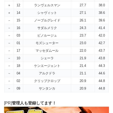
＋
12
ランヴェルスマン
27.7
38.0
＋
14
シャヴィット
27.1
38.6
－
15
ノーブルグレイド
26.1
39.6
－
16
サダルメリク
24.3
41.4
－
03
ピノルージュ
23.7
42.0
－
01
モズシューター
23.0
42.7
－
17
マッセダムール
22.0
43.7
－
10
シェーラ
21.9
43.8
－
18
ケンエージェント
21.4
44.3
－
04
アルクドラ
21.1
44.6
－
02
クリップクロップ
20.9
44.8
－
09
サンタンカ
20.9
44.8
[PR]
管理人も登録してます！