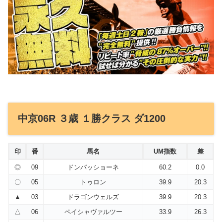
中京06R ３歳 １勝クラス ダ1200
印
番
馬名
UM指数
差
◎
09
ドンパッショーネ
60.2
0.0
〇
05
トゥロン
39.9
20.3
▲
03
ドラゴンウェルズ
39.9
20.3
△
06
ペイシャヴァルツー
33.9
26.3