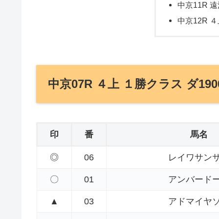
中京11R 
中京12R ４
中京07R ４上 １勝クラス ダ190
印
番
馬名
◎
06
レイワサン
〇
01
アンバード
▲
03
アドマイヤ