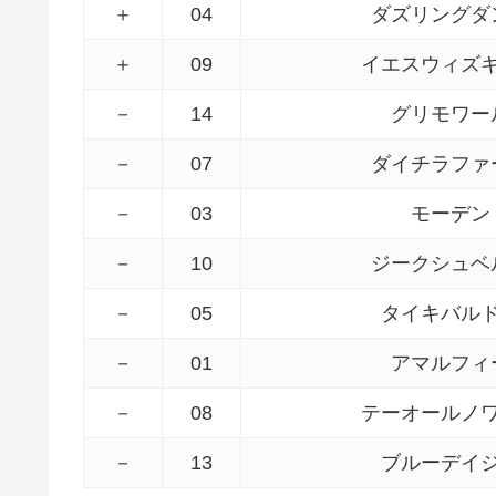
＋
04
ダズリングダ
＋
09
イエスウィズ
－
14
グリモワー
－
07
ダイチラファ
－
03
モーデン
－
10
ジークシュベ
－
05
タイキバル
－
01
アマルフィ
－
08
テーオールノ
－
13
ブルーデイ