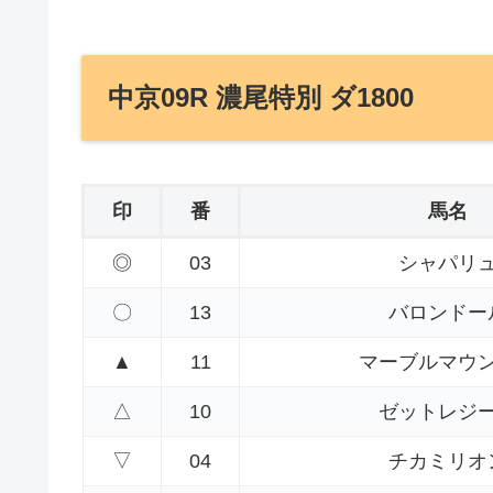
中京09R 濃尾特別 ダ1800
印
番
馬名
◎
03
シャパリ
〇
13
バロンドー
▲
11
マーブルマウ
△
10
ゼットレジ
▽
04
チカミリオ