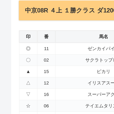
中京08R ４上 １勝クラス ダ120
印
番
馬名
◎
11
ゼンカイパ
〇
02
サクラトップ
▲
15
ピカリ
△
12
イリスアス
▽
16
スーパーア
☆
06
テイエムタリ