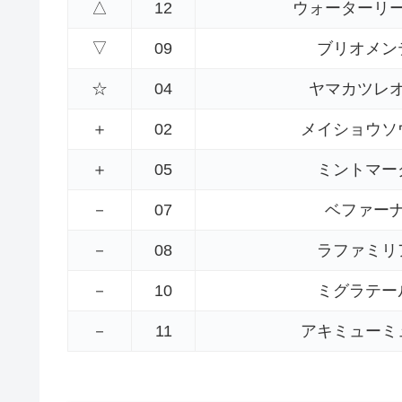
△
12
ウォーターリ
▽
09
ブリオメン
☆
04
ヤマカツレ
＋
02
メイショウソ
＋
05
ミントマー
－
07
ベファー
－
08
ラファミリ
－
10
ミグラテー
－
11
アキミューミ