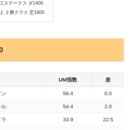
遠江ステークス ダ1400
上 ２勝クラス 芝1600
0
UM指数
差
サン
56.4
0.0
ール
54.4
2.0
ソラ
33.9
22.5