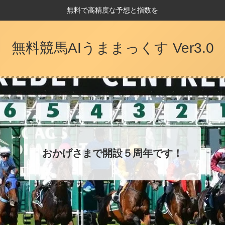
無料で高精度な予想と指数を
無料競馬AIうままっくす Ver3.0
おかげさまで開設５周年です！