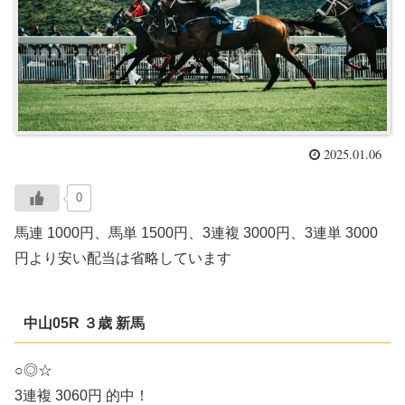
2025.01.06
0
馬連 1000円、馬単 1500円、3連複 3000円、3連単 3000
円より安い配当は省略しています
中山05R ３歳 新馬
○◎☆
3連複 3060円 的中！