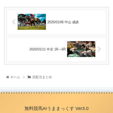
2025/01/06 中山 成績
2025/01/11 中京 1R～6R
ホーム
高配当まとめ
無料競馬AIうままっくす Ver3.0