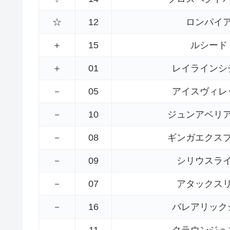
☆
12
ロンパイ
＋
15
ルシード
＋
01
レイラインシ
－
05
アイスヴィレ
－
10
ジュンアベリ
－
08
ギンガエクス
－
09
シリウスラ
－
07
アタックス
－
16
バレアリック