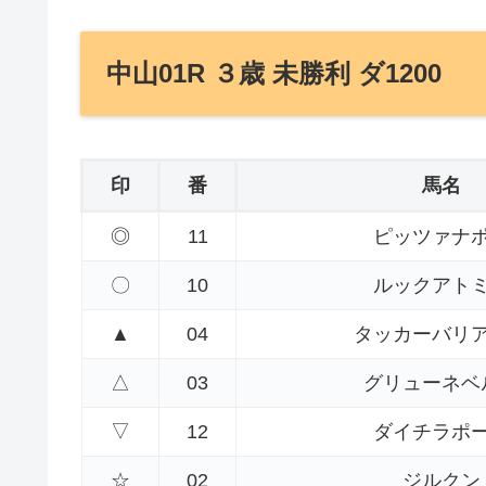
中山01R ３歳 未勝利 ダ1200
印
番
馬名
◎
11
ピッツァナ
〇
10
ルックアト
▲
04
タッカーバリ
△
03
グリューネベ
▽
12
ダイチラポ
☆
02
ジルクン