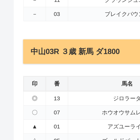
－
11
クラウンジュ
－
03
ブレイクバウ
中山03R ３歳 新馬 ダ1800
印
番
馬名
◎
13
ジロラー
〇
07
ホウオウサム
▲
01
アズユーラ