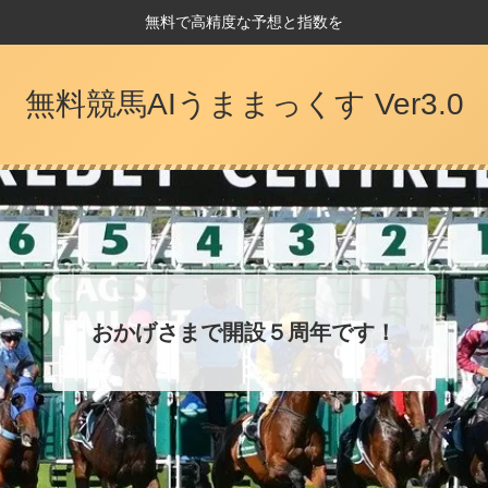
無料で高精度な予想と指数を
無料競馬AIうままっくす Ver3.0
おかげさまで開設５周年です！