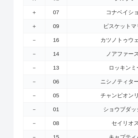
＋
07
コナベイシ
＋
09
ビスケットマ
－
16
カツノトゥウ
－
14
ノアファー
－
13
ロッキンミ
－
06
ニシノティタ
－
05
チャンピオン
－
01
ショウブダッ
－
08
セイリオ
－
15
キャプティ