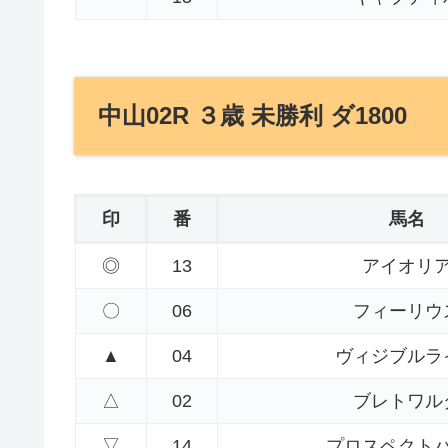
中山02R ３歳 未勝利 ダ1800
印
番
馬名
◎
13
アイオリ
〇
06
フィーリウ
▲
04
ヴィジブルラ
△
02
ブレトワル
▽
14
プロスペクト