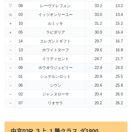
▽
08
レーヴドレフォン
33.2
13.2
☆
03
イッツオンリーユー
33.0
13.4
＋
10
ルミッキ
31.2
15.2
＋
05
ラピダリア
30.0
16.4
－
14
エレガントギフト
29.7
16.7
－
13
ホワイトターフ
29.6
16.8
－
15
イリディセント
24.7
21.7
－
09
ホウオウジュビリー
22.4
24.0
－
01
シュテルンロット
20.9
25.5
－
06
シウン
20.6
25.8
－
02
ジャンヌローサ
20.4
26.0
－
07
リオサラ
20.2
26.2
中京03R ３上 １勝クラス ダ1900