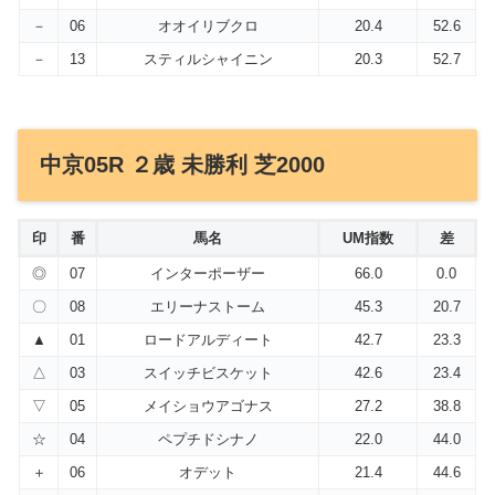
－
06
オオイリブクロ
20.4
52.6
－
13
スティルシャイニン
20.3
52.7
中京05R ２歳 未勝利 芝2000
印
番
馬名
UM指数
差
◎
07
インターポーザー
66.0
0.0
〇
08
エリーナストーム
45.3
20.7
▲
01
ロードアルディート
42.7
23.3
△
03
スイッチビスケット
42.6
23.4
▽
05
メイショウアゴナス
27.2
38.8
☆
04
ペプチドシナノ
22.0
44.0
＋
06
オデット
21.4
44.6