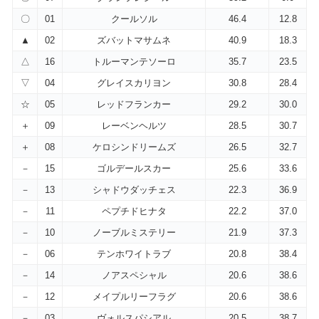
〇
01
クールソル
46.4
12.8
▲
02
ズバットマサムネ
40.9
18.3
△
16
トルーマンテソーロ
35.7
23.5
▽
04
グレイスカリヨン
30.8
28.4
☆
05
レッドフランカー
29.2
30.0
＋
09
レーベンヘルツ
28.5
30.7
＋
08
ケロシンドリームズ
26.5
32.7
－
15
ゴルデールスカー
25.6
33.6
－
13
シャドウダッチェス
22.3
36.9
－
11
ペプチドヒナタ
22.2
37.0
－
10
ノーブルミステリー
21.9
37.3
－
06
テンホワイトラブ
20.8
38.4
－
14
ノアスペシャル
20.6
38.6
－
12
メイプルリーフラグ
20.6
38.6
－
03
ヴォルスパシアル
20.5
38.7