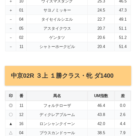
＋
10
ウィズマスタング
25.3
46.5
＋
01
サヨノミッキー
24.5
47.3
－
04
タイセイルシエル
22.7
49.1
－
05
アスタイクウス
20.7
51.1
－
02
ゲンタツ
20.6
51.2
－
11
シャトーホークビル
20.4
51.4
中京02R ３上 １勝クラス・牝 ダ1400
印
番
馬名
UM指数
差
◎
11
フォルテローザ
46.4
0.0
〇
12
ディクレアブルーム
43.8
2.6
▲
16
ロンシャンクイーン
42.0
4.4
△
04
プウスカンドゥール
38.5
7.9