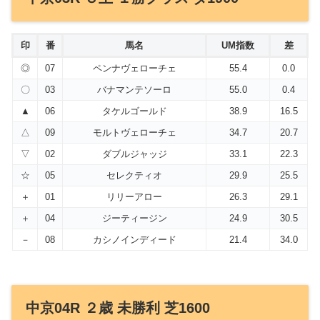
印
番
馬名
UM指数
差
◎
07
ペンナヴェローチェ
55.4
0.0
〇
03
バナマンテソーロ
55.0
0.4
▲
06
タケルゴールド
38.9
16.5
△
09
モルトヴェローチェ
34.7
20.7
▽
02
ダブルジャッジ
33.1
22.3
☆
05
セレクティオ
29.9
25.5
＋
01
リリーアロー
26.3
29.1
＋
04
ジーティージン
24.9
30.5
－
08
カシノインディード
21.4
34.0
中京04R ２歳 未勝利 芝1600