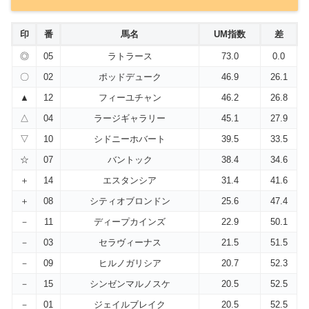
印
番
馬名
UM指数
差
◎
05
ラトラース
73.0
0.0
〇
02
ポッドデューク
46.9
26.1
▲
12
フィーユチャン
46.2
26.8
△
04
ラージギャラリー
45.1
27.9
▽
10
シドニーホバート
39.5
33.5
☆
07
バントック
38.4
34.6
＋
14
エスタンシア
31.4
41.6
＋
08
シティオブロンドン
25.6
47.4
－
11
ディープカインズ
22.9
50.1
－
03
セラヴィーナス
21.5
51.5
－
09
ヒルノガリシア
20.7
52.3
－
15
シンゼンマルノスケ
20.5
52.5
－
01
ジェイルブレイク
20.5
52.5