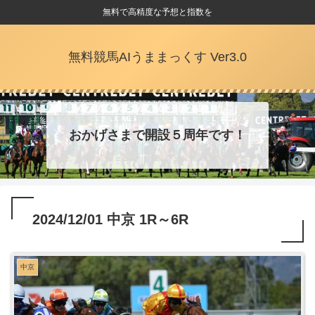
無料で高精度な予想と指数を
無料競馬AIうままっくす Ver3.0
おかげさまで開設５周年です！
2024/12/01 中京 1R～6R
中京