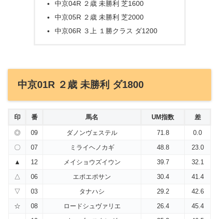
中京04R ２歳 未勝利 芝1600
中京05R ２歳 未勝利 芝2000
中京06R ３上 １勝クラス ダ1200
中京01R ２歳 未勝利 ダ1800
印
番
馬名
UM指数
差
◎
09
ダノンヴェステル
71.8
0.0
〇
07
ミライヘノカギ
48.8
23.0
▲
12
メイショウズイウン
39.7
32.1
△
06
エポエポサン
30.4
41.4
▽
03
タナハシ
29.2
42.6
☆
08
ロードシュヴァリエ
26.4
45.4