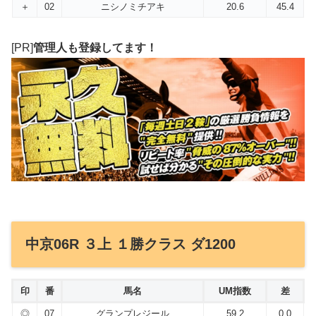
＋
02
ニシノミチアキ
20.6
45.4
[PR]
管理人も登録してます！
中京06R ３上 １勝クラス ダ1200
印
番
馬名
UM指数
差
◎
07
グランプレジール
59.2
0.0