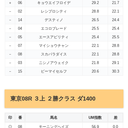
＋
06
キョウエイフロイデ
29.2
21.7
－
02
レシプロシティ
28.8
22.1
－
14
デスティノ
26.5
24.4
－
04
エコロブレード
25.5
25.4
－
05
エースアビリティ
25.4
25.5
－
07
マイショウチャン
22.1
28.8
－
08
スカパラダイス
22.1
28.8
－
03
ニシノアウェイク
21.8
29.1
－
15
ビーマイセルフ
20.6
30.3
東京08R ３上 ２勝クラス ダ1400
印
番
馬名
UM指数
差
◎
08
モーニングヘイズ
56.9
0.0