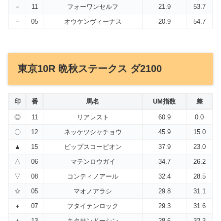
－
11
フォーワンセルフ
21.9
53.7
－
05
オウケンヴィーナス
20.9
54.7
東京10R 晩秋ステークス ダ2100
印
番
馬名
UM指数
差
◎
11
リアレスト
60.9
0.0
〇
12
ネッケツシャチョウ
45.9
15.0
▲
15
ビップスコーピオン
37.9
23.0
△
06
マテンロウガイ
34.7
26.2
▽
08
コンティノアール
32.4
28.5
☆
05
マオノアラシ
29.8
31.1
＋
07
フタイテンロック
29.3
31.6
＋
13
キタサンドーシン
28.6
32.3