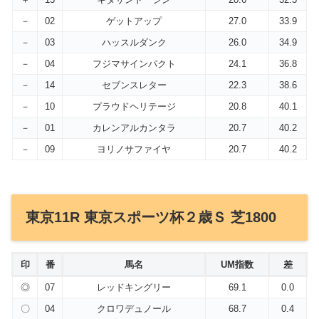
－
02
ゲットアップ
27.0
33.9
－
03
ハッスルダンク
26.0
34.9
－
04
フジマサインパクト
24.1
36.8
－
14
セブンスレター
22.3
38.6
－
10
プラウドヘリテージ
20.8
40.1
－
01
カレンアルカンタラ
20.7
40.2
－
09
ヨリノサファイヤ
20.7
40.2
東京11R 東京スポーツ杯２歳Ｓ 芝1800
印
番
馬名
UM指数
差
◎
07
レッドキングリー
69.1
0.0
〇
04
クロワデュノール
68.7
0.4