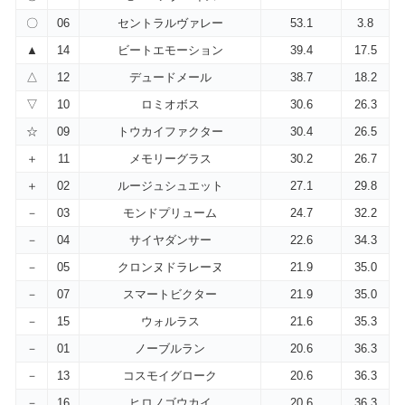
〇
06
セントラルヴァレー
53.1
3.8
▲
14
ビートエモーション
39.4
17.5
△
12
デュードメール
38.7
18.2
▽
10
ロミオボス
30.6
26.3
☆
09
トウカイファクター
30.4
26.5
＋
11
メモリーグラス
30.2
26.7
＋
02
ルージュシュエット
27.1
29.8
－
03
モンドプリューム
24.7
32.2
－
04
サイヤダンサー
22.6
34.3
－
05
クロンヌドラレーヌ
21.9
35.0
－
07
スマートビクター
21.9
35.0
－
15
ウォルラス
21.6
35.3
－
01
ノーブルラン
20.6
36.3
－
13
コスモイグローク
20.6
36.3
－
16
ヒロノゴウカイ
20.6
36.3