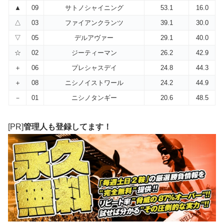
▲
09
サトノシャイニング
53.1
16.0
△
03
ファイアンクランツ
39.1
30.0
▽
05
デルアヴァー
29.1
40.0
☆
02
ジーティーマン
26.2
42.9
＋
06
プレシャスデイ
24.8
44.3
＋
08
ニシノイストワール
24.2
44.9
－
01
ニシノタンギー
20.6
48.5
[PR]
管理人も登録してます！