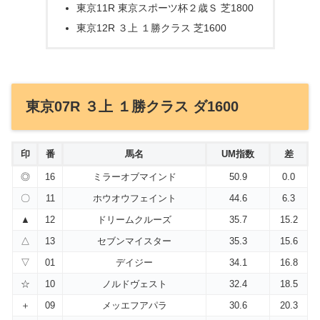
東京11R 東京スポーツ杯２歳Ｓ 芝1800
東京12R ３上 １勝クラス 芝1600
東京07R ３上 １勝クラス ダ1600
印
番
馬名
UM指数
差
◎
16
ミラーオブマインド
50.9
0.0
〇
11
ホウオウフェイント
44.6
6.3
▲
12
ドリームクルーズ
35.7
15.2
△
13
セブンマイスター
35.3
15.6
▽
01
デイジー
34.1
16.8
☆
10
ノルドヴェスト
32.4
18.5
＋
09
メッエフアパラ
30.6
20.3