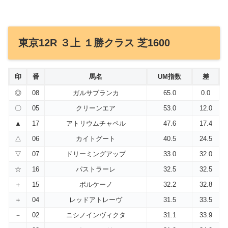
東京12R ３上 １勝クラス 芝1600
印
番
馬名
UM指数
差
◎
08
ガルサブランカ
65.0
0.0
〇
05
クリーンエア
53.0
12.0
▲
17
アトリウムチャペル
47.6
17.4
△
06
カイトグート
40.5
24.5
▽
07
ドリーミングアップ
33.0
32.0
☆
16
パストラーレ
32.5
32.5
＋
15
ボルケーノ
32.2
32.8
＋
04
レッドアトレーヴ
31.5
33.5
－
02
ニシノインヴィクタ
31.1
33.9