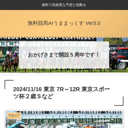
無料で高精度な予想と指数を
無料競馬AIうままっくす Ver3.0
おかげさまで開設５周年です！
2024/11/16 東京 7R～12R 東京スポー
ツ杯２歳Ｓなど
予想ログ