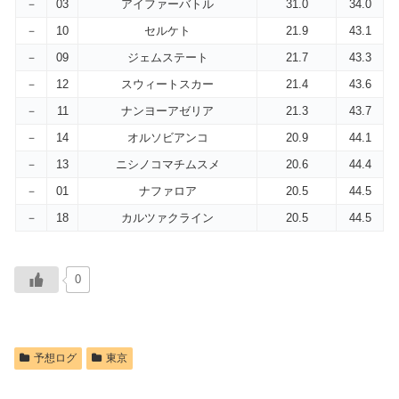
－
03
アイファーバトル
31.0
34.0
－
10
セルケト
21.9
43.1
－
09
ジェムステート
21.7
43.3
－
12
スウィートスカー
21.4
43.6
－
11
ナンヨーアゼリア
21.3
43.7
－
14
オルソビアンコ
20.9
44.1
－
13
ニシノコマチムスメ
20.6
44.4
－
01
ナファロア
20.5
44.5
－
18
カルツァクライン
20.5
44.5
0
予想ログ
東京