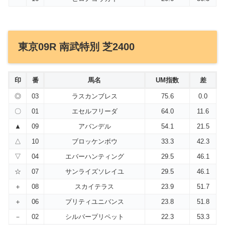
東京09R 南武特別 芝2400
印
番
馬名
UM指数
差
◎
03
ラスカンブレス
75.6
0.0
〇
01
エセルフリーダ
64.0
11.6
▲
09
アバンデル
54.1
21.5
△
10
ブロッケンボウ
33.3
42.3
▽
04
エバーハンティング
29.5
46.1
☆
07
サンライズソレイユ
29.5
46.1
＋
08
スカイテラス
23.9
51.7
＋
06
プリティユニバンス
23.8
51.8
－
02
シルバープリペット
22.3
53.3