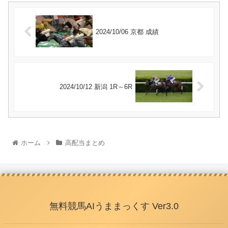
2024/10/06 京都 成績
2024/10/12 新潟 1R～6R
ホーム
高配当まとめ
無料競馬AIうままっくす Ver3.0