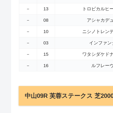
－
13
トロピカルヒ
－
08
アシャカデ
－
10
ニシノトレン
－
03
インファン
－
15
ワタシダケド
－
16
ルフレー
中山09R 芙蓉ステークス 芝200