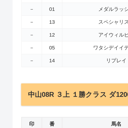
－
01
メダルラッ
－
13
スペシャリ
－
12
アイウィル
－
05
ワタシデイイ
－
14
リプレイ
中山08R ３上 １勝クラス ダ120
印
番
馬名