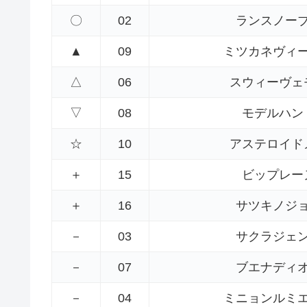
〇
02
ランスノー
▲
09
ミツカネヴィ
△
06
スウィーヴェ
▽
08
モデルハン
☆
10
アステロイド
＋
15
ビップレー
＋
16
サツキノジ
－
03
サクラジェ
－
07
ブエナディ
－
04
ミニョンルミ