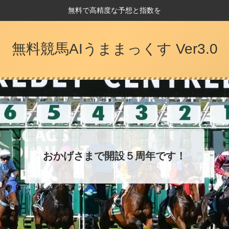
無料で高精度な予想と指数を
無料競馬AIうままっくす Ver3.0
おかげさまで開設５周年です！