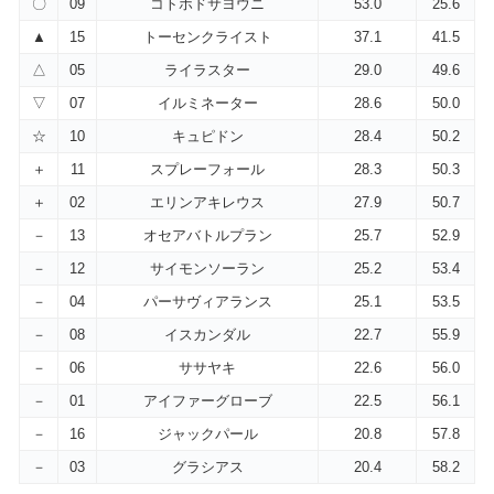
〇
09
コトホドサヨウニ
53.0
25.6
▲
15
トーセンクライスト
37.1
41.5
△
05
ライラスター
29.0
49.6
▽
07
イルミネーター
28.6
50.0
☆
10
キュピドン
28.4
50.2
＋
11
スプレーフォール
28.3
50.3
＋
02
エリンアキレウス
27.9
50.7
－
13
オセアバトルプラン
25.7
52.9
－
12
サイモンソーラン
25.2
53.4
－
04
パーサヴィアランス
25.1
53.5
－
08
イスカンダル
22.7
55.9
－
06
ササヤキ
22.6
56.0
－
01
アイファーグローブ
22.5
56.1
－
16
ジャックパール
20.8
57.8
－
03
グラシアス
20.4
58.2