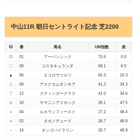
中山11R 朝日セントライト記念 芝2200
印
番
馬名
UM指数
差
◎
01
アーバンシック
75.6
0.0
〇
08
コスモキュランダ
69.1
6.5
▲
06
エコロヴァルツ
65.3
10.3
△
09
アスクカムオンモア
41.3
34.3
▽
12
スティンガーグラス
41.0
34.6
☆
10
ヤマニンアドホック
28.1
47.5
＋
04
ルカランフィースト
27.2
48.4
＋
02
タガノデュード
26.7
48.9
－
14
タンゴバイラリン
26.7
48.9