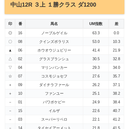
中山12R ３上 １勝クラス ダ1200
印
番
馬名
UM指数
差
◎
16
ノーブルゲイル
63.3
0.0
〇
08
クインズポラリス
53.0
10.3
▲
06
ホウオウジュビリー
41.4
21.9
△
02
グラスブランシュ
30.5
32.8
▽
04
マリンバンカー
29.3
34.0
☆
07
コスモジョセフ
27.6
35.7
＋
09
ダイチラファール
26.2
37.1
＋
10
ファンユー
25.1
38.2
－
01
パワポケビー
24.9
38.4
－
15
イルザ
22.6
40.7
－
03
スーパーリベロ
22.1
41.2
－
14
タイセイアーメット
21.8
41.5