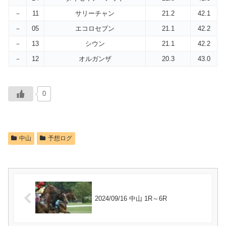
－
11
サリーチャン
21.2
42.1
－
05
エコロセブン
21.1
42.2
－
13
シウン
21.1
42.2
－
12
オルガンザ
20.3
43.0
0
中山
予想ログ
2024/09/16 中山 1R～6R