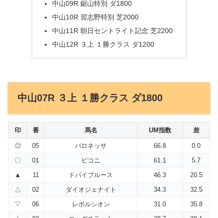
中山09R 鋸山特別 ダ1800
中山10R 習志野特別 芝2000
中山11R 朝日セントライト記念 芝2200
中山12R ３上 １勝クラス ダ1200
中山07R ３上 １勝クラス ダ1800
印
番
馬名
UM指数
差
◎
05
バロネッサ
66.8
0.0
〇
01
ピコニ
61.1
5.7
▲
11
ドバイブルース
46.3
20.5
△
02
ダイオジェナイト
34.3
32.5
▽
06
レボルシオン
31.0
35.8