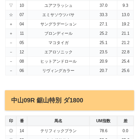
▽
10
ユアフラッシュ
37.0
9.3
☆
07
エミサソウツバサ
33.3
13.0
＋
04
サングラデーション
27.1
19.2
＋
11
ブロンディール
25.2
21.1
－
05
マコタイガ
25.1
21.2
－
12
エアロソニック
23.5
22.8
－
08
ヒットアンドロール
20.9
25.4
－
06
リヴィングカラー
20.7
25.6
中山09R 鋸山特別 ダ1800
印
番
馬名
UM指数
差
◎
14
テリフィックプラン
78.6
0.0