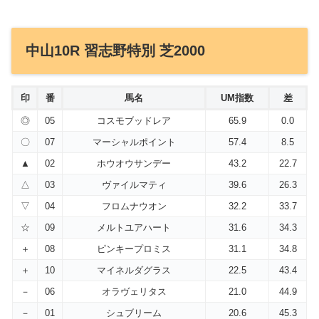
中山10R 習志野特別 芝2000
印
番
馬名
UM指数
差
◎
05
コスモブッドレア
65.9
0.0
〇
07
マーシャルポイント
57.4
8.5
▲
02
ホウオウサンデー
43.2
22.7
△
03
ヴァイルマティ
39.6
26.3
▽
04
フロムナウオン
32.2
33.7
☆
09
メルトユアハート
31.6
34.3
＋
08
ピンキープロミス
31.1
34.8
＋
10
マイネルダグラス
22.5
43.4
－
06
オラヴェリタス
21.0
44.9
－
01
シュブリーム
20.6
45.3