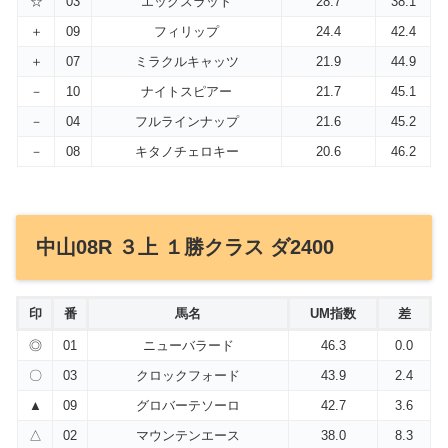
☆
03
エッグスラット
28.7
38.1
＋
09
フィリップ
24.4
42.4
＋
07
ミラクルキャッツ
21.9
44.9
－
10
ナイトスピアー
21.7
45.1
－
04
フルラインナップ
21.6
45.2
－
08
キタノチェロキー
20.6
46.2
中山08R ３上 １勝クラス ダ2400
印
番
馬名
UM指数
差
◎
01
ニューバラード
46.3
0.0
〇
03
クロックフォード
43.9
2.4
▲
09
グロバーテソーロ
42.7
3.6
△
02
マウンテンエース
38.0
8.3