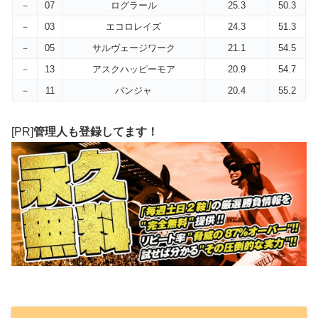
－
07
ログラール
25.3
50.3
－
03
エコロレイズ
24.3
51.3
－
05
サルヴェージワーク
21.1
54.5
－
13
アスクハッピーモア
20.9
54.7
－
11
パンジャ
20.4
55.2
[PR]
管理人も登録してます！